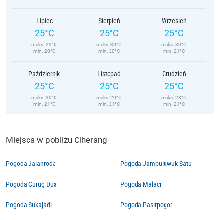
Lipiec
Sierpień
Wrzesień
25°C
25°C
25°C
maks. 29°C
maks. 30°C
maks. 30°C
min. 20°C
min. 20°C
min. 21°C
Październik
Listopad
Grudzień
25°C
25°C
25°C
maks. 30°C
maks. 29°C
maks. 28°C
min. 21°C
min. 21°C
min. 21°C
Miejsca w pobliżu Ciherang
Pogoda Jalanroda
Pogoda Jambuluwuk Satu
Pogoda Curug Dua
Pogoda Malaci
Pogoda Sukajadi
Pogoda Pasirpogor