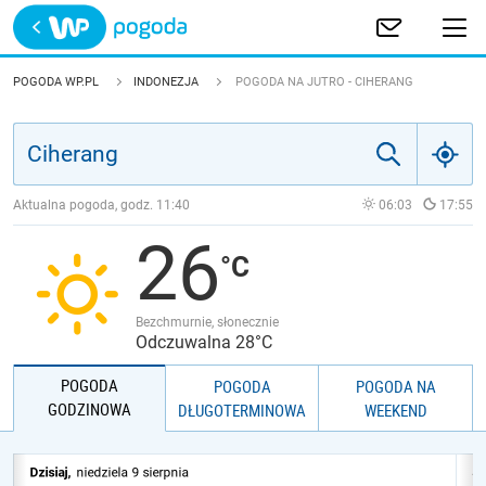
Trwa ładowanie
POLSKA
POGODA WP.PL
INDONEZJA
POGODA NA JUTRO - CIHERANG
EUROPA
ŚWIAT
Aktualna pogoda, godz.
11:40
06:03
17:55
26
JAKOŚĆ POWIETRZA
Bezchmurnie, słonecznie
Odczuwalna 28°C
POGODA
POGODA
POGODA NA
GODZINOWA
DŁUGOTERMINOWA
WEEKEND