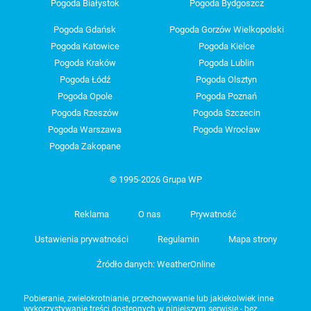
Pogoda Białystok
Pogoda Bydgoszcz
Pogoda Gdańsk
Pogoda Gorzów Wielkopolski
Pogoda Katowice
Pogoda Kielce
Pogoda Kraków
Pogoda Lublin
Pogoda Łódź
Pogoda Olsztyn
Pogoda Opole
Pogoda Poznań
Pogoda Rzeszów
Pogoda Szczecin
Pogoda Warszawa
Pogoda Wrocław
Pogoda Zakopane
© 1995-2026 Grupa WP
Reklama
O nas
Prywatność
Ustawienia prywatności
Regulamin
Mapa strony
Źródło danych: WeatherOnline
Pobieranie, zwielokrotnianie, przechowywanie lub jakiekolwiek inne
wykorzystywanie treści dostępnych w niniejszym serwisie - bez