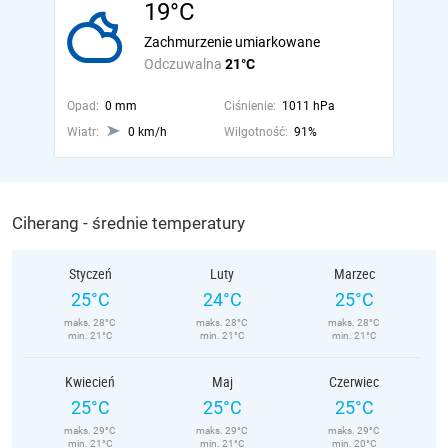
19°C
Zachmurzenie umiarkowane
Odczuwalna
21°C
Opad:
0 mm
Ciśnienie:
1011 hPa
Wiatr:
0 km/h
Wilgotność:
91%
Ciherang - średnie temperatury
Styczeń
Luty
Marzec
25°C
24°C
25°C
maks. 28°C
maks. 28°C
maks. 28°C
min. 21°C
min. 21°C
min. 21°C
Kwiecień
Maj
Czerwiec
25°C
25°C
25°C
maks. 29°C
maks. 29°C
maks. 29°C
min. 21°C
min. 21°C
min. 20°C