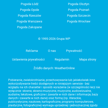
Pogoda Łódź
Pogoda Olsztyn
Pogoda Opole
Pogoda Poznań
Pogoda Rzeszów
Pogoda Szczecin
Pogoda Warszawa
Pogoda Wrocław
Pogoda Zakopane
© 1995-2026 Grupa WP
Reklama
O nas
Prywatność
Ustawienia prywatności
Regulamin
Mapa strony
Źródło danych: WeatherOnline
Pobieranie, zwielokrotnianie, przechowywanie lub jakiekolwiek inne
wykorzystywanie treści dostępnych w niniejszym serwisie - bez
względu na ich charakter i sposób wyrażenia (w szczególności lecz nie
wyłącznie: słowne, słowno-muzyczne, muzyczne, audiowizualne,
audialne, tekstowe, graficzne i zawarte w nich dane i informacje, bazy
danych i zawarte w nich dane) oraz formę (np. literackie,
publicystyczne, naukowe, kartograficzne, programy komputerowe,
plastyczne, fotograficzne) wymaga uprzedniej i jednoznacznej zgody