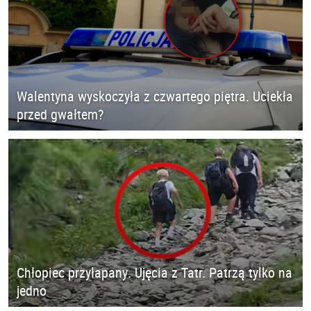
Walentyna wyskoczyła z czwartego piętra. Uciekła
przed gwałtem?
Chłopiec przyłapany. Ujęcia z Tatr. Patrzą tylko na
jedno