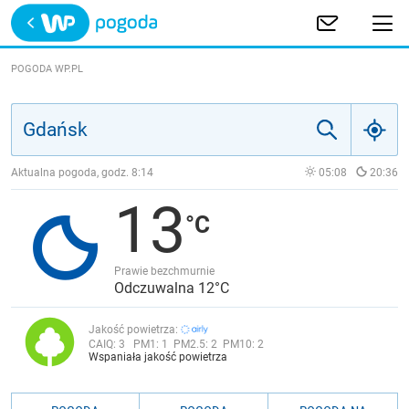
Trwa ładowanie
POLSKA
POGODA WP.PL
EUROPA
ŚWIAT
Aktualna pogoda, godz.
8:14
05:08
20:36
13
JAKOŚĆ POWIETRZA
Prawie bezchmurnie
Odczuwalna 12°C
Jakość powietrza:
CAIQ:
3
PM1:
1
PM2.5:
2
PM10:
2
Wspaniała jakość powietrza