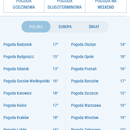
POGODA
POGODA
POGODA NA
GODZINOWA
DŁUGOTERMINOWA
WEEKEND
POLSKA
EUROPA
ŚWIAT
Pogoda Białystok
Pogoda Olsztyn
Pogoda Bydgoszcz
Pogoda Opole
Pogoda Gdańsk
Pogoda Poznań
Pogoda Gorzów Wielkopolski
Pogoda Rzeszów
Pogoda Katowice
Pogoda Szczecin
Pogoda Kielce
Pogoda Warszawa
Pogoda Kraków
Pogoda Wrocław
Pogoda Lublin
Pogoda Zakopane