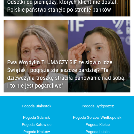
Odsetki od pieniędzy, których klient nie dostał.
Polskie państwo stanęło po stronie banków
Ewa Woydyłło TŁUMACZY SIĘ ze słów o Idze
Świątek i pogrąża się jeszcze bardziej? "Ta
dziewczyna troszkę straciła panowanie nad sobą.
I to nie jest pogardliwe"
Pogoda Białystok
Pogoda Bydgoszcz
Pogoda Gdańsk
Pogoda Gorzów Wielkopolski
Pogoda Katowice
Pogoda Kielce
Pogoda Kraków
Pogoda Lublin