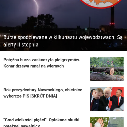
Burze spodziewane w kilkunastu województwach. Są
alerty II stopnia
Potężna burza zaskoczyła pielgrzymów.
Konar drzewa runął na wiernych
Rok prezydentury Nawrockiego, obietnice
wyborcze PiS [SKRÓT DNIA]
"Grad wielkości pięści". Opłakane skutki
potężnej nawałnicy