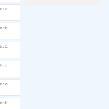
tność:
tność:
tność:
tność:
tność:
tność: