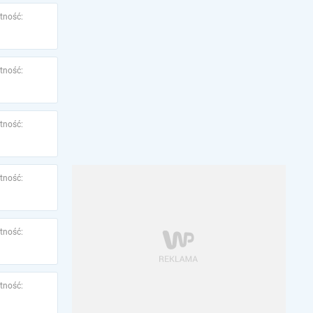
tność:
tność:
tność:
tność:
tność:
tność: