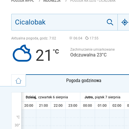
POGODA WP.PL
INDONEZJA
POGODA NA DZIŚ - CICALOBAK
Aktualna pogoda, godz.
7:02
06:04
17:55
21
Zachmurzenie umiarkowane
Odczuwalna 23°C
Pogoda godzinowa
°C
30°