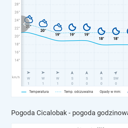
28°
26°
24°
22°
20°
18°
16°
14°
km/h
Temperatura
Temp. odczuwalna
Opady w mm:
Pogoda Cicalobak - pogoda godzinowa