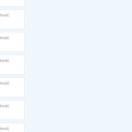
tność:
tność:
tność:
tność:
tność:
tność: