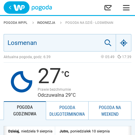
Trwa ładowanie
POLSKA
POGODA WP.PL
INDONEZJA
POGODA NA DZIŚ - LOSMENAN
EUROPA
ŚWIAT
Aktualna pogoda, godz.
6:39
05:49
17:39
27
JAKOŚĆ POWIETRZA
Prawie bezchmurnie
Odczuwalna 29°C
POGODA
POGODA
POGODA NA
GODZINOWA
DŁUGOTERMINOWA
WEEKEND