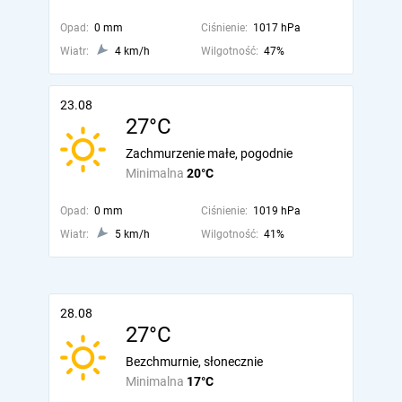
Opad:
0 mm
Ciśnienie:
1017 hPa
Wiatr:
4 km/h
Wilgotność:
47%
23.08
27°C
Zachmurzenie małe, pogodnie
Minimalna
20°C
Opad:
0 mm
Ciśnienie:
1019 hPa
Wiatr:
5 km/h
Wilgotność:
41%
28.08
27°C
Bezchmurnie, słonecznie
Minimalna
17°C