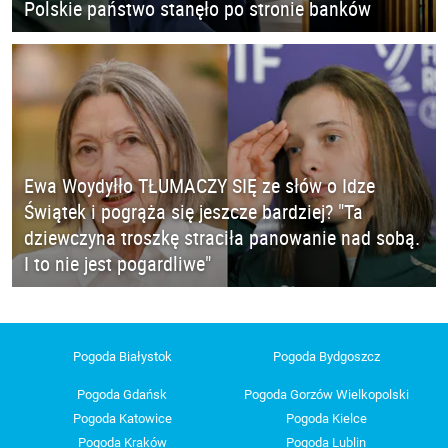
Polskie państwo stanęło po stronie banków
Ewa Woydyłło TŁUMACZY SIĘ ze słów o Idze
Świątek i pogrąża się jeszcze bardziej? "Ta
dziewczyna troszkę straciła panowanie nad sobą.
I to nie jest pogardliwe"
Pogoda Białystok
Pogoda Bydgoszcz
Pogoda Gdańsk
Pogoda Gorzów Wielkopolski
Pogoda Katowice
Pogoda Kielce
Pogoda Kraków
Pogoda Lublin