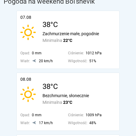
Pogoda na weekend Bol’shevik
07.08
38°C
Zachmurzenie małe, pogodnie
Minimalna
22°C
Opad:
0 mm
Ciśnienie:
1012 hPa
Wiatr:
20 km/h
Wilgotność:
51%
08.08
38°C
Bezchmurnie, słonecznie
Minimalna
23°C
Opad:
0 mm
Ciśnienie:
1009 hPa
Wiatr:
17 km/h
Wilgotność:
48%