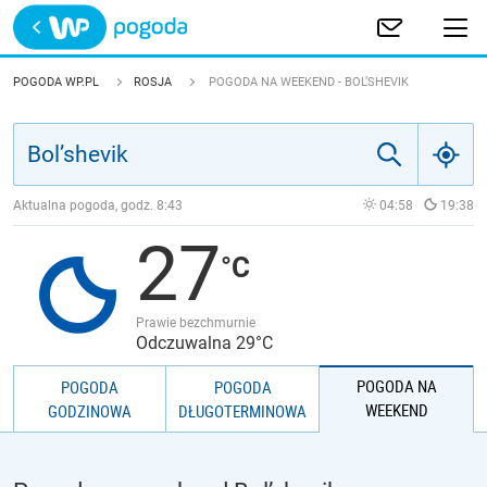
Trwa ładowanie
POLSKA
POGODA WP.PL
ROSJA
POGODA NA WEEKEND - BOL’SHEVIK
EUROPA
ŚWIAT
Aktualna pogoda, godz.
8:43
04:58
19:38
27
JAKOŚĆ POWIETRZA
Prawie bezchmurnie
Odczuwalna 29°C
POGODA NA
POGODA
POGODA
WEEKEND
GODZINOWA
DŁUGOTERMINOWA