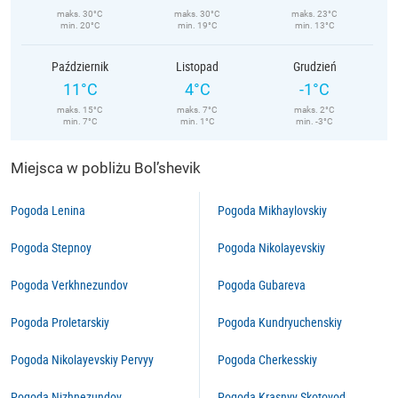
maks. 30°C
maks. 30°C
maks. 23°C
min. 20°C
min. 19°C
min. 13°C
Październik
Listopad
Grudzień
11°C
4°C
-1°C
maks. 15°C
maks. 7°C
maks. 2°C
min. 7°C
min. 1°C
min. -3°C
Miejsca w pobliżu Bol’shevik
Pogoda Lenina
Pogoda Mikhaylovskiy
Pogoda Stepnoy
Pogoda Nikolayevskiy
Pogoda Verkhnezundov
Pogoda Gubareva
Pogoda Proletarskiy
Pogoda Kundryuchenskiy
Pogoda Nikolayevskiy Pervyy
Pogoda Cherkesskiy
Pogoda Nizhnezundov
Pogoda Krasnyy Skotovod