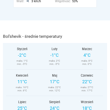
Wiatr:
3 km/h
Wilgotność:
53%
Bol’shevik - średnie temperatury
Styczeń
Luty
Marzec
-2°C
-1°C
4°C
maks. 1°C
maks. 2°C
maks. 8°C
min. -5°C
min. -5°C
min. 0°C
Kwiecień
Maj
Czerwiec
11°C
17°C
22°C
maks. 16°C
maks. 22°C
maks. 27°C
min. 6°C
min. 12°C
min. 17°C
Lipiec
Sierpień
Wrzesień
25°C
24°C
18°C