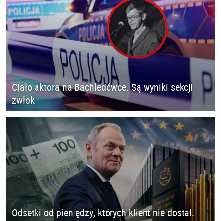
Ciało aktora na Bachledówce. Są wyniki sekcji
zwłok
Odsetki od pieniędzy, których klient nie dostał.