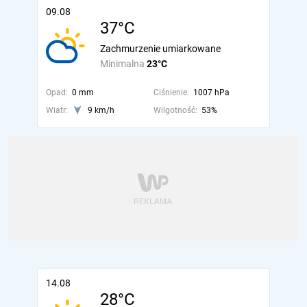
09.08
37°C
Zachmurzenie umiarkowane
Minimalna
23°C
Opad:
0 mm
Ciśnienie:
1007 hPa
Wiatr:
9 km/h
Wilgotność:
53%
14.08
28°C