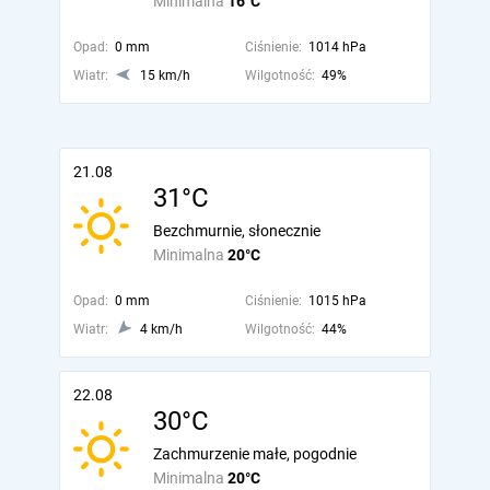
Minimalna
16°C
Opad:
0 mm
Ciśnienie:
1014 hPa
Wiatr:
15 km/h
Wilgotność:
49%
21.08
31°C
Bezchmurnie, słonecznie
Minimalna
20°C
Opad:
0 mm
Ciśnienie:
1015 hPa
Wiatr:
4 km/h
Wilgotność:
44%
22.08
30°C
Zachmurzenie małe, pogodnie
Minimalna
20°C