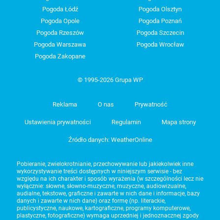
Pogoda Łódź
Pogoda Olsztyn
Pogoda Opole
Pogoda Poznań
Pogoda Rzeszów
Pogoda Szczecin
Pogoda Warszawa
Pogoda Wrocław
Pogoda Zakopane
© 1995-2026 Grupa WP
Reklama
O nas
Prywatność
Ustawienia prywatności
Regulamin
Mapa strony
Źródło danych: WeatherOnline
Pobieranie, zwielokrotnianie, przechowywanie lub jakiekolwiek inne
wykorzystywanie treści dostępnych w niniejszym serwisie - bez
względu na ich charakter i sposób wyrażenia (w szczególności lecz nie
wyłącznie: słowne, słowno-muzyczne, muzyczne, audiowizualne,
audialne, tekstowe, graficzne i zawarte w nich dane i informacje, bazy
danych i zawarte w nich dane) oraz formę (np. literackie,
publicystyczne, naukowe, kartograficzne, programy komputerowe,
plastyczne, fotograficzne) wymaga uprzedniej i jednoznacznej zgody