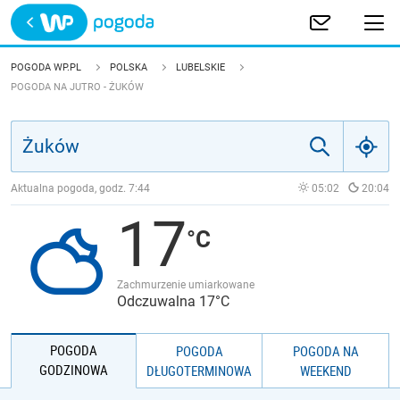
Trwa ładowanie
POLSKA
POGODA WP.PL
POLSKA
LUBELSKIE
POGODA NA JUTRO - ŻUKÓW
EUROPA
ŚWIAT
Aktualna pogoda, godz.
7:44
05:02
20:04
JAKOŚĆ POWIETRZA
17
Zachmurzenie umiarkowane
Odczuwalna 17°C
POGODA
POGODA
POGODA NA
GODZINOWA
DŁUGOTERMINOWA
WEEKEND