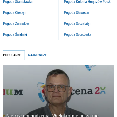
Pogoda Stanisławka
Pogoda Kolonia Horyszów Polski
Pogoda Cieszyn
Pogoda Sławęcin
Pogoda Żurawlów
Pogoda Szczelatyn
Pogoda Świdniki
Pogoda Szorcówka
POPULARNE
NAJNOWSZE
Nie krył pochodzenia. Wielokrotnie go za nie