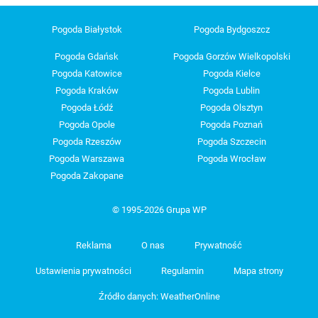
Pogoda Białystok
Pogoda Bydgoszcz
Pogoda Gdańsk
Pogoda Gorzów Wielkopolski
Pogoda Katowice
Pogoda Kielce
Pogoda Kraków
Pogoda Lublin
Pogoda Łódź
Pogoda Olsztyn
Pogoda Opole
Pogoda Poznań
Pogoda Rzeszów
Pogoda Szczecin
Pogoda Warszawa
Pogoda Wrocław
Pogoda Zakopane
© 1995-2026 Grupa WP
Reklama
O nas
Prywatność
Ustawienia prywatności
Regulamin
Mapa strony
Źródło danych: WeatherOnline