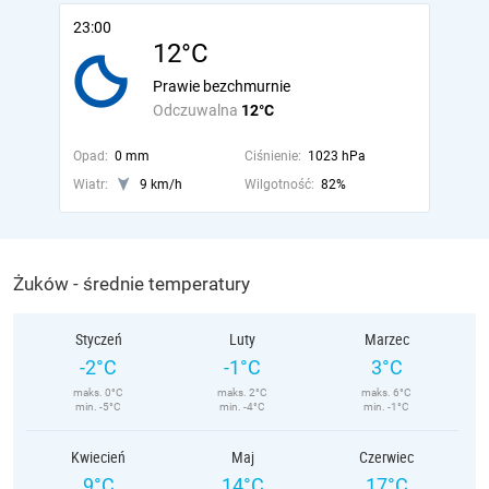
23:00
12°C
Prawie bezchmurnie
Odczuwalna
12°C
Opad:
0 mm
Ciśnienie:
1023 hPa
Wiatr:
9 km/h
Wilgotność:
82%
Żuków - średnie temperatury
Styczeń
Luty
Marzec
-2°C
-1°C
3°C
maks. 0°C
maks. 2°C
maks. 6°C
min. -5°C
min. -4°C
min. -1°C
Kwiecień
Maj
Czerwiec
9°C
14°C
17°C