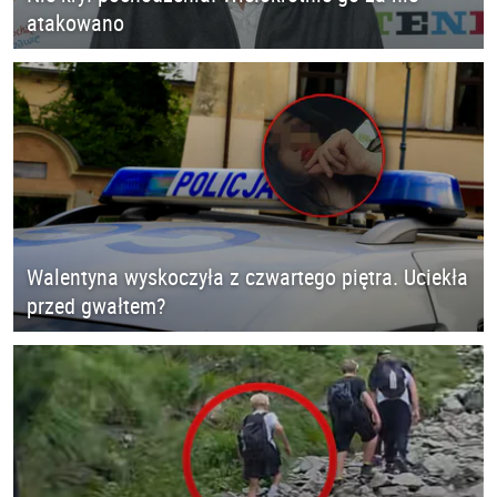
atakowano
Walentyna wyskoczyła z czwartego piętra. Uciekła
przed gwałtem?