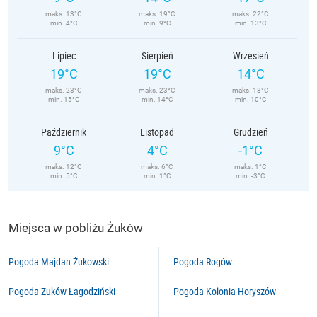
maks. 13°C
maks. 19°C
maks. 22°C
min. 4°C
min. 9°C
min. 13°C
Lipiec
Sierpień
Wrzesień
19°C
19°C
14°C
maks. 23°C
maks. 23°C
maks. 18°C
min. 15°C
min. 14°C
min. 10°C
Październik
Listopad
Grudzień
9°C
4°C
-1°C
maks. 12°C
maks. 6°C
maks. 1°C
min. 5°C
min. 1°C
min. -3°C
Miejsca w pobliżu Żuków
Pogoda Majdan Żukowski
Pogoda Rogów
Pogoda Żuków Łagodziński
Pogoda Kolonia Horyszów