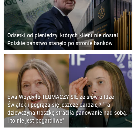
Odsetki od pieniędzy, których klient nie dostał.
Polskie państwo stanęło po stronie banków
Ewa Woydyłło TŁUMACZY SIĘ ze słów o Idze
Świątek i pogrąża się jeszcze bardziej? "Ta
dziewczyna troszkę straciła panowanie nad sobą.
I to nie jest pogardliwe"