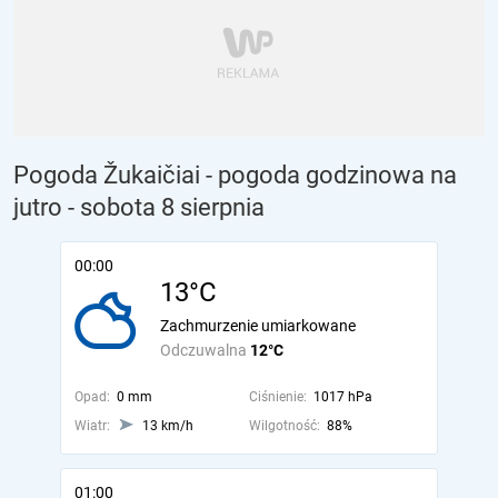
Pogoda Žukaičiai - pogoda godzinowa na
jutro
- sobota 8 sierpnia
00:00
13°C
Zachmurzenie umiarkowane
Odczuwalna
12°C
Opad:
0 mm
Ciśnienie:
1017 hPa
Wiatr:
13 km/h
Wilgotność:
88%
01:00