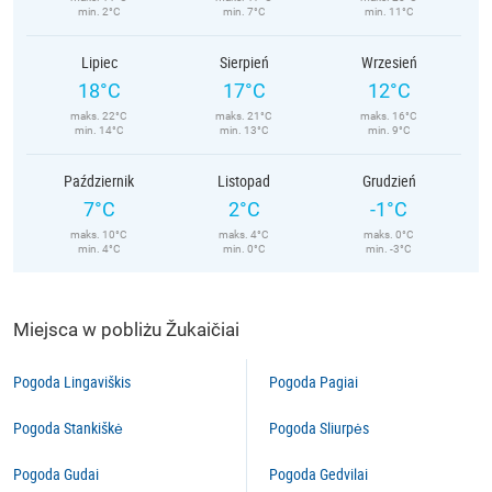
min. 2°C
min. 7°C
min. 11°C
Lipiec
Sierpień
Wrzesień
18°C
17°C
12°C
maks. 22°C
maks. 21°C
maks. 16°C
min. 14°C
min. 13°C
min. 9°C
Październik
Listopad
Grudzień
7°C
2°C
-1°C
maks. 10°C
maks. 4°C
maks. 0°C
min. 4°C
min. 0°C
min. -3°C
Miejsca w pobliżu Žukaičiai
Pogoda Lingaviškis
Pogoda Pagiai
Pogoda Stankiškė
Pogoda Sliurpės
Pogoda Gudai
Pogoda Gedvilai