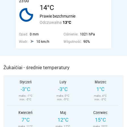
23:00
14°C
Prawie bezchmurnie
Odczuwalna
13°C
Opad:
0 mm
Ciśnienie:
1021 hPa
Wiatr:
10 km/h
Wilgotność:
90%
Žukaičiai - średnie temperatury
Styczeń
Luty
Marzec
-3°C
-3°C
1°C
maks. -1°C
maks. 0°C
maks. 4°C
min. -5°C
min. -5°C
min. -3°C
Kwiecień
Maj
Czerwiec
7°C
12°C
15°C
maks. 11°C
maks. 17°C
maks. 20°C