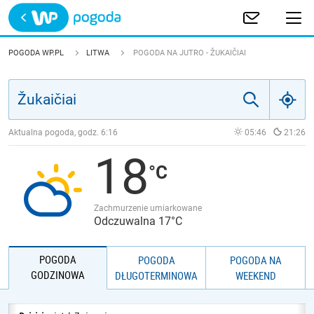
Trwa ładowanie
POLSKA
POGODA WP.PL
LITWA
POGODA NA JUTRO - ŽUKAIČIAI
EUROPA
ŚWIAT
Aktualna pogoda, godz.
6:16
05:46
21:26
18
JAKOŚĆ POWIETRZA
Zachmurzenie umiarkowane
Odczuwalna 17°C
POGODA
POGODA
POGODA NA
GODZINOWA
DŁUGOTERMINOWA
WEEKEND