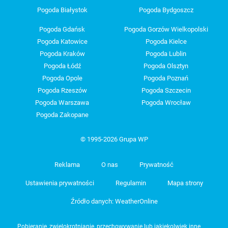
Pogoda Białystok
Pogoda Bydgoszcz
Pogoda Gdańsk
Pogoda Gorzów Wielkopolski
Pogoda Katowice
Pogoda Kielce
Pogoda Kraków
Pogoda Lublin
Pogoda Łódź
Pogoda Olsztyn
Pogoda Opole
Pogoda Poznań
Pogoda Rzeszów
Pogoda Szczecin
Pogoda Warszawa
Pogoda Wrocław
Pogoda Zakopane
© 1995-2026 Grupa WP
Reklama
O nas
Prywatność
Ustawienia prywatności
Regulamin
Mapa strony
Źródło danych: WeatherOnline
Pobieranie, zwielokrotnianie, przechowywanie lub jakiekolwiek inne