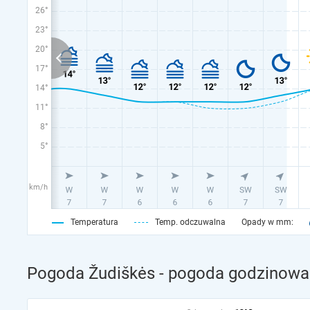
26°
23°
20°
17°
14°
11°
8°
5°
km/h
Temperatura
Temp. odczuwalna
Opady w mm:
Pogoda Žudiškės - pogoda godzinowa 