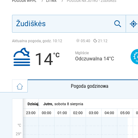
POGODA WP.PL
LITWA
POGODA NA JUTRO - ŽUDIŠKĖS
Aktualna pogoda, godz.
10:12
05:40
21:12
14
Mgliście
Odczuwalna 14°C
Pogoda godzinowa
°C
29°