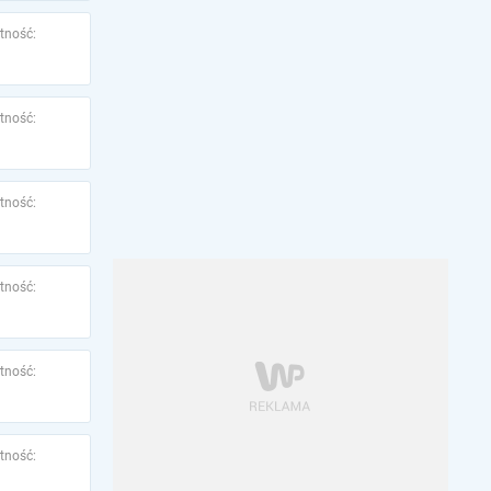
tność:
tność:
tność:
tność:
tność:
tność: