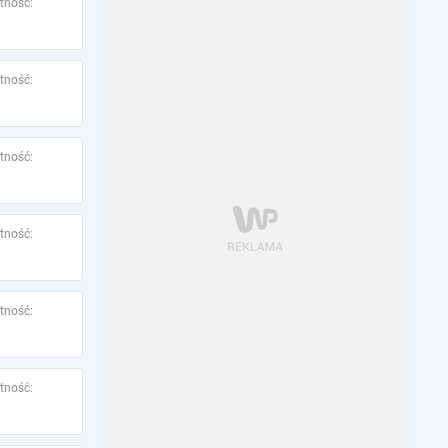
tność:
tność:
tność:
tność:
tność:
tność: