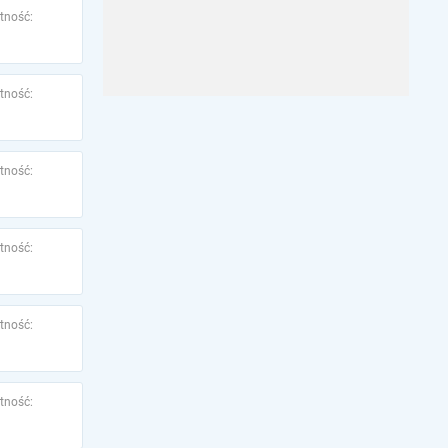
tność:
tność:
tność:
tność:
tność:
tność: