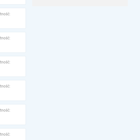
tność:
tność:
tność:
tność:
tność:
tność: