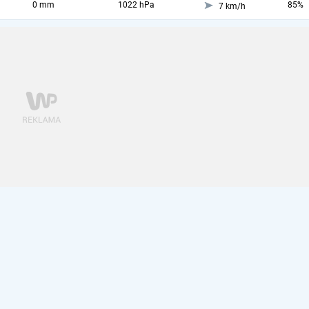
0 mm
1022 hPa
85%
7 km/h