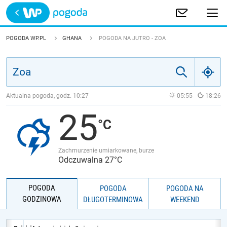
Trwa ładowanie
POLSKA
POGODA WP.PL
GHANA
POGODA NA JUTRO - ZOA
EUROPA
ŚWIAT
Aktualna pogoda, godz.
10:27
05:55
18:26
25
JAKOŚĆ POWIETRZA
Zachmurzenie umiarkowane, burze
Odczuwalna 27°C
POGODA
POGODA
POGODA NA
GODZINOWA
DŁUGOTERMINOWA
WEEKEND