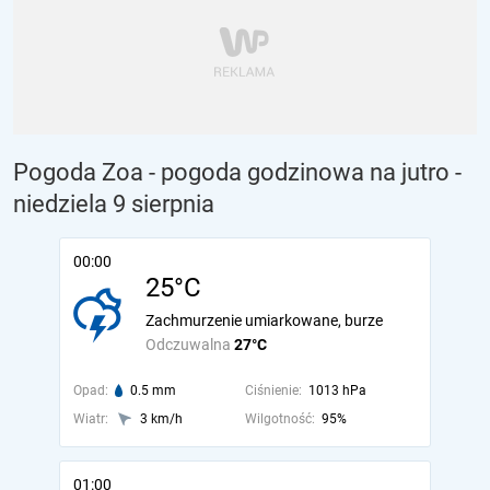
Pogoda Zoa - pogoda godzinowa na jutro
-
niedziela 9 sierpnia
00:00
25°C
Zachmurzenie umiarkowane, burze
Odczuwalna
27°C
Opad:
0.5 mm
Ciśnienie:
1013 hPa
Wiatr:
3 km/h
Wilgotność:
95%
01:00