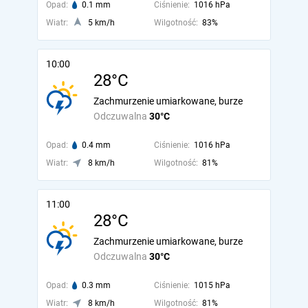
Opad:
0.1 mm
Ciśnienie:
1016 hPa
Wiatr:
5 km/h
Wilgotność:
83%
10:00
28°C
Zachmurzenie umiarkowane, burze
Odczuwalna
30°C
Opad:
0.4 mm
Ciśnienie:
1016 hPa
Wiatr:
8 km/h
Wilgotność:
81%
11:00
28°C
Zachmurzenie umiarkowane, burze
Odczuwalna
30°C
Opad:
0.3 mm
Ciśnienie:
1015 hPa
Wiatr:
8 km/h
Wilgotność:
81%