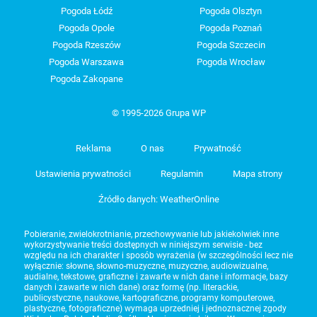
Pogoda Łódź
Pogoda Olsztyn
Pogoda Opole
Pogoda Poznań
Pogoda Rzeszów
Pogoda Szczecin
Pogoda Warszawa
Pogoda Wrocław
Pogoda Zakopane
© 1995-2026 Grupa WP
Reklama
O nas
Prywatność
Ustawienia prywatności
Regulamin
Mapa strony
Źródło danych: WeatherOnline
Pobieranie, zwielokrotnianie, przechowywanie lub jakiekolwiek inne
wykorzystywanie treści dostępnych w niniejszym serwisie - bez
względu na ich charakter i sposób wyrażenia (w szczególności lecz nie
wyłącznie: słowne, słowno-muzyczne, muzyczne, audiowizualne,
audialne, tekstowe, graficzne i zawarte w nich dane i informacje, bazy
danych i zawarte w nich dane) oraz formę (np. literackie,
publicystyczne, naukowe, kartograficzne, programy komputerowe,
plastyczne, fotograficzne) wymaga uprzedniej i jednoznacznej zgody