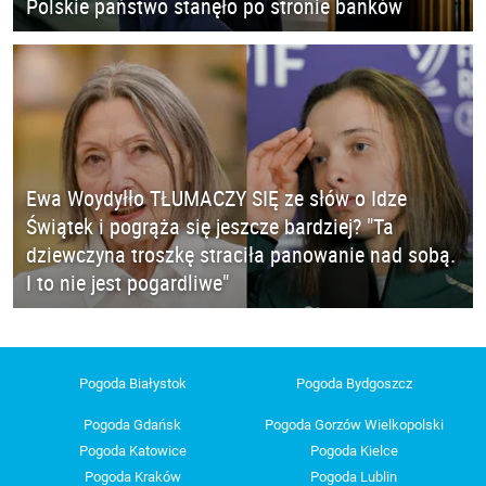
Polskie państwo stanęło po stronie banków
Ewa Woydyłło TŁUMACZY SIĘ ze słów o Idze
Świątek i pogrąża się jeszcze bardziej? "Ta
dziewczyna troszkę straciła panowanie nad sobą.
I to nie jest pogardliwe"
Pogoda Białystok
Pogoda Bydgoszcz
Pogoda Gdańsk
Pogoda Gorzów Wielkopolski
Pogoda Katowice
Pogoda Kielce
Pogoda Kraków
Pogoda Lublin