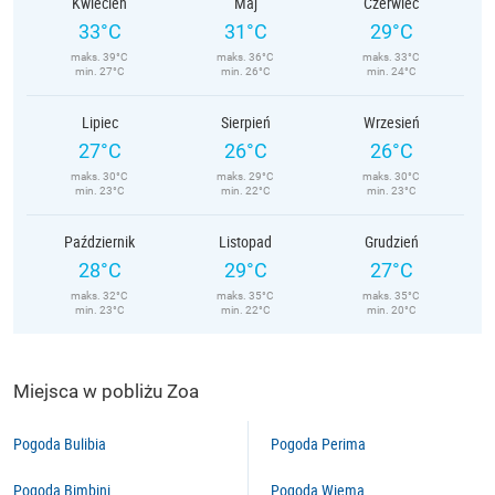
Kwiecień
Maj
Czerwiec
33°C
31°C
29°C
maks. 39°C
maks. 36°C
maks. 33°C
min. 27°C
min. 26°C
min. 24°C
Lipiec
Sierpień
Wrzesień
27°C
26°C
26°C
maks. 30°C
maks. 29°C
maks. 30°C
min. 23°C
min. 22°C
min. 23°C
Październik
Listopad
Grudzień
28°C
29°C
27°C
maks. 32°C
maks. 35°C
maks. 35°C
min. 23°C
min. 22°C
min. 20°C
Miejsca w pobliżu Zoa
Pogoda Bulibia
Pogoda Perima
Pogoda Bimbini
Pogoda Wiema