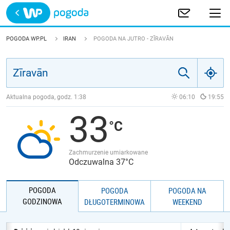
Trwa ładowanie
POLSKA
POGODA WP.PL
IRAN
POGODA NA JUTRO - ZĪRAVĀN
EUROPA
ŚWIAT
Aktualna pogoda, godz.
1:38
06:10
19:55
33
JAKOŚĆ POWIETRZA
Zachmurzenie umiarkowane
Odczuwalna 37°C
POGODA
POGODA
POGODA NA
GODZINOWA
DŁUGOTERMINOWA
WEEKEND