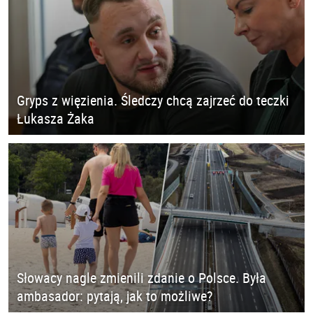
Gryps z więzienia. Śledczy chcą zajrzeć do teczki
Łukasza Żaka
Słowacy nagle zmienili zdanie o Polsce. Była
ambasador: pytają, jak to możliwe?