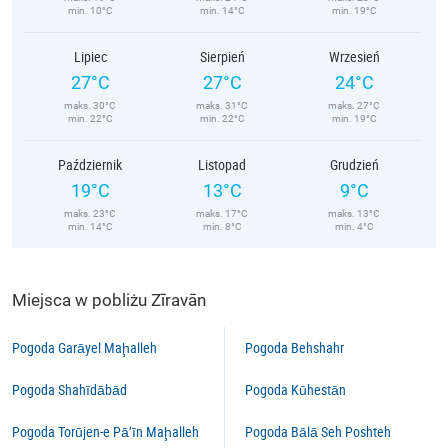
min. 10°C
min. 14°C
min. 19°C
Lipiec
Sierpień
Wrzesień
27°C
27°C
24°C
maks. 30°C
maks. 31°C
maks. 27°C
min. 22°C
min. 22°C
min. 19°C
Październik
Listopad
Grudzień
19°C
13°C
9°C
maks. 23°C
maks. 17°C
maks. 13°C
min. 14°C
min. 8°C
min. 4°C
Miejsca w pobliżu Zīravān
Pogoda Garāyel Maḩalleh
Pogoda Behshahr
Pogoda Shahīdābād
Pogoda Kūhestān
Pogoda Torūjen-e Pā’īn Maḩalleh
Pogoda Bālā Seh Poshteh