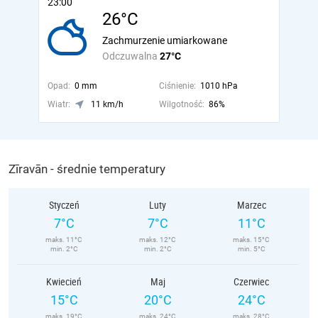
23:00
26°C
Zachmurzenie umiarkowane
Odczuwalna
27°C
Opad:
0 mm
Ciśnienie:
1010 hPa
Wiatr:
11 km/h
Wilgotność:
86%
Zīravān - średnie temperatury
Styczeń
Luty
Marzec
7°C
7°C
11°C
maks. 11°C
maks. 12°C
maks. 15°C
min. 2°C
min. 2°C
min. 5°C
Kwiecień
Maj
Czerwiec
15°C
20°C
24°C
maks. 19°C
maks. 24°C
maks. 28°C