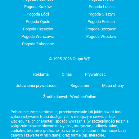
Pogoda Kraków
Pogoda Lublin
Pogoda Łódź
Pogoda Olsztyn
Pogoda Opole
Pogoda Poznań
Pogoda Rzeszów
Pogoda Szczecin
Pogoda Warszawa
Pogoda Wrocław
Pogoda Zakopane
© 1995-2026 Grupa WP
Reklama
O nas
Prywatność
Ustawienia prywatności
Regulamin
Mapa strony
Źródło danych: WeatherOnline
Pobieranie, zwielokrotnianie, przechowywanie lub jakiekolwiek inne
wykorzystywanie treści dostępnych w niniejszym serwisie - bez
względu na ich charakter i sposób wyrażenia (w szczególności lecz nie
wyłącznie: słowne, słowno-muzyczne, muzyczne, audiowizualne,
audialne, tekstowe, graficzne i zawarte w nich dane i informacje, bazy
danych i zawarte w nich dane) oraz formę (np. literackie,