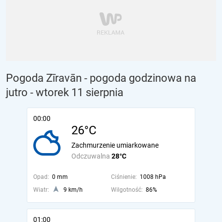
Pogoda Zīravān - pogoda godzinowa na
jutro
- wtorek 11 sierpnia
00:00
26°C
Zachmurzenie umiarkowane
Odczuwalna
28°C
Opad:
0 mm
Ciśnienie:
1008 hPa
Wiatr:
9 km/h
Wilgotność:
86%
01:00