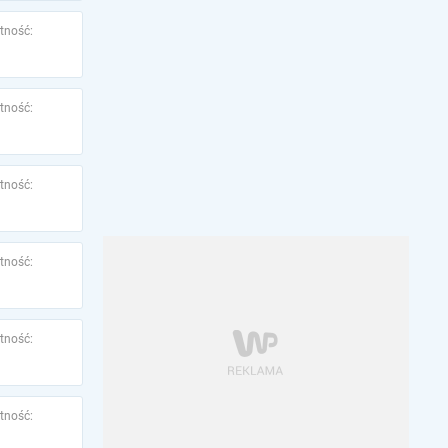
tność:
tność:
tność:
tność:
tność:
tność: