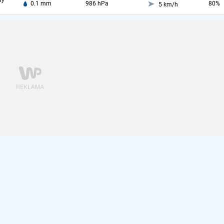
ny
0.1 mm
986 hPa
80%
5 km/h