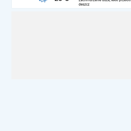
Zachmurzenie duże, lekki przelot
deszcz