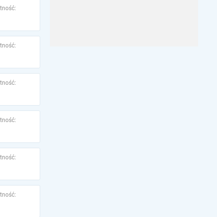
tność:
tność:
tność:
tność:
tność:
tność: