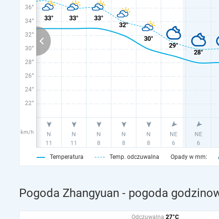
36°
34°
32°
30°
28°
26°
24°
22°
km/h
Temperatura
Temp. odczuwalna
Opady w mm:
Pogoda Zhangyuan - pogoda godzinow
Odczuwalna
27°C