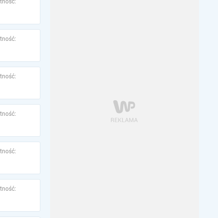
tność:
tność:
tność:
tność:
tność:
tność: