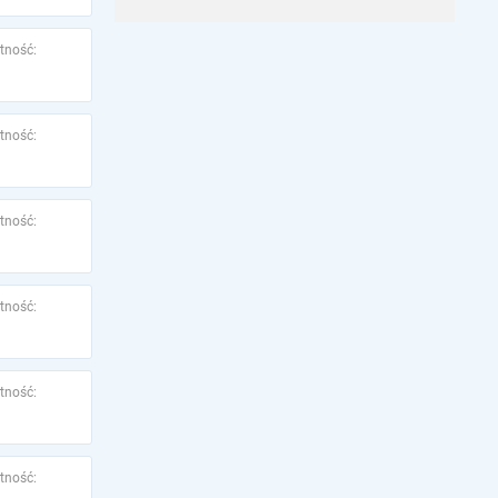
tność:
tność:
tność:
tność:
tność:
tność: