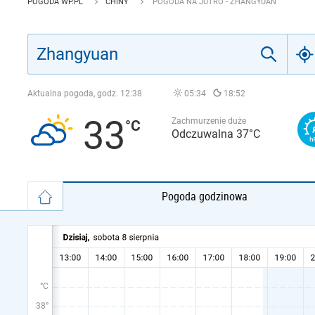
POGODA WP.PL
CHINY
POGODA NA JUTRO - ZHANGYUAN
Aktualna pogoda, godz.
12:38
05:34
18:52
33
Zachmurzenie duże
Odczuwalna 37°C
Pogoda godzinowa
°C
38°