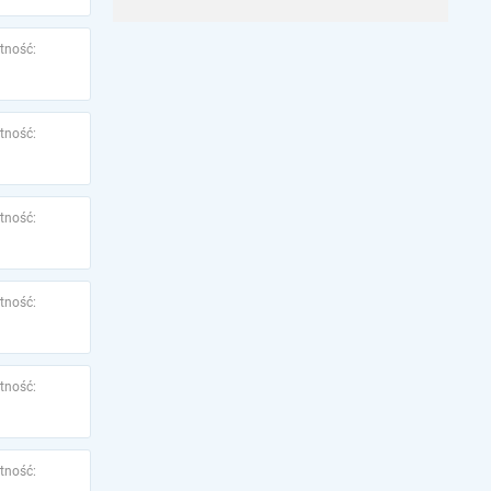
tność:
tność:
tność:
tność:
tność:
tność: