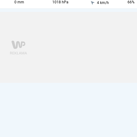
0 mm
1018 hPa
66%
4 km/h