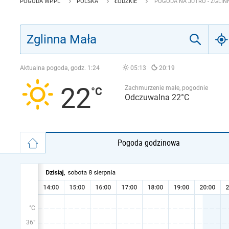
POGODA WP.PL
POLSKA
ŁÓDZKIE
POGODA NA JUTRO - ZGLIN
Aktualna pogoda, godz.
1:24
05:13
20:19
22
Zachmurzenie małe, pogodnie
Odczuwalna 22°C
Pogoda godzinowa
°C
36°