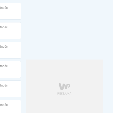
tność:
tność:
tność:
tność:
tność:
tność: