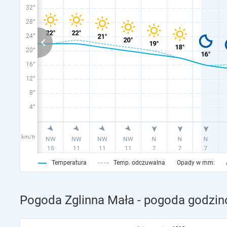
32°
28°
24°
20°
16°
12°
8°
4°
km/h
Temperatura
Temp. odczuwalna
Opady w mm:
Pogoda Zglinna Mała - pogoda godzin