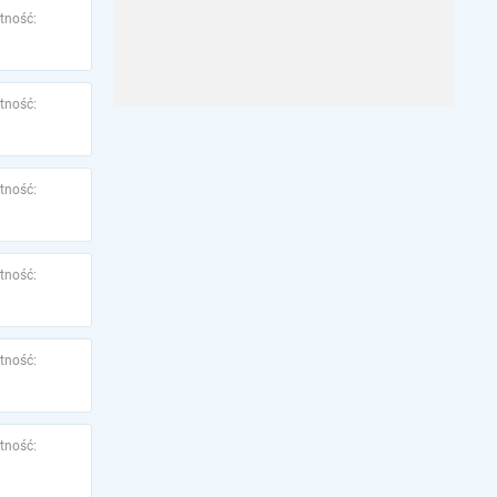
tność:
tność:
tność:
tność:
tność:
tność: