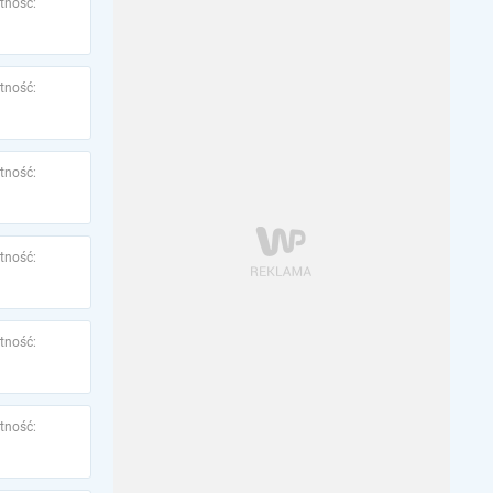
tność:
tność:
tność:
tność:
tność:
tność: