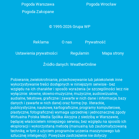
Pogoda Warszawa
Pogoda Wrocław
Pogoda Zakopane
© 1995-2026 Grupa WP
Reklama
O nas
Prywatność
Ustawienia prywatności
Regulamin
Mapa strony
Źródło danych: WeatherOnline
Pobieranie, zwielokrotnianie, przechowywanie lub jakiekolwiek inne
wykorzystywanie treści dostępnych w niniejszym serwisie - bez
względu na ich charakter i sposób wyrażenia (w szczególności lecz nie
wyłącznie: słowne, słowno-muzyczne, muzyczne, audiowizualne,
audialne, tekstowe, graficzne i zawarte w nich dane i informacje, bazy
danych i zawarte w nich dane) oraz formę (np. literackie,
publicystyczne, naukowe, kartograficzne, programy komputerowe,
plastyczne, fotograficzne) wymaga uprzedniej i jednoznacznej zgody
Wirtualna Polska Media Spółka Akcyjna z siedzibą w Warszawie,
będącej właścicielem niniejszego serwisu, bez względu na sposób ich
eksploracji i wykorzystaną metodę (manualną lub zautomatyzowaną
technikę, w tym z użyciem programów uczenia maszynowego lub
sztucznej inteligencji). Powyższe zastrzeżenie nie dotyczy