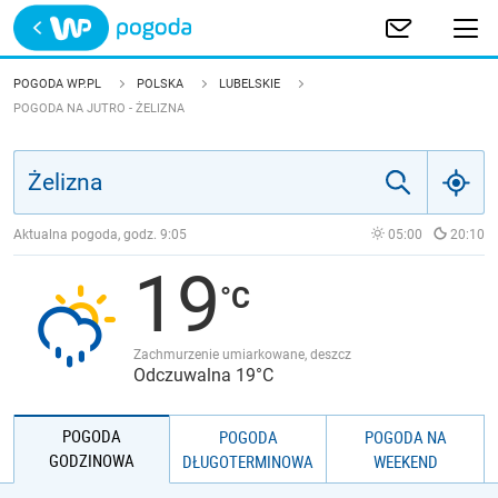
Trwa ładowanie
POLSKA
POGODA WP.PL
POLSKA
LUBELSKIE
POGODA NA JUTRO - ŻELIZNA
EUROPA
ŚWIAT
Aktualna pogoda, godz.
9:05
05:00
20:10
JAKOŚĆ POWIETRZA
19
Zachmurzenie umiarkowane, deszcz
Odczuwalna 19°C
POGODA
POGODA
POGODA NA
GODZINOWA
DŁUGOTERMINOWA
WEEKEND