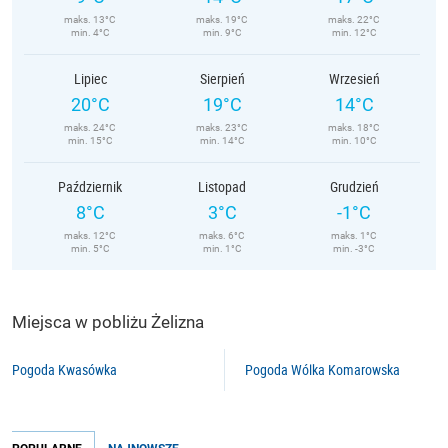
maks. 13°C
maks. 19°C
maks. 22°C
min. 4°C
min. 9°C
min. 12°C
Lipiec
Sierpień
Wrzesień
20°C
19°C
14°C
maks. 24°C
maks. 23°C
maks. 18°C
min. 15°C
min. 14°C
min. 10°C
Październik
Listopad
Grudzień
8°C
3°C
-1°C
maks. 12°C
maks. 6°C
maks. 1°C
min. 5°C
min. 1°C
min. -3°C
Miejsca w pobliżu Żelizna
Pogoda Kwasówka
Pogoda Wólka Komarowska