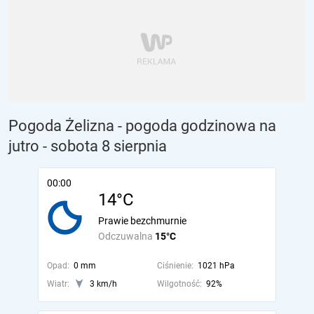
Pogoda Żelizna - pogoda godzinowa na
jutro
- sobota 8 sierpnia
00:00
14°C
Prawie bezchmurnie
Odczuwalna
15°C
Opad:
0 mm
Ciśnienie:
1021 hPa
Wiatr:
3 km/h
Wilgotność:
92%