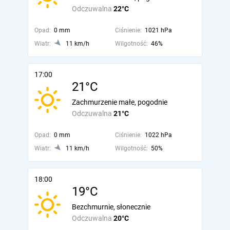
Odczuwalna
22°C
Opad:
0 mm
Ciśnienie:
1021 hPa
Wiatr:
11 km/h
Wilgotność:
46%
17:00
21°C
Zachmurzenie małe, pogodnie
Odczuwalna
21°C
Opad:
0 mm
Ciśnienie:
1022 hPa
Wiatr:
11 km/h
Wilgotność:
50%
18:00
19°C
Bezchmurnie, słonecznie
Odczuwalna
20°C