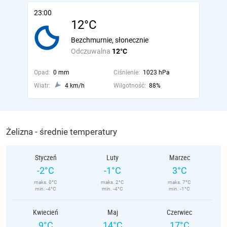
23:00
12°C
Bezchmurnie, słonecznie
Odczuwalna
12°C
Opad:
0 mm
Ciśnienie:
1023 hPa
Wiatr:
4 km/h
Wilgotność:
88%
Żelizna - średnie temperatury
Styczeń
Luty
Marzec
-2°C
-1°C
3°C
maks. 0°C
maks. 2°C
maks. 7°C
min. -4°C
min. -4°C
min. -1°C
Kwiecień
Maj
Czerwiec
9°C
14°C
17°C