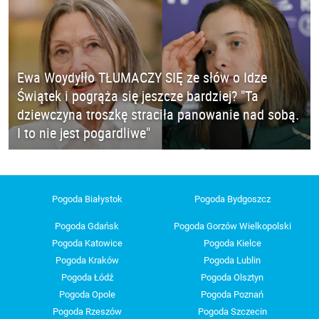
Ewa Woydyłło TŁUMACZY SIĘ ze słów o Idze
Świątek i pogrąża się jeszcze bardziej? "Ta
dziewczyna troszkę straciła panowanie nad sobą.
I to nie jest pogardliwe"
Pogoda Białystok
Pogoda Bydgoszcz
Pogoda Gdańsk
Pogoda Gorzów Wielkopolski
Pogoda Katowice
Pogoda Kielce
Pogoda Kraków
Pogoda Lublin
Pogoda Łódź
Pogoda Olsztyn
Pogoda Opole
Pogoda Poznań
Pogoda Rzeszów
Pogoda Szczecin