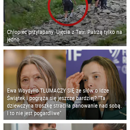
Chłopiec przyłapany. Ujęcia z Tatr. Patrzą tylko na
jedno
Ewa Woydyłło TŁUMACZY SIĘ ze słów o Idze
Świątek i pogrąża się jeszcze bardziej? "Ta
dziewczyna troszkę straciła panowanie nad sobą.
I to nie jest pogardliwe"