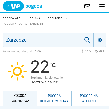
Trwa ładowanie
POLSKA
POGODA WP.PL
POLSKA
PODLASKIE
POGODA NA JUTRO - ZARZECZE
EUROPA
ŚWIAT
Aktualna pogoda, godz.
2:06
04:55
20:15
JAKOŚĆ POWIETRZA
22
Bezchmurnie, słonecznie
Odczuwalna 23°C
POGODA
POGODA
POGODA NA
GODZINOWA
DŁUGOTERMINOWA
WEEKEND