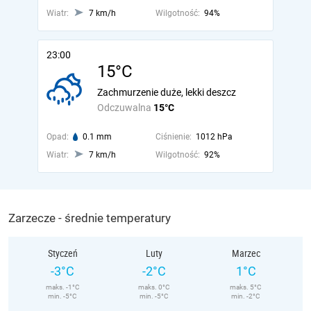
Wiatr:
7 km/h
Wilgotność:
94%
23:00
15°C
Zachmurzenie duże, lekki deszcz
Odczuwalna
15°C
Opad:
0.1 mm
Ciśnienie:
1012 hPa
Wiatr:
7 km/h
Wilgotność:
92%
Zarzecze - średnie temperatury
Styczeń
Luty
Marzec
-3°C
-2°C
1°C
maks. -1°C
maks. 0°C
maks. 5°C
min. -5°C
min. -5°C
min. -2°C