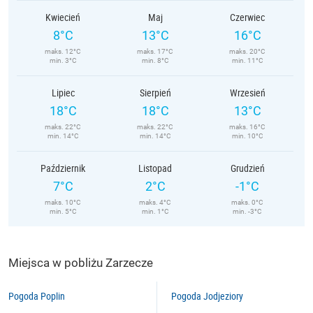
Kwiecień
Maj
Czerwiec
8°C
13°C
16°C
maks. 12°C
maks. 17°C
maks. 20°C
min. 3°C
min. 8°C
min. 11°C
Lipiec
Sierpień
Wrzesień
18°C
18°C
13°C
maks. 22°C
maks. 22°C
maks. 16°C
min. 14°C
min. 14°C
min. 10°C
Październik
Listopad
Grudzień
7°C
2°C
-1°C
maks. 10°C
maks. 4°C
maks. 0°C
min. 5°C
min. 1°C
min. -3°C
Miejsca w pobliżu Zarzecze
Pogoda Poplin
Pogoda Jodjeziory