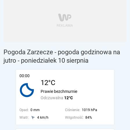
Pogoda Zarzecze - pogoda godzinowa na
jutro
- poniedziałek 10 sierpnia
00:00
12°C
Prawie bezchmurnie
Odczuwalna
12°C
Opad:
0 mm
Ciśnienie:
1019 hPa
Wiatr:
4 km/h
Wilgotność:
84%