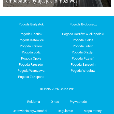
ambasador: pytają, jak to możliwe?
Pogoda Białystok
Pogoda Bydgoszcz
Pogoda Gdańsk
Pogoda Gorzów Wielkopolski
Pogoda Katowice
Pogoda Kielce
Pogoda Kraków
Pogoda Lublin
Pogoda Łódź
Pogoda Olsztyn
Pogoda Opole
Pogoda Poznań
Pogoda Rzeszów
Pogoda Szczecin
Pogoda Warszawa
Pogoda Wrocław
Pogoda Zakopane
© 1995-2026 Grupa WP
Reklama
O nas
Prywatność
Ustawienia prywatności
Regulamin
Mapa strony