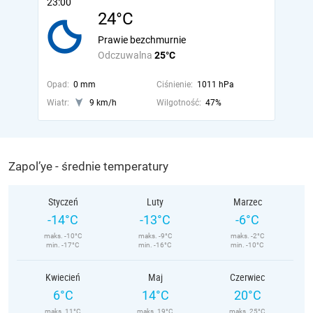
23:00
24°C
Prawie bezchmurnie
Odczuwalna
25°C
Opad:
0 mm
Ciśnienie:
1011 hPa
Wiatr:
9 km/h
Wilgotność:
47%
Zapol’ye - średnie temperatury
Styczeń
Luty
Marzec
-14°C
-13°C
-6°C
maks. -10°C
maks. -9°C
maks. -2°C
min. -17°C
min. -16°C
min. -10°C
Kwiecień
Maj
Czerwiec
6°C
14°C
20°C
maks. 11°C
maks. 19°C
maks. 25°C