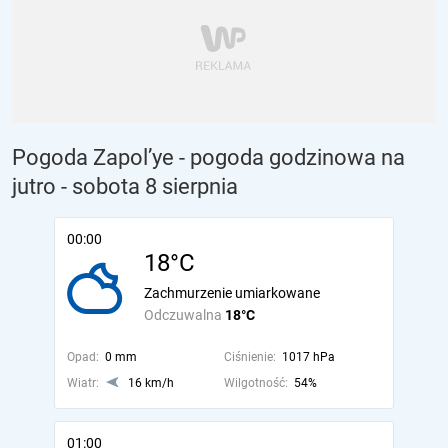
Pogoda Zapol’ye - pogoda godzinowa na
jutro
- sobota 8 sierpnia
00:00
18°C
Zachmurzenie umiarkowane
Odczuwalna
18°C
Opad:
0 mm
Ciśnienie:
1017 hPa
Wiatr:
16 km/h
Wilgotność:
54%
01:00