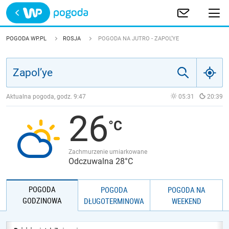
Trwa ładowanie
POLSKA
POGODA WP.PL
ROSJA
POGODA NA JUTRO - ZAPOL’YE
EUROPA
ŚWIAT
Aktualna pogoda, godz.
9:47
05:31
20:39
26
JAKOŚĆ POWIETRZA
Zachmurzenie umiarkowane
Odczuwalna 28°C
POGODA
POGODA
POGODA NA
GODZINOWA
DŁUGOTERMINOWA
WEEKEND