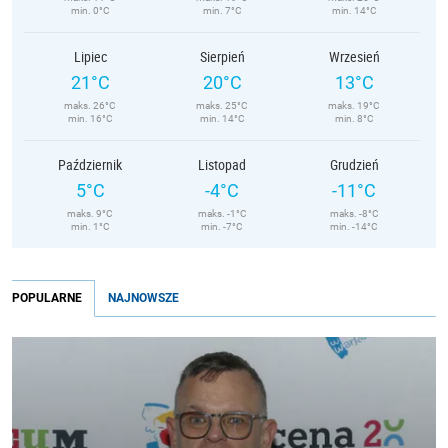
min. 0°C
min. 7°C
min. 14°C
Lipiec
Sierpień
Wrzesień
21°C
20°C
13°C
maks. 26°C
maks. 25°C
maks. 19°C
min. 16°C
min. 14°C
min. 8°C
Październik
Listopad
Grudzień
5°C
-4°C
-11°C
maks. 9°C
maks. -1°C
maks. -8°C
min. 1°C
min. -7°C
min. -14°C
POPULARNE
NAJNOWSZE