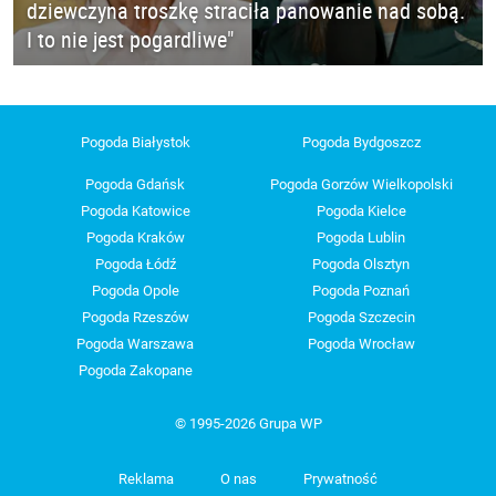
dziewczyna troszkę straciła panowanie nad sobą.
I to nie jest pogardliwe"
Pogoda Białystok
Pogoda Bydgoszcz
Pogoda Gdańsk
Pogoda Gorzów Wielkopolski
Pogoda Katowice
Pogoda Kielce
Pogoda Kraków
Pogoda Lublin
Pogoda Łódź
Pogoda Olsztyn
Pogoda Opole
Pogoda Poznań
Pogoda Rzeszów
Pogoda Szczecin
Pogoda Warszawa
Pogoda Wrocław
Pogoda Zakopane
© 1995-2026 Grupa WP
Reklama
O nas
Prywatność