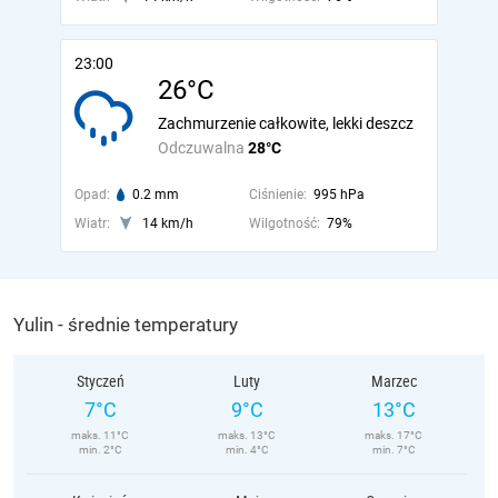
23:00
26°C
Zachmurzenie całkowite, lekki deszcz
Odczuwalna
28°C
Opad:
0.2 mm
Ciśnienie:
995 hPa
Wiatr:
14 km/h
Wilgotność:
79%
Yulin - średnie temperatury
Styczeń
Luty
Marzec
7°C
9°C
13°C
maks. 11°C
maks. 13°C
maks. 17°C
min. 2°C
min. 4°C
min. 7°C