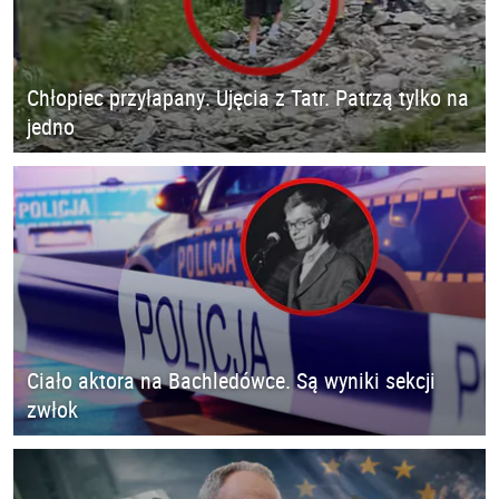
Chłopiec przyłapany. Ujęcia z Tatr. Patrzą tylko na
jedno
Ciało aktora na Bachledówce. Są wyniki sekcji
zwłok