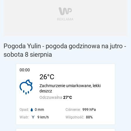
Pogoda Yulin - pogoda godzinowa na jutro
-
sobota 8 sierpnia
00:00
26°C
Zachmurzenie umiarkowane, lekki
deszcz
Odczuwalna
27°C
Opad:
0 mm
Ciśnienie:
999 hPa
Wiatr:
9 km/h
Wilgotność:
88%