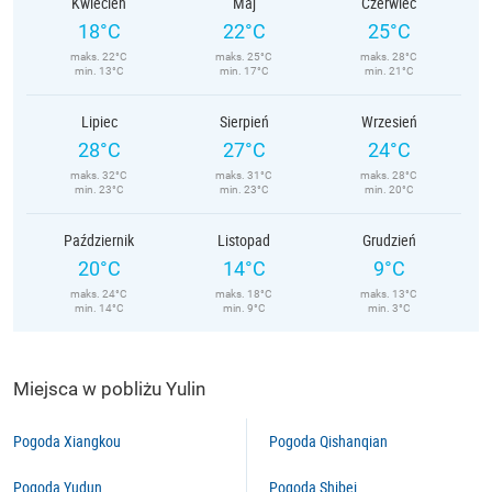
Kwiecień
Maj
Czerwiec
18°C
22°C
25°C
maks. 22°C
maks. 25°C
maks. 28°C
min. 13°C
min. 17°C
min. 21°C
Lipiec
Sierpień
Wrzesień
28°C
27°C
24°C
maks. 32°C
maks. 31°C
maks. 28°C
min. 23°C
min. 23°C
min. 20°C
Październik
Listopad
Grudzień
20°C
14°C
9°C
maks. 24°C
maks. 18°C
maks. 13°C
min. 14°C
min. 9°C
min. 3°C
Miejsca w pobliżu Yulin
Pogoda Xiangkou
Pogoda Qishanqian
Pogoda Yudun
Pogoda Shibei