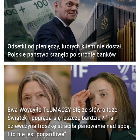
Odsetki od pieniędzy, których klient nie dostał.
Polskie państwo stanęło po stronie banków
Ewa Woydyłło TŁUMACZY SIĘ ze słów o Idze
Świątek i pogrąża się jeszcze bardziej? "Ta
dziewczyna troszkę straciła panowanie nad sobą.
I to nie jest pogardliwe"