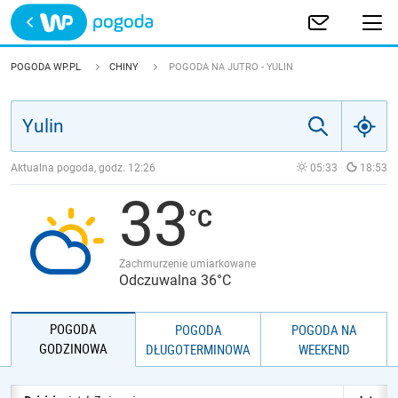
Trwa ładowanie
POLSKA
POGODA WP.PL
CHINY
POGODA NA JUTRO - YULIN
EUROPA
ŚWIAT
Aktualna pogoda, godz.
12:26
05:33
18:53
33
JAKOŚĆ POWIETRZA
Zachmurzenie umiarkowane
Odczuwalna 36°C
POGODA
POGODA
POGODA NA
GODZINOWA
DŁUGOTERMINOWA
WEEKEND