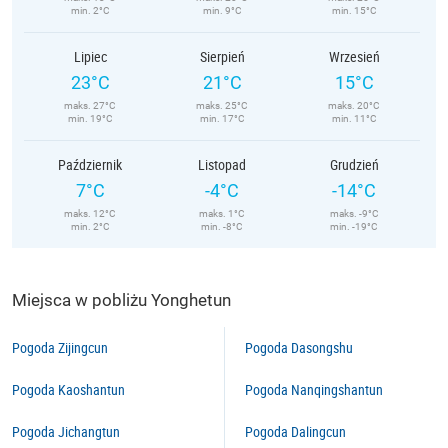
min. 2°C
min. 9°C
min. 15°C
Lipiec
Sierpień
Wrzesień
23°C
21°C
15°C
maks. 27°C
maks. 25°C
maks. 20°C
min. 19°C
min. 17°C
min. 11°C
Październik
Listopad
Grudzień
7°C
-4°C
-14°C
maks. 12°C
maks. 1°C
maks. -9°C
min. 2°C
min. -8°C
min. -19°C
Miejsca w pobliżu Yonghetun
Pogoda Zijingcun
Pogoda Dasongshu
Pogoda Kaoshantun
Pogoda Nanqingshantun
Pogoda Jichangtun
Pogoda Dalingcun