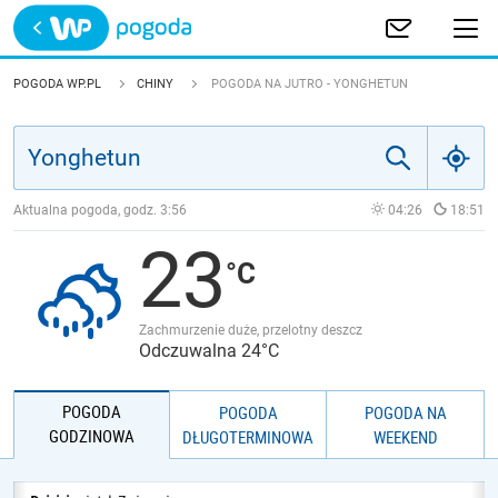
Trwa ładowanie
POLSKA
POGODA WP.PL
CHINY
POGODA NA JUTRO - YONGHETUN
EUROPA
ŚWIAT
Aktualna pogoda, godz.
3:56
04:26
18:51
23
JAKOŚĆ POWIETRZA
Zachmurzenie duże, przelotny deszcz
Odczuwalna 24°C
POGODA
POGODA
POGODA NA
GODZINOWA
DŁUGOTERMINOWA
WEEKEND