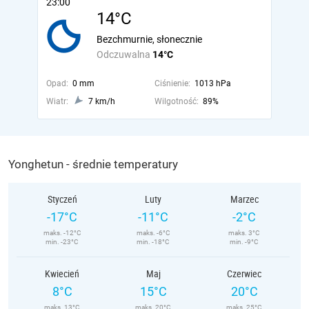
23:00
14°C
Bezchmurnie, słonecznie
Odczuwalna
14°C
Opad:
0 mm
Ciśnienie:
1013 hPa
Wiatr:
7 km/h
Wilgotność:
89%
Yonghetun - średnie temperatury
Styczeń
Luty
Marzec
-17°C
-11°C
-2°C
maks. -12°C
maks. -6°C
maks. 3°C
min. -23°C
min. -18°C
min. -9°C
Kwiecień
Maj
Czerwiec
8°C
15°C
20°C
maks. 13°C
maks. 20°C
maks. 25°C