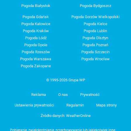
Pogoda Białystok
Pogoda Bydgoszcz
Pogoda Gdańsk
Pogoda Gorzów Wielkopolski
Pogoda Katowice
Pogoda Kielce
Pogoda Kraków
Pogoda Lublin
Pogoda Łódź
Pogoda Olsztyn
Pogoda Opole
Pogoda Poznań
Pogoda Rzeszów
Pogoda Szczecin
Pogoda Warszawa
Pogoda Wrocław
Pogoda Zakopane
© 1995-2026 Grupa WP
Reklama
O nas
Prywatność
Ustawienia prywatności
Regulamin
Mapa strony
Źródło danych: WeatherOnline
Pobieranie, zwielokrotnianie, przechowywanie lub jakiekolwiek inne