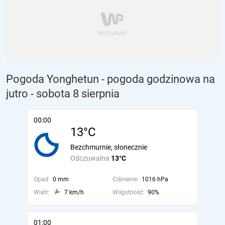
Pogoda Yonghetun - pogoda godzinowa na
jutro
- sobota 8 sierpnia
00:00
13°C
Bezchmurnie, słonecznie
Odczuwalna
13°C
Opad:
0 mm
Ciśnienie:
1016 hPa
Wiatr:
7 km/h
Wilgotność:
90%
01:00