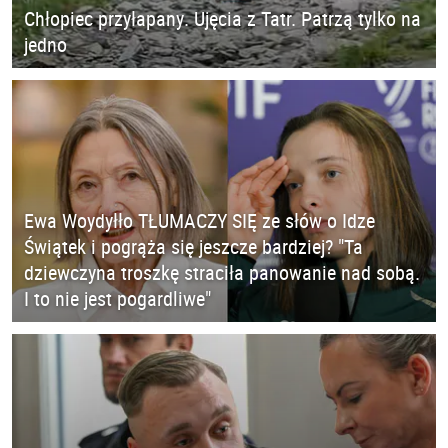
Chłopiec przyłapany. Ujęcia z Tatr. Patrzą tylko na
jedno
Ewa Woydyłło TŁUMACZY SIĘ ze słów o Idze
Świątek i pogrąża się jeszcze bardziej? "Ta
dziewczyna troszkę straciła panowanie nad sobą.
I to nie jest pogardliwe"