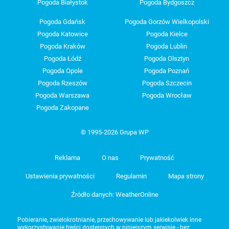
Pogoda Białystok
Pogoda Bydgoszcz
Pogoda Gdańsk
Pogoda Gorzów Wielkopolski
Pogoda Katowice
Pogoda Kielce
Pogoda Kraków
Pogoda Lublin
Pogoda Łódź
Pogoda Olsztyn
Pogoda Opole
Pogoda Poznań
Pogoda Rzeszów
Pogoda Szczecin
Pogoda Warszawa
Pogoda Wrocław
Pogoda Zakopane
© 1995-2026 Grupa WP
Reklama
O nas
Prywatność
Ustawienia prywatności
Regulamin
Mapa strony
Źródło danych: WeatherOnline
Pobieranie, zwielokrotnianie, przechowywanie lub jakiekolwiek inne
wykorzystywanie treści dostępnych w niniejszym serwisie - bez