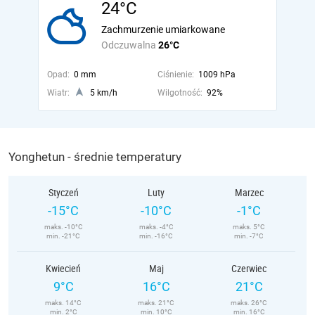
24°C
Zachmurzenie umiarkowane
Odczuwalna
26°C
Opad:
0 mm
Ciśnienie:
1009 hPa
Wiatr:
5 km/h
Wilgotność:
92%
Yonghetun - średnie temperatury
Styczeń
Luty
Marzec
-15°C
-10°C
-1°C
maks. -10°C
maks. -4°C
maks. 5°C
min. -21°C
min. -16°C
min. -7°C
Kwiecień
Maj
Czerwiec
9°C
16°C
21°C
maks. 14°C
maks. 21°C
maks. 26°C
min. 2°C
min. 10°C
min. 16°C