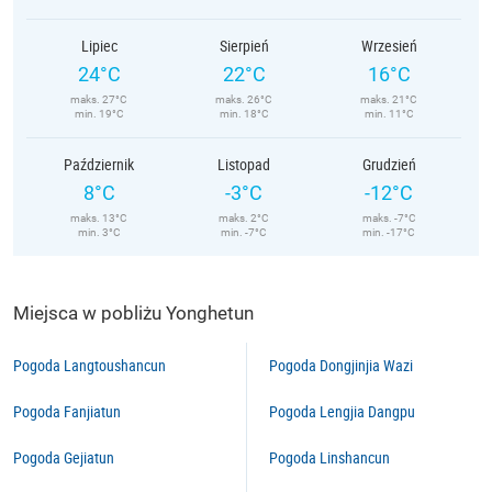
Lipiec
Sierpień
Wrzesień
24°C
22°C
16°C
maks. 27°C
maks. 26°C
maks. 21°C
min. 19°C
min. 18°C
min. 11°C
Październik
Listopad
Grudzień
8°C
-3°C
-12°C
maks. 13°C
maks. 2°C
maks. -7°C
min. 3°C
min. -7°C
min. -17°C
Miejsca w pobliżu Yonghetun
Pogoda Langtoushancun
Pogoda Dongjinjia Wazi
Pogoda Fanjiatun
Pogoda Lengjia Dangpu
Pogoda Gejiatun
Pogoda Linshancun