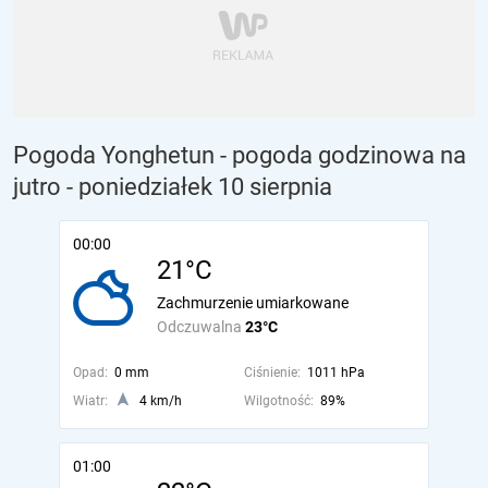
Pogoda Yonghetun - pogoda godzinowa na
jutro
- poniedziałek 10 sierpnia
00:00
21°C
Zachmurzenie umiarkowane
Odczuwalna
23°C
Opad:
0 mm
Ciśnienie:
1011 hPa
Wiatr:
4 km/h
Wilgotność:
89%
01:00