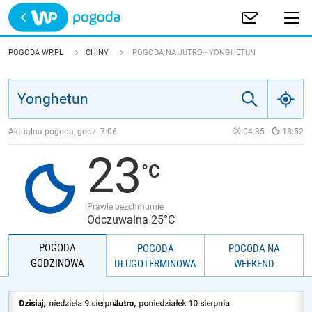
Trwa ładowanie
POLSKA
POGODA WP.PL
CHINY
POGODA NA JUTRO - YONGHETUN
EUROPA
ŚWIAT
Aktualna pogoda, godz.
7:06
04:35
18:52
23
JAKOŚĆ POWIETRZA
Prawie bezchmurnie
Odczuwalna 25°C
POGODA
POGODA
POGODA NA
GODZINOWA
DŁUGOTERMINOWA
WEEKEND