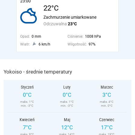
23:00
22°C
Zachmurzenie umiarkowane
Odczuwalna
23°C
Opad:
0 mm
Ciśnienie:
1008 hPa
Wiatr:
6 km/h
Wilgotność:
97%
Yokoiso - średnie temperatury
Styczeń
Luty
Marzec
0°C
0°C
3°C
maks. 1°C
maks. 1°C
maks. 4°C
min. -3°C
min. -3°C
min. 0°C
Kwiecień
Maj
Czerwiec
7°C
12°C
17°C
maks. 9°C
maks. 14°C
maks. 19°C