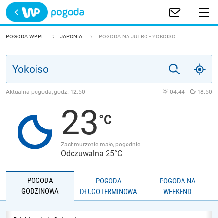
Trwa ładowanie
POLSKA
POGODA WP.PL
JAPONIA
POGODA NA JUTRO - YOKOISO
EUROPA
ŚWIAT
Aktualna pogoda, godz.
12:50
04:44
18:50
23
JAKOŚĆ POWIETRZA
Zachmurzenie małe, pogodnie
Odczuwalna 25°C
POGODA
POGODA
POGODA NA
GODZINOWA
DŁUGOTERMINOWA
WEEKEND