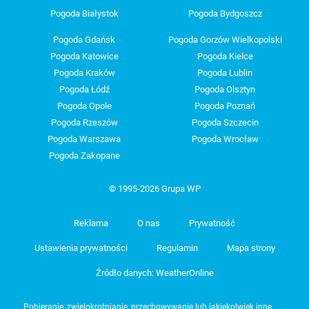
Pogoda Białystok
Pogoda Bydgoszcz
Pogoda Gdańsk
Pogoda Gorzów Wielkopolski
Pogoda Katowice
Pogoda Kielce
Pogoda Kraków
Pogoda Lublin
Pogoda Łódź
Pogoda Olsztyn
Pogoda Opole
Pogoda Poznań
Pogoda Rzeszów
Pogoda Szczecin
Pogoda Warszawa
Pogoda Wrocław
Pogoda Zakopane
© 1995-2026 Grupa WP
Reklama
O nas
Prywatność
Ustawienia prywatności
Regulamin
Mapa strony
Źródło danych: WeatherOnline
Pobieranie, zwielokrotnianie, przechowywanie lub jakiekolwiek inne