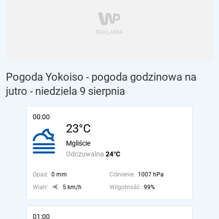
Pogoda Yokoiso - pogoda godzinowa na
jutro
- niedziela 9 sierpnia
00:00
23°C
Mgliście
Odczuwalna
24°C
Opad:
0 mm
Ciśnienie:
1007 hPa
Wiatr:
5 km/h
Wilgotność:
99%
01:00