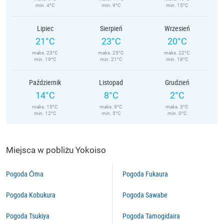
min. 4°C
min. 9°C
min. 15°C
Lipiec
Sierpień
Wrzesień
21°C
23°C
20°C
maks. 23°C
maks. 25°C
maks. 22°C
min. 19°C
min. 21°C
min. 18°C
Październik
Listopad
Grudzień
14°C
8°C
2°C
maks. 15°C
maks. 9°C
maks. 3°C
min. 12°C
min. 5°C
min. 0°C
Miejsca w pobliżu Yokoiso
Pogoda Ōma
Pogoda Fukaura
Pogoda Kobukura
Pogoda Sawabe
Pogoda Tsukiya
Pogoda Tamogidaira