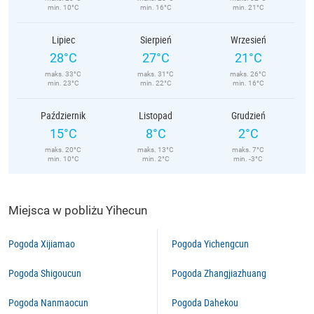
min. 10°C
min. 16°C
min. 21°C
Lipiec
Sierpień
Wrzesień
28°C
27°C
21°C
maks. 33°C
maks. 31°C
maks. 26°C
min. 23°C
min. 22°C
min. 16°C
Październik
Listopad
Grudzień
15°C
8°C
2°C
maks. 20°C
maks. 13°C
maks. 7°C
min. 10°C
min. 2°C
min. -3°C
Miejsca w pobliżu Yihecun
Pogoda Xijiamao
Pogoda Yichengcun
Pogoda Shigoucun
Pogoda Zhangjiazhuang
Pogoda Nanmaocun
Pogoda Dahekou