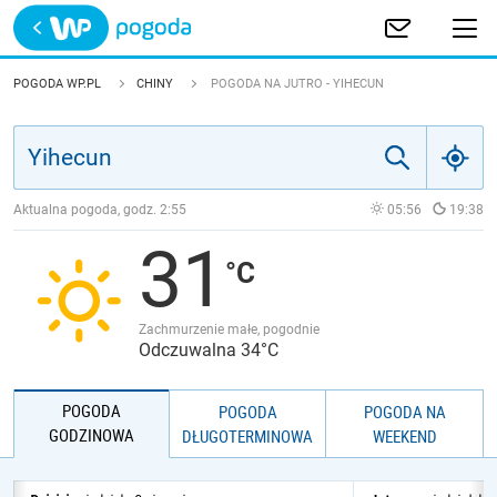
Trwa ładowanie
POLSKA
POGODA WP.PL
CHINY
POGODA NA JUTRO - YIHECUN
EUROPA
ŚWIAT
Aktualna pogoda, godz.
2:55
05:56
19:38
31
JAKOŚĆ POWIETRZA
Zachmurzenie małe, pogodnie
Odczuwalna 34°C
POGODA
POGODA
POGODA NA
GODZINOWA
DŁUGOTERMINOWA
WEEKEND