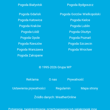
Pogoda Białystok
Pogoda Bydgoszcz
Pogoda Gdańsk
Pogoda Gorzów Wielkopolski
Pogoda Katowice
Pogoda Kielce
Pogoda Kraków
Pogoda Lublin
Pogoda Łódź
Pogoda Olsztyn
Pogoda Opole
Pogoda Poznań
Pogoda Rzeszów
Pogoda Szczecin
Pogoda Warszawa
Pogoda Wrocław
Pogoda Zakopane
© 1995-2026 Grupa WP
Reklama
O nas
Prywatność
Ustawienia prywatności
Regulamin
Mapa strony
Źródło danych: WeatherOnline
Pobieranie, zwielokrotnianie, przechowywanie lub jakiekolwiek inne