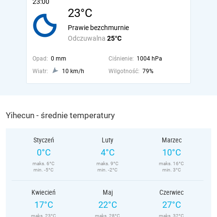
23:00
23°C
Prawie bezchmurnie
Odczuwalna
25°C
Opad:
0 mm
Ciśnienie:
1004 hPa
Wiatr:
10 km/h
Wilgotność:
79%
Yihecun - średnie temperatury
Styczeń
Luty
Marzec
0°C
4°C
10°C
maks. 6°C
maks. 9°C
maks. 16°C
min. -5°C
min. -2°C
min. 3°C
Kwiecień
Maj
Czerwiec
17°C
22°C
27°C
maks. 23°C
maks. 28°C
maks. 32°C