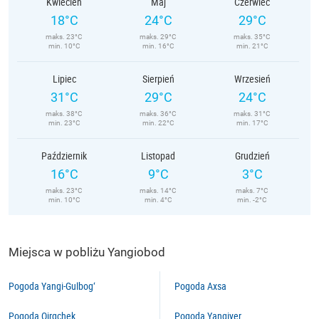
Kwiecień
Maj
Czerwiec
18°C
24°C
29°C
maks. 23°C
maks. 29°C
maks. 35°C
min. 10°C
min. 16°C
min. 21°C
Lipiec
Sierpień
Wrzesień
31°C
29°C
24°C
maks. 38°C
maks. 36°C
maks. 31°C
min. 23°C
min. 22°C
min. 17°C
Październik
Listopad
Grudzień
16°C
9°C
3°C
maks. 23°C
maks. 14°C
maks. 7°C
min. 10°C
min. 4°C
min. -2°C
Miejsca w pobliżu Yangiobod
Pogoda Yangi-Gulbog‘
Pogoda Axsa
Pogoda Qirqchek
Pogoda Yangiyer