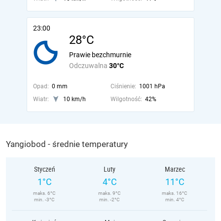
23:00
28°C
Prawie bezchmurnie
Odczuwalna
30°C
Opad:
0 mm
Ciśnienie:
1001 hPa
Wiatr:
10 km/h
Wilgotność:
42%
Yangiobod - średnie temperatury
Styczeń
Luty
Marzec
1°C
4°C
11°C
maks. 6°C
maks. 9°C
maks. 16°C
min. -3°C
min. -2°C
min. 4°C