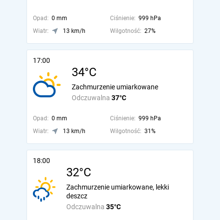
Opad:
0 mm
Ciśnienie:
999 hPa
Wiatr:
13 km/h
Wilgotność:
27%
17:00
34°C
Zachmurzenie umiarkowane
Odczuwalna
37°C
Opad:
0 mm
Ciśnienie:
999 hPa
Wiatr:
13 km/h
Wilgotność:
31%
18:00
32°C
Zachmurzenie umiarkowane, lekki
deszcz
Odczuwalna
35°C