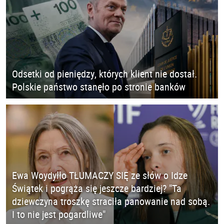
Odsetki od pieniędzy, których klient nie dostał.
Polskie państwo stanęło po stronie banków
Ewa Woydyłło TŁUMACZY SIĘ ze słów o Idze
Świątek i pogrąża się jeszcze bardziej? "Ta
dziewczyna troszkę straciła panowanie nad sobą.
I to nie jest pogardliwe"