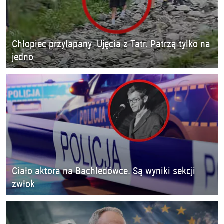
Chłopiec przyłapany. Ujęcia z Tatr. Patrzą tylko na
jedno
Ciało aktora na Bachledówce. Są wyniki sekcji
zwłok