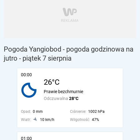
Pogoda Yangiobod - pogoda godzinowa na
jutro
- piątek 7 sierpnia
00:00
26°C
Prawie bezchmurnie
Odczuwalna
28°C
Opad:
0 mm
Ciśnienie:
1002 hPa
Wiatr:
10 km/h
Wilgotność:
47%
01:00