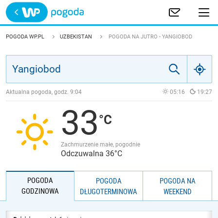
Trwa ładowanie
POLSKA
POGODA WP.PL
UZBEKISTAN
POGODA NA JUTRO - YANGIOBOD
EUROPA
ŚWIAT
Aktualna pogoda, godz.
9:04
05:16
19:27
33
JAKOŚĆ POWIETRZA
Zachmurzenie małe, pogodnie
Odczuwalna 36°C
POGODA
POGODA
POGODA NA
GODZINOWA
DŁUGOTERMINOWA
WEEKEND