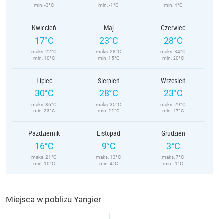
min. -3°C
min. -1°C
min. 4°C
Kwiecień
Maj
Czerwiec
17°C
23°C
28°C
maks. 22°C
maks. 28°C
maks. 34°C
min. 10°C
min. 15°C
min. 20°C
Lipiec
Sierpień
Wrzesień
30°C
28°C
23°C
maks. 36°C
maks. 35°C
maks. 29°C
min. 23°C
min. 22°C
min. 17°C
Październik
Listopad
Grudzień
16°C
9°C
3°C
maks. 21°C
maks. 13°C
maks. 7°C
min. 10°C
min. 4°C
min. -1°C
Miejsca w pobliżu Yangier