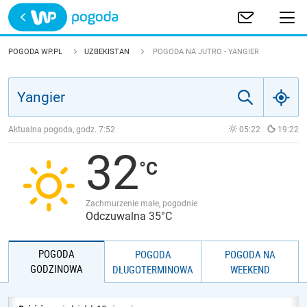
Trwa ładowanie
POLSKA
POGODA WP.PL
UZBEKISTAN
POGODA NA JUTRO - YANGIER
EUROPA
ŚWIAT
Aktualna pogoda, godz.
7:52
05:22
19:22
32
JAKOŚĆ POWIETRZA
Zachmurzenie małe, pogodnie
Odczuwalna 35°C
POGODA
POGODA
POGODA NA
GODZINOWA
DŁUGOTERMINOWA
WEEKEND