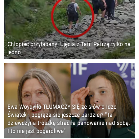
Chłopiec przyłapany. Ujęcia z Tatr. Patrzą tylko na
jedno
Ewa Woydyłło TŁUMACZY SIĘ ze słów o Idze
Świątek i pogrąża się jeszcze bardziej? "Ta
dziewczyna troszkę straciła panowanie nad sobą.
I to nie jest pogardliwe"