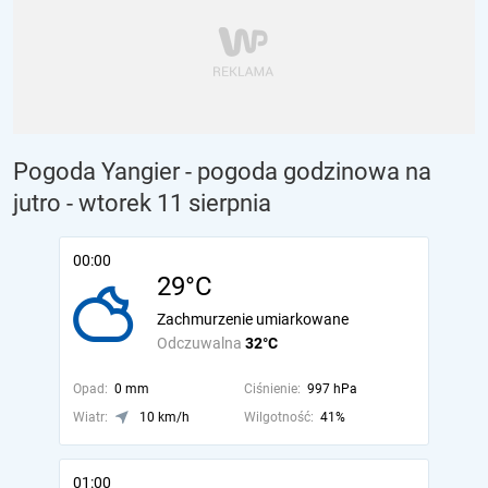
Pogoda Yangier - pogoda godzinowa na
jutro
- wtorek 11 sierpnia
00:00
29°C
Zachmurzenie umiarkowane
Odczuwalna
32°C
Opad:
0 mm
Ciśnienie:
997 hPa
Wiatr:
10 km/h
Wilgotność:
41%
01:00