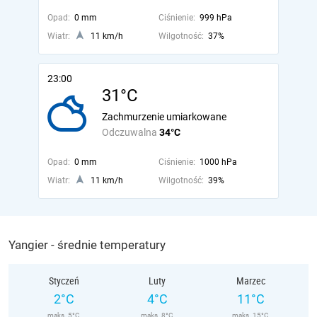
Opad:
0 mm
Ciśnienie:
999 hPa
Wiatr:
11 km/h
Wilgotność:
37%
23:00
31°C
Zachmurzenie umiarkowane
Odczuwalna
34°C
Opad:
0 mm
Ciśnienie:
1000 hPa
Wiatr:
11 km/h
Wilgotność:
39%
Yangier - średnie temperatury
Styczeń
Luty
Marzec
2°C
4°C
11°C
maks. 5°C
maks. 8°C
maks. 15°C