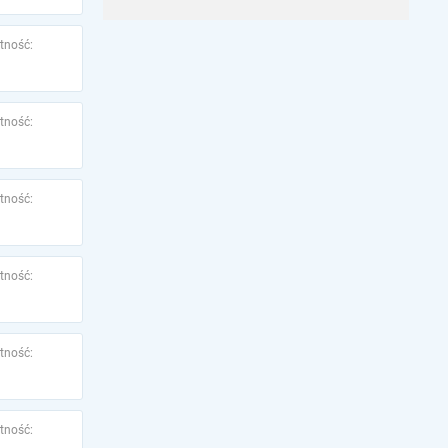
tność:
tność:
tność:
tność:
tność:
tność: