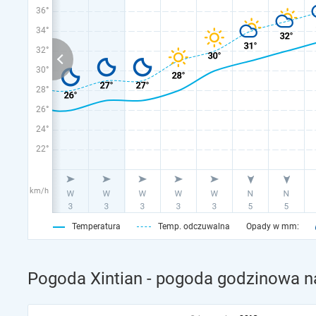
36°
34°
32°
30°
28°
26°
24°
22°
km/h
Temperatura
Temp. odczuwalna
Opady w mm:
Pogoda Xintian - pogoda godzinowa na