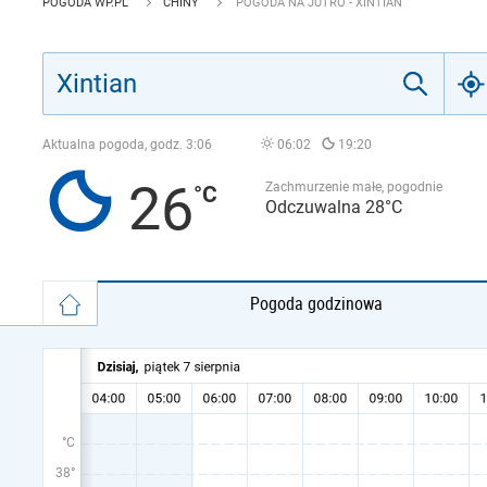
POGODA WP.PL
CHINY
POGODA NA JUTRO - XINTIAN
Aktualna pogoda, godz.
3:06
06:02
19:20
26
Zachmurzenie małe, pogodnie
Odczuwalna 28°C
Pogoda godzinowa
°C
38°