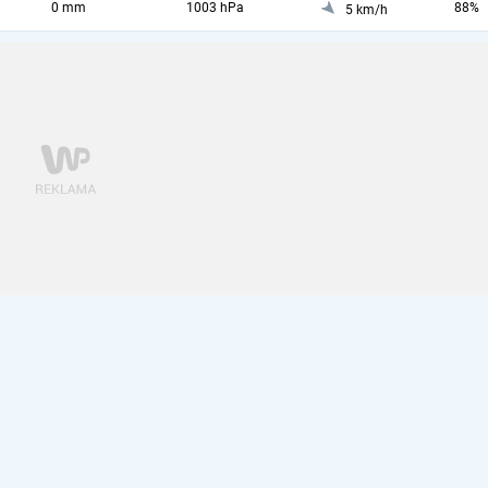
0 mm
1003 hPa
88%
5 km/h