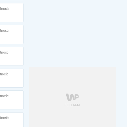
tność:
tność:
tność:
tność:
tność:
tność: