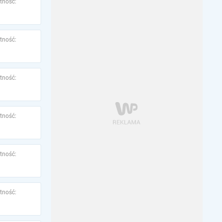
tność:
tność:
tność:
tność:
tność:
tność: