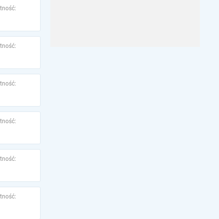
tność:
tność:
tność:
tność:
tność:
tność: