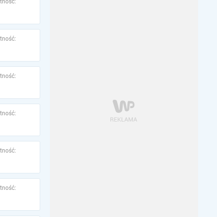
tność:
tność:
tność:
tność:
tność:
tność: