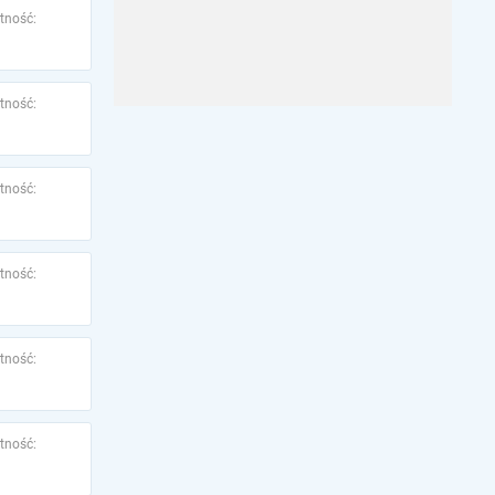
tność:
tność:
tność:
tność:
tność:
tność: