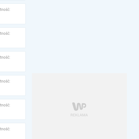
tność:
tność:
tność:
tność:
tność:
tność: