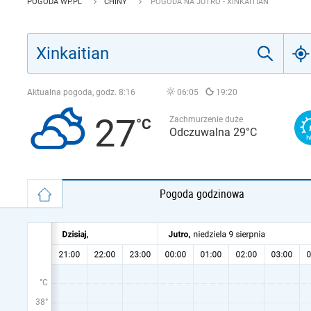
POGODA WP.PL
CHINY
POGODA NA JUTRO - XINKAITIAN
Aktualna pogoda, godz.
8:16
06:05
19:20
27
Zachmurzenie duże
Odczuwalna 29°C
Pogoda godzinowa
°C
38°