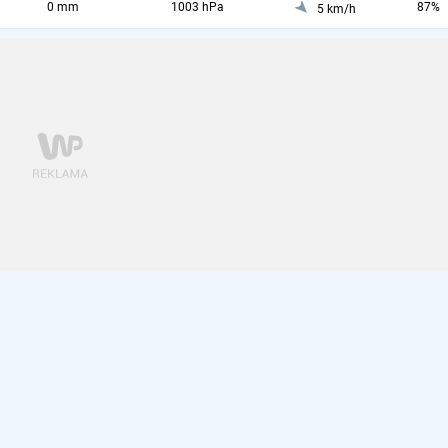
0 mm
1003 hPa
87%
5 km/h