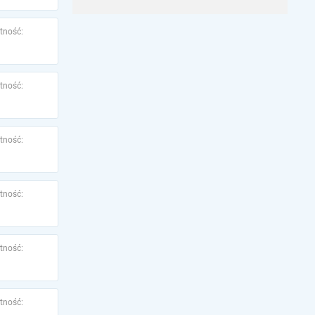
tność:
tność:
tność:
tność:
tność:
tność: