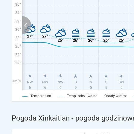
36°
34°
32°
30°
28°
26°
24°
22°
km/h
Temperatura
Temp. odczuwalna
Opady w mm:
Pogoda Xinkaitian - pogoda godzinowa