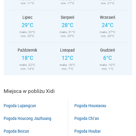
min. 11°C
min. 17°C
min. 21°C
Lipiec
Sierpień
Wrzesień
29°C
28°C
24°C
maks. 32°C
maks. 31°C
maks. 27°C
min. 25°C
min. 25°C
min. 20°C
Październik
Listopad
Grudzień
18°C
12°C
6°C
maks. 22°C
maks. 16°C
maks. 10°C
min. 14°C
min. 7°C
min. 1°C
Miejsca w pobliżu Xidi
Pogoda Lujiangcun
Pogoda Houxiaoxu
Pogoda Houcong Jiazhuang
Pogoda Chi’an
Pogoda Beicun
Pogoda Houbai