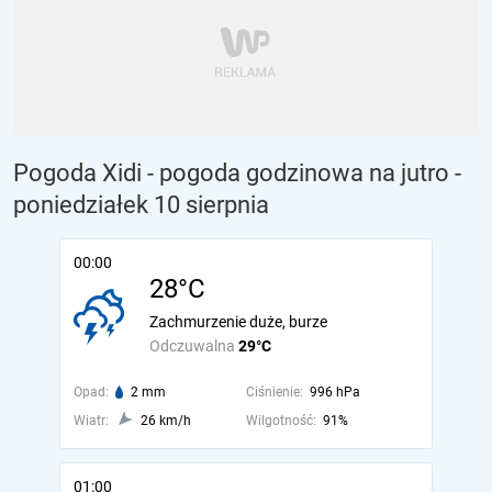
Pogoda Xidi - pogoda godzinowa na jutro
-
poniedziałek 10 sierpnia
00:00
28°C
Zachmurzenie duże, burze
Odczuwalna
29°C
Opad:
2 mm
Ciśnienie:
996 hPa
Wiatr:
26 km/h
Wilgotność:
91%
01:00