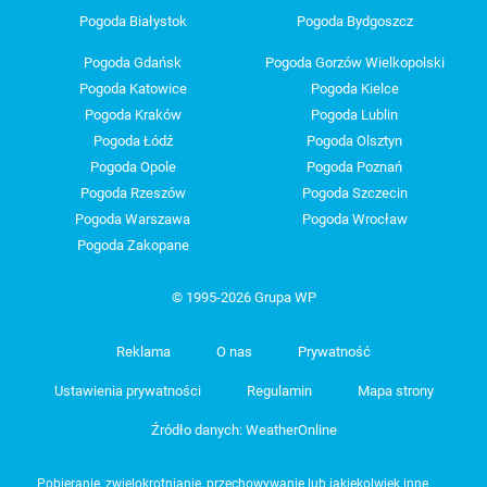
Pogoda Białystok
Pogoda Bydgoszcz
Pogoda Gdańsk
Pogoda Gorzów Wielkopolski
Pogoda Katowice
Pogoda Kielce
Pogoda Kraków
Pogoda Lublin
Pogoda Łódź
Pogoda Olsztyn
Pogoda Opole
Pogoda Poznań
Pogoda Rzeszów
Pogoda Szczecin
Pogoda Warszawa
Pogoda Wrocław
Pogoda Zakopane
© 1995-2026 Grupa WP
Reklama
O nas
Prywatność
Ustawienia prywatności
Regulamin
Mapa strony
Źródło danych: WeatherOnline
Pobieranie, zwielokrotnianie, przechowywanie lub jakiekolwiek inne