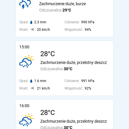
Zachmurzenie duże, burze
Odczuwalna
29°C
Opad:
2.3 mm
Ciśnienie:
990 hPa
Wiatr:
20 km/h
Wilgotność:
94%
15:00
28°C
Zachmurzenie duże, przelotny deszcz
Odczuwalna
30°C
Opad:
1.6 mm
Ciśnienie:
991 hPa
Wiatr:
21 km/h
Wilgotność:
92%
16:00
28°C
Zachmurzenie duże, przelotny deszcz
Odczuwalna
30°C