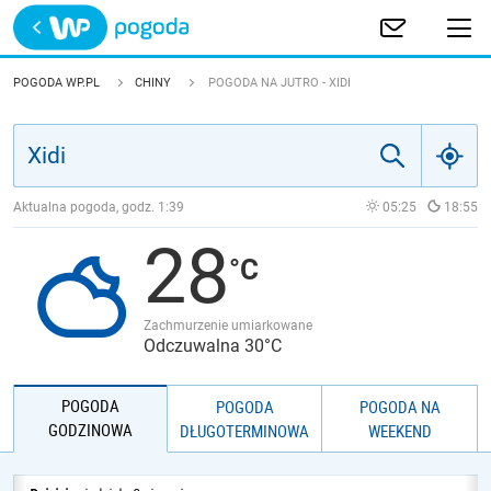
Trwa ładowanie
POLSKA
POGODA WP.PL
CHINY
POGODA NA JUTRO - XIDI
EUROPA
ŚWIAT
Aktualna pogoda, godz.
1:39
05:25
18:55
28
JAKOŚĆ POWIETRZA
Zachmurzenie umiarkowane
Odczuwalna 30°C
POGODA
POGODA
POGODA NA
GODZINOWA
DŁUGOTERMINOWA
WEEKEND