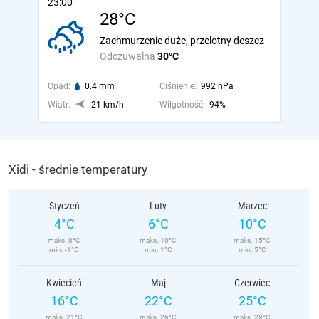
23:00
28°C
Zachmurzenie duże, przelotny deszcz
Odczuwalna
30°C
Opad:
0.4 mm
Ciśnienie:
992 hPa
Wiatr:
21 km/h
Wilgotność:
94%
Xidi - średnie temperatury
Styczeń
Luty
Marzec
4°C
6°C
10°C
maks. 8°C
maks. 10°C
maks. 15°C
min. -1°C
min. 1°C
min. 5°C
Kwiecień
Maj
Czerwiec
16°C
22°C
25°C
maks. 21°C
maks. 26°C
maks. 28°C