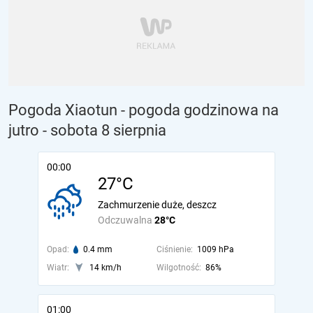
Pogoda Xiaotun - pogoda godzinowa na
jutro
- sobota 8 sierpnia
00:00
27°C
Zachmurzenie duże, deszcz
Odczuwalna
28°C
Opad:
0.4 mm
Ciśnienie:
1009 hPa
Wiatr:
14 km/h
Wilgotność:
86%
01:00