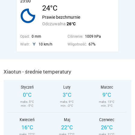
23:00
24°C
Prawie bezchmurnie
Odczuwalna
26°C
Opad:
0 mm
Ciśnienie:
1009 hPa
Wiatr:
10 km/h
Wilgotność:
67%
Xiaotun - średnie temperatury
Styczeń
Luty
Marzec
0°C
3°C
9°C
maks. 5°C
maks. 9°C
maks. 15°C
min. -5°C
min. -2°C
min. 3°C
Kwiecień
Maj
Czerwiec
16°C
22°C
26°C
maks. 22°C
maks. 27°C
maks. 31°C