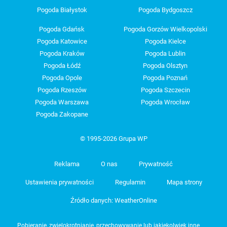
Pogoda Białystok
Pogoda Bydgoszcz
Pogoda Gdańsk
Pogoda Gorzów Wielkopolski
Pogoda Katowice
Pogoda Kielce
Pogoda Kraków
Pogoda Lublin
Pogoda Łódź
Pogoda Olsztyn
Pogoda Opole
Pogoda Poznań
Pogoda Rzeszów
Pogoda Szczecin
Pogoda Warszawa
Pogoda Wrocław
Pogoda Zakopane
© 1995-2026 Grupa WP
Reklama
O nas
Prywatność
Ustawienia prywatności
Regulamin
Mapa strony
Źródło danych: WeatherOnline
Pobieranie, zwielokrotnianie, przechowywanie lub jakiekolwiek inne