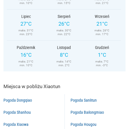
min. 10°C
min. 15°C
min. 21°C
Lipiec
Sierpień
Wrzesień
27°C
26°C
21°C
maks. 31°C
maks. 30°C
maks. 26°C
min. 23°C
min. 22°C
min. 17°C
Październik
Listopad
Grudzień
16°C
8°C
1°C
maks. 21°C
maks. 14°C
maks. 7°C
min. 10°C
min. 2°C
min. -3°C
Miejsca w pobliżu Xiaotun
Pogoda Dongqiao
Pogoda Sanlitun
Pogoda Shanhou
Pogoda Bailongmiao
Pogoda Xiaowa
Pogoda Hougou