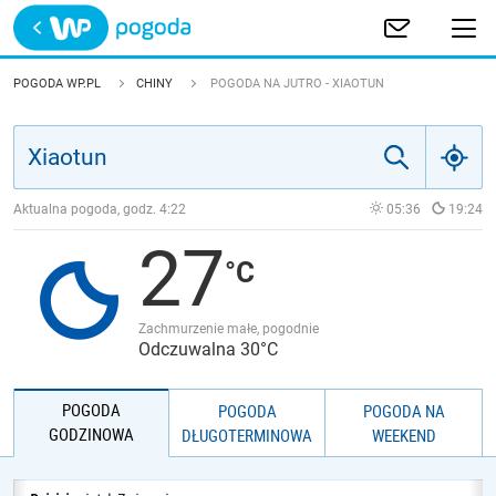
Trwa ładowanie
POLSKA
POGODA WP.PL
CHINY
POGODA NA JUTRO - XIAOTUN
EUROPA
ŚWIAT
Aktualna pogoda, godz.
4:22
05:36
19:24
27
JAKOŚĆ POWIETRZA
Zachmurzenie małe, pogodnie
Odczuwalna 30°C
POGODA
POGODA
POGODA NA
GODZINOWA
DŁUGOTERMINOWA
WEEKEND