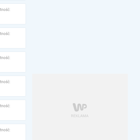
tność:
tność:
tność:
tność:
tność:
tność: