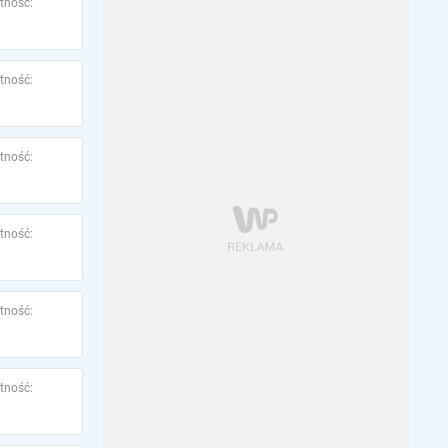
tność:
tność:
tność:
tność:
tność:
tność: