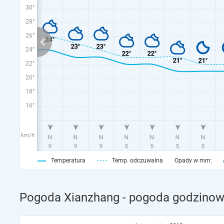
30°
28°
26°
24°
22°
20°
18°
16°
km/h
Temperatura
Temp. odczuwalna
Opady w mm:
Pogoda Xianzhang - pogoda godzinowa