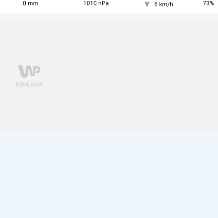
0 mm
1010 hPa
73%
6 km/h