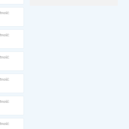
tność:
tność:
tność:
tność:
tność:
tność: