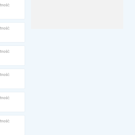
tność:
tność:
tność:
tność:
tność:
tność: