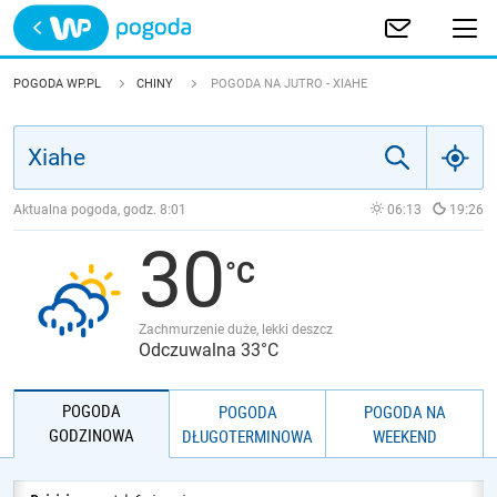
Trwa ładowanie
POLSKA
POGODA WP.PL
CHINY
POGODA NA JUTRO - XIAHE
EUROPA
ŚWIAT
Aktualna pogoda, godz.
8:01
06:13
19:26
30
JAKOŚĆ POWIETRZA
Zachmurzenie duże, lekki deszcz
Odczuwalna 33°C
POGODA
POGODA
POGODA NA
GODZINOWA
DŁUGOTERMINOWA
WEEKEND