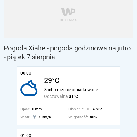
Pogoda Xiahe - pogoda godzinowa na jutro
- piątek 7 sierpnia
00:00
29°C
Zachmurzenie umiarkowane
Odczuwalna
31°C
Opad:
0 mm
Ciśnienie:
1004 hPa
Wiatr:
5 km/h
Wilgotność:
80%
01:00