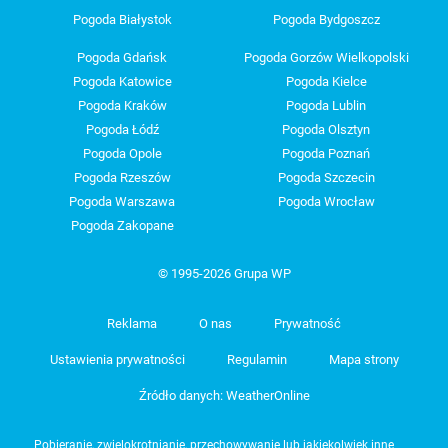
Pogoda Białystok
Pogoda Bydgoszcz
Pogoda Gdańsk
Pogoda Gorzów Wielkopolski
Pogoda Katowice
Pogoda Kielce
Pogoda Kraków
Pogoda Lublin
Pogoda Łódź
Pogoda Olsztyn
Pogoda Opole
Pogoda Poznań
Pogoda Rzeszów
Pogoda Szczecin
Pogoda Warszawa
Pogoda Wrocław
Pogoda Zakopane
© 1995-2026 Grupa WP
Reklama
O nas
Prywatność
Ustawienia prywatności
Regulamin
Mapa strony
Źródło danych: WeatherOnline
Pobieranie, zwielokrotnianie, przechowywanie lub jakiekolwiek inne