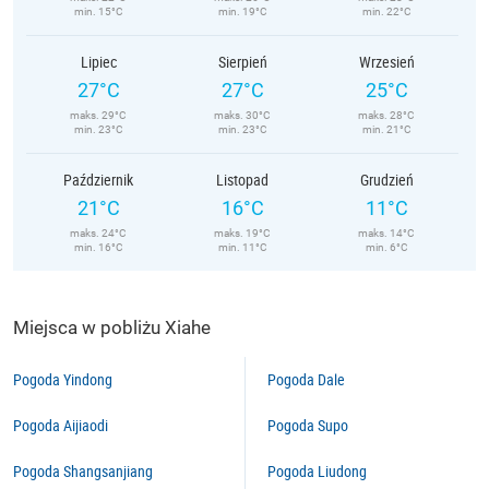
min. 15°C
min. 19°C
min. 22°C
Lipiec
Sierpień
Wrzesień
27°C
27°C
25°C
maks. 29°C
maks. 30°C
maks. 28°C
min. 23°C
min. 23°C
min. 21°C
Październik
Listopad
Grudzień
21°C
16°C
11°C
maks. 24°C
maks. 19°C
maks. 14°C
min. 16°C
min. 11°C
min. 6°C
Miejsca w pobliżu Xiahe
Pogoda Yindong
Pogoda Dale
Pogoda Aijiaodi
Pogoda Supo
Pogoda Shangsanjiang
Pogoda Liudong