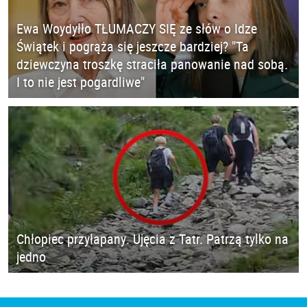
Ewa Woydyłło TŁUMACZY SIĘ ze słów o Idze
Świątek i pogrąża się jeszcze bardziej? "Ta
dziewczyna troszkę straciła panowanie nad sobą.
I to nie jest pogardliwe"
Chłopiec przyłapany. Ujęcia z Tatr. Patrzą tylko na
jedno