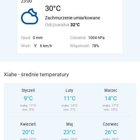
23:00
30°C
Zachmurzenie umiarkowane
Odczuwalna
32°C
Opad:
0 mm
Ciśnienie:
1004 hPa
Wiatr:
6 km/h
Wilgotność:
78%
Xiahe - średnie temperatury
Styczeń
Luty
Marzec
9°C
11°C
14°C
maks. 11°C
maks. 14°C
maks. 17°C
min. 5°C
min. 7°C
min. 10°C
Kwiecień
Maj
Czerwiec
20°C
23°C
26°C
maks. 22°C
maks. 26°C
maks. 28°C