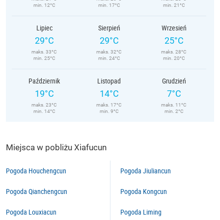
min. 12°C
min. 17°C
min. 21°C
Lipiec
Sierpień
Wrzesień
29°C
29°C
25°C
maks. 33°C
maks. 32°C
maks. 28°C
min. 25°C
min. 24°C
min. 20°C
Październik
Listopad
Grudzień
19°C
14°C
7°C
maks. 23°C
maks. 17°C
maks. 11°C
min. 14°C
min. 9°C
min. 2°C
Miejsca w pobliżu Xiafucun
Pogoda Houchengcun
Pogoda Jiuliancun
Pogoda Qianchengcun
Pogoda Kongcun
Pogoda Louxiacun
Pogoda Liming