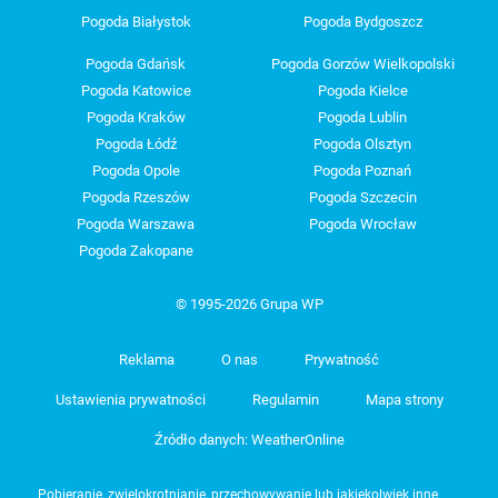
Pogoda Białystok
Pogoda Bydgoszcz
Pogoda Gdańsk
Pogoda Gorzów Wielkopolski
Pogoda Katowice
Pogoda Kielce
Pogoda Kraków
Pogoda Lublin
Pogoda Łódź
Pogoda Olsztyn
Pogoda Opole
Pogoda Poznań
Pogoda Rzeszów
Pogoda Szczecin
Pogoda Warszawa
Pogoda Wrocław
Pogoda Zakopane
© 1995-2026 Grupa WP
Reklama
O nas
Prywatność
Ustawienia prywatności
Regulamin
Mapa strony
Źródło danych: WeatherOnline
Pobieranie, zwielokrotnianie, przechowywanie lub jakiekolwiek inne