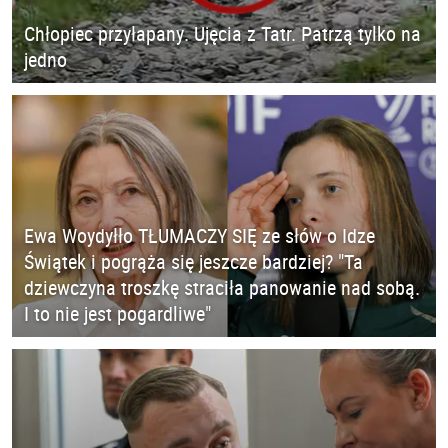
Chłopiec przyłapany. Ujęcia z Tatr. Patrzą tylko na
jedno
Ewa Woydyłło TŁUMACZY SIĘ ze słów o Idze
Świątek i pogrąża się jeszcze bardziej? "Ta
dziewczyna troszkę straciła panowanie nad sobą.
I to nie jest pogardliwe"