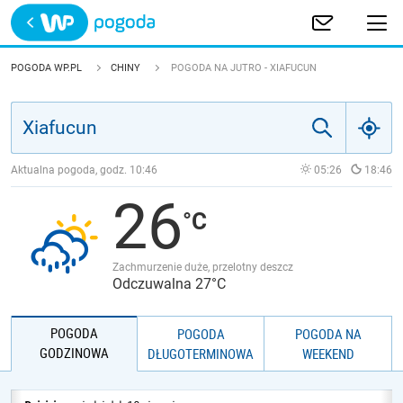
Trwa ładowanie
POLSKA
POGODA WP.PL
CHINY
POGODA NA JUTRO - XIAFUCUN
EUROPA
ŚWIAT
Aktualna pogoda, godz.
10:46
05:26
18:46
26
JAKOŚĆ POWIETRZA
Zachmurzenie duże, przelotny deszcz
Odczuwalna 27°C
POGODA
POGODA
POGODA NA
GODZINOWA
DŁUGOTERMINOWA
WEEKEND