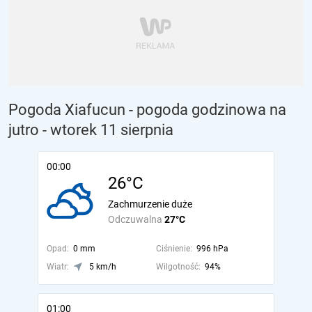
Pogoda Xiafucun - pogoda godzinowa na
jutro
- wtorek 11 sierpnia
00:00
26°C
Zachmurzenie duże
Odczuwalna
27°C
Opad:
0 mm
Ciśnienie:
996 hPa
Wiatr:
5 km/h
Wilgotność:
94%
01:00