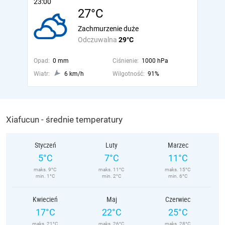
23:00
27°C
Zachmurzenie duże
Odczuwalna
29°C
Opad:
0 mm
Ciśnienie:
1000 hPa
Wiatr:
6 km/h
Wilgotność:
91%
Xiafucun - średnie temperatury
Styczeń
Luty
Marzec
5°C
7°C
11°C
maks. 9°C
maks. 11°C
maks. 15°C
min. 1°C
min. 2°C
min. 6°C
Kwiecień
Maj
Czerwiec
17°C
22°C
25°C
maks. 21°C
maks. 26°C
maks. 28°C