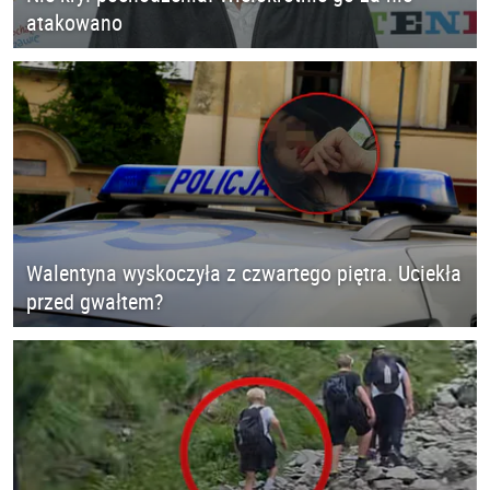
atakowano
Walentyna wyskoczyła z czwartego piętra. Uciekła
przed gwałtem?