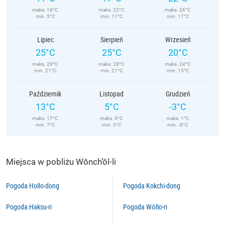
maks. 16°C
maks. 22°C
maks. 26°C
min. 5°C
min. 11°C
min. 17°C
Lipiec
Sierpień
Wrzesień
25°C
25°C
20°C
maks. 28°C
maks. 28°C
maks. 24°C
min. 21°C
min. 21°C
min. 15°C
Październik
Listopad
Grudzień
13°C
5°C
-3°C
maks. 17°C
maks. 9°C
maks. 1°C
min. 7°C
min. 0°C
min. -8°C
Miejsca w pobliżu Wŏnch’ŏl-li
Pogoda Hollo-dong
Pogoda Kokchi-dong
Pogoda Haksu-ri
Pogoda Wŏllo-ri