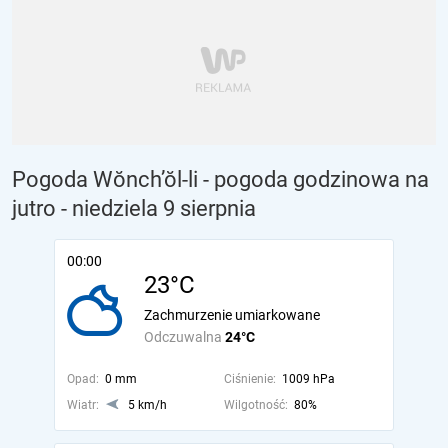
Pogoda Wŏnch’ŏl-li - pogoda godzinowa na
jutro
- niedziela 9 sierpnia
00:00
23°C
Zachmurzenie umiarkowane
Odczuwalna
24°C
Opad:
0 mm
Ciśnienie:
1009 hPa
Wiatr:
5 km/h
Wilgotność:
80%