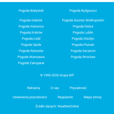
Pogoda Białystok
Pogoda Bydgoszcz
Pogoda Gdańsk
Pogoda Gorzów Wielkopolski
Pogoda Katowice
Pogoda Kielce
Pogoda Kraków
Pogoda Lublin
Pogoda Łódź
Pogoda Olsztyn
Pogoda Opole
Pogoda Poznań
Pogoda Rzeszów
Pogoda Szczecin
Pogoda Warszawa
Pogoda Wrocław
Pogoda Zakopane
© 1995-2026 Grupa WP
Reklama
O nas
Prywatność
Ustawienia prywatności
Regulamin
Mapa strony
Źródło danych: WeatherOnline