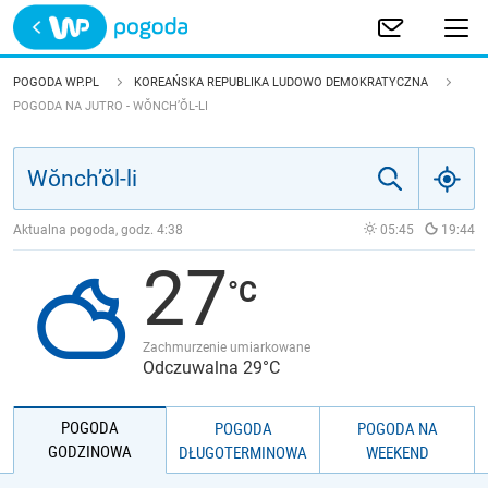
Trwa ładowanie
POLSKA
POGODA WP.PL
KOREAŃSKA REPUBLIKA LUDOWO DEMOKRATYCZNA
POGODA NA JUTRO - WŎNCH’ŎL-LI
EUROPA
ŚWIAT
Aktualna pogoda, godz.
4:38
05:45
19:44
JAKOŚĆ POWIETRZA
27
Zachmurzenie umiarkowane
Odczuwalna 29°C
POGODA
POGODA
POGODA NA
GODZINOWA
DŁUGOTERMINOWA
WEEKEND