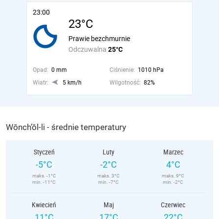
23:00
23°C
Prawie bezchmurnie
Odczuwalna
25°C
Opad:
0 mm
Ciśnienie:
1010 hPa
Wiatr:
5 km/h
Wilgotność:
82%
Wŏnch’ŏl-li - średnie temperatury
Styczeń
Luty
Marzec
-5°C
-2°C
4°C
maks. -1°C
maks. 3°C
maks. 9°C
min. -11°C
min. -7°C
min. -2°C
Kwiecień
Maj
Czerwiec
11°C
17°C
22°C