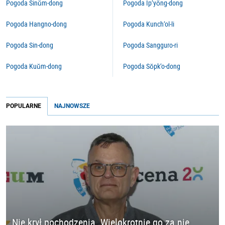
Pogoda Sinŭm-dong
Pogoda Ip’yŏng-dong
Pogoda Hangno-dong
Pogoda Kunch’ol-li
Pogoda Sin-dong
Pogoda Sangguro-ri
Pogoda Kuŭm-dong
Pogoda Sŏpk’o-dong
POPULARNE
NAJNOWSZE
Nie krył pochodzenia. Wielokrotnie go za nie