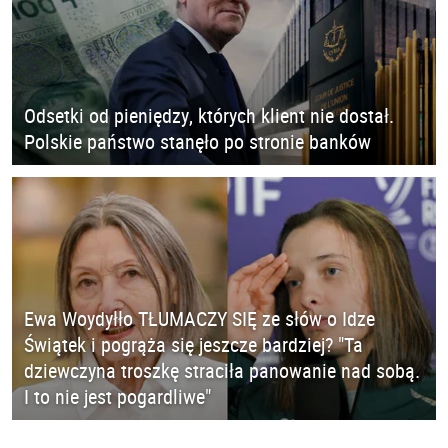
Odsetki od pieniędzy, których klient nie dostał.
Polskie państwo stanęło po stronie banków
Ewa Woydyłło TŁUMACZY SIĘ ze słów o Idze
Świątek i pogrąża się jeszcze bardziej? "Ta
dziewczyna troszkę straciła panowanie nad sobą.
I to nie jest pogardliwe"