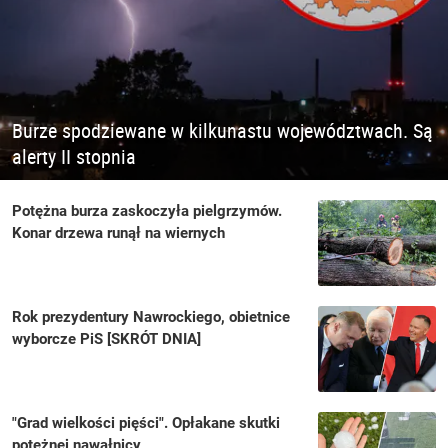
Burze spodziewane w kilkunastu województwach. Są
alerty II stopnia
Potężna burza zaskoczyła pielgrzymów.
Konar drzewa runął na wiernych
Rok prezydentury Nawrockiego, obietnice
wyborcze PiS [SKRÓT DNIA]
"Grad wielkości pięści". Opłakane skutki
potężnej nawałnicy