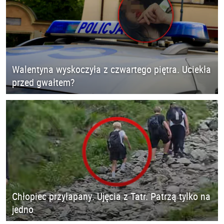
Walentyna wyskoczyła z czwartego piętra. Uciekła
przed gwałtem?
Chłopiec przyłapany. Ujęcia z Tatr. Patrzą tylko na
jedno