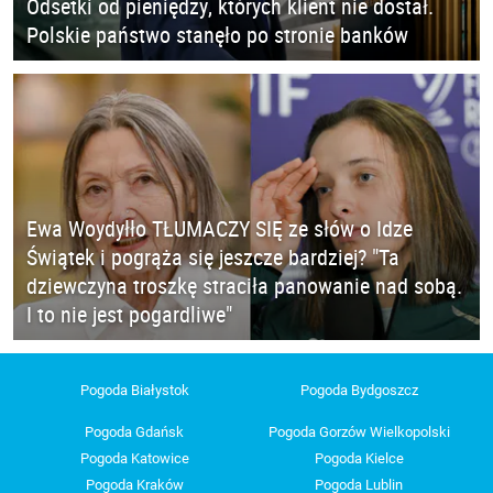
Odsetki od pieniędzy, których klient nie dostał.
Polskie państwo stanęło po stronie banków
Ewa Woydyłło TŁUMACZY SIĘ ze słów o Idze
Świątek i pogrąża się jeszcze bardziej? "Ta
dziewczyna troszkę straciła panowanie nad sobą.
I to nie jest pogardliwe"
Pogoda Białystok
Pogoda Bydgoszcz
Pogoda Gdańsk
Pogoda Gorzów Wielkopolski
Pogoda Katowice
Pogoda Kielce
Pogoda Kraków
Pogoda Lublin