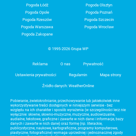
Pogoda Łódź
Pogoda Olsztyn
Pogoda Opole
Pogoda Poznań
Pogoda Rzeszów
Pogoda Szczecin
Pogoda Warszawa
Pogoda Wrocław
Pogoda Zakopane
© 1995-2026 Grupa WP
Reklama
O nas
Prywatność
Ustawienia prywatności
Regulamin
Mapa strony
Źródło danych: WeatherOnline
Pobieranie, zwielokrotnianie, przechowywanie lub jakiekolwiek inne
wykorzystywanie treści dostępnych w niniejszym serwisie - bez
względu na ich charakter i sposób wyrażenia (w szczególności lecz nie
wyłącznie: słowne, słowno-muzyczne, muzyczne, audiowizualne,
audialne, tekstowe, graficzne i zawarte w nich dane i informacje, bazy
danych i zawarte w nich dane) oraz formę (np. literackie,
publicystyczne, naukowe, kartograficzne, programy komputerowe,
plastyczne, fotograficzne) wymaga uprzedniej i jednoznacznej zgody