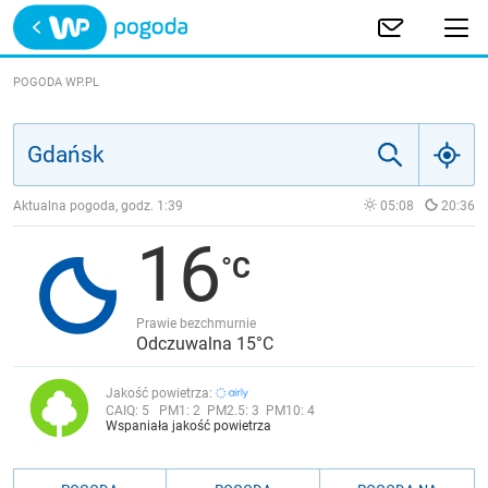
Trwa ładowanie
POLSKA
POGODA WP.PL
EUROPA
ŚWIAT
Aktualna pogoda, godz.
1:39
05:08
20:36
16
JAKOŚĆ POWIETRZA
Prawie bezchmurnie
Odczuwalna 15°C
Jakość powietrza:
CAIQ:
5
PM1:
2
PM2.5:
3
PM10:
4
Wspaniała jakość powietrza