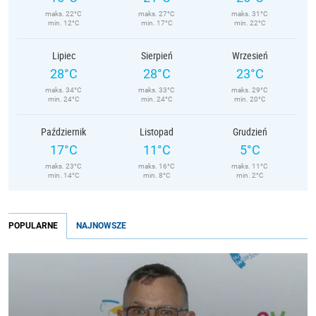
maks. 22°C
maks. 27°C
maks. 31°C
min. 12°C
min. 17°C
min. 22°C
Lipiec
Sierpień
Wrzesień
28°C
28°C
23°C
maks. 34°C
maks. 33°C
maks. 29°C
min. 24°C
min. 24°C
min. 20°C
Październik
Listopad
Grudzień
17°C
11°C
5°C
maks. 23°C
maks. 16°C
maks. 11°C
min. 14°C
min. 8°C
min. 2°C
POPULARNE
NAJNOWSZE