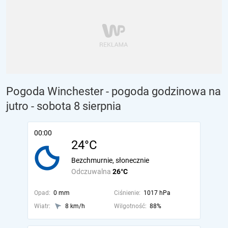
Pogoda Winchester - pogoda godzinowa na
jutro
- sobota 8 sierpnia
00:00
24°C
Bezchmurnie, słonecznie
Odczuwalna
26°C
Opad:
0 mm
Ciśnienie:
1017 hPa
Wiatr:
8 km/h
Wilgotność:
88%