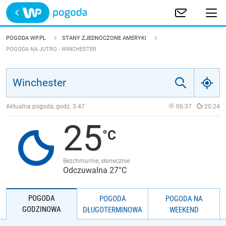
Trwa ładowanie
POLSKA
POGODA WP.PL
STANY ZJEDNOCZONE AMERYKI
POGODA NA JUTRO - WINCHESTER
EUROPA
ŚWIAT
Aktualna pogoda, godz.
3:47
06:37
20:24
JAKOŚĆ POWIETRZA
25
Bezchmurnie, słonecznie
Odczuwalna 27°C
POGODA
POGODA
POGODA NA
GODZINOWA
DŁUGOTERMINOWA
WEEKEND