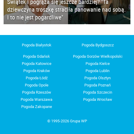
Świątek i pogrąża się jeszcze bardziej? "Ta
dziewczyna troszkę straciła panowanie nad sobą.
I to nie jest pogardliwe"
Pogoda Białystok
Pogoda Bydgoszcz
Pogoda Gdańsk
Pogoda Gorzów Wielkopolski
Pogoda Katowice
Pogoda Kielce
Pogoda Kraków
Pogoda Lublin
Pogoda Łódź
Pogoda Olsztyn
Pogoda Opole
Pogoda Poznań
Pogoda Rzeszów
Pogoda Szczecin
Pogoda Warszawa
Pogoda Wrocław
Pogoda Zakopane
© 1995-2026 Grupa WP