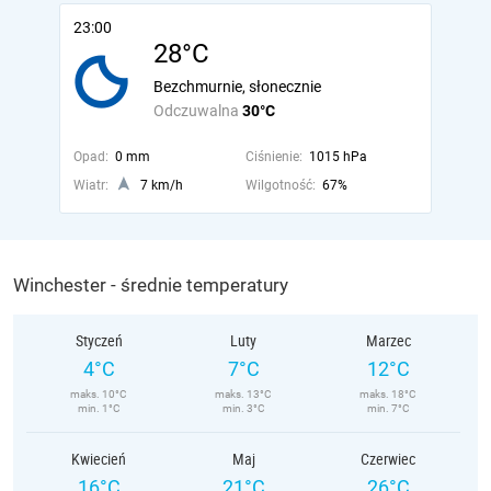
23:00
28°C
Bezchmurnie, słonecznie
Odczuwalna
30°C
Opad:
0 mm
Ciśnienie:
1015 hPa
Wiatr:
7 km/h
Wilgotność:
67%
Winchester - średnie temperatury
Styczeń
Luty
Marzec
4°C
7°C
12°C
maks. 10°C
maks. 13°C
maks. 18°C
min. 1°C
min. 3°C
min. 7°C
Kwiecień
Maj
Czerwiec
16°C
21°C
26°C