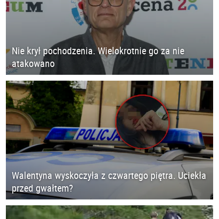
Nie krył pochodzenia. Wielokrotnie go za nie
atakowano
Walentyna wyskoczyła z czwartego piętra. Uciekła
przed gwałtem?