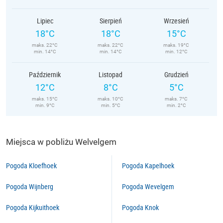
Lipiec
Sierpień
Wrzesień
18°C
18°C
15°C
maks. 22°C
maks. 22°C
maks. 19°C
min. 14°C
min. 14°C
min. 12°C
Październik
Listopad
Grudzień
12°C
8°C
5°C
maks. 15°C
maks. 10°C
maks. 7°C
min. 9°C
min. 5°C
min. 2°C
Miejsca w pobliżu Welvelgem
Pogoda Kloefhoek
Pogoda Kapelhoek
Pogoda Wijnberg
Pogoda Wevelgem
Pogoda Kijkuithoek
Pogoda Knok