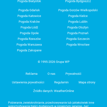
Pogoda Białystok
Pogoda Bydgoszcz
Pogoda Gdańsk
Pogoda Gorzów Wielkopolski
Pogoda Katowice
Pogoda Kielce
Pogoda Kraków
Pogoda Lublin
Pogoda Łódź
Pogoda Olsztyn
Pogoda Opole
Pogoda Poznań
Pogoda Rzeszów
Pogoda Szczecin
Pogoda Warszawa
Pogoda Wrocław
Pogoda Zakopane
© 1995-2026 Grupa WP
Reklama
O nas
Prywatność
Ustawienia prywatności
Regulamin
Mapa strony
Źródło danych: WeatherOnline
Pobieranie, zwielokrotnianie, przechowywanie lub jakiekolwiek inne
wykorzystywanie treści dostępnych w niniejszym serwisie - bez