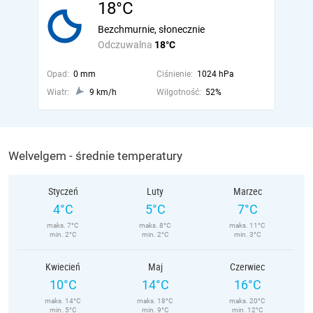
18°C
Bezchmurnie, słonecznie
Odczuwalna
18°C
Opad:
0 mm
Ciśnienie:
1024 hPa
Wiatr:
9 km/h
Wilgotność:
52%
Welvelgem - średnie temperatury
Styczeń
Luty
Marzec
4°C
5°C
7°C
maks. 7°C
maks. 8°C
maks. 11°C
min. 2°C
min. 2°C
min. 3°C
Kwiecień
Maj
Czerwiec
10°C
14°C
16°C
maks. 14°C
maks. 18°C
maks. 20°C
min. 5°C
min. 9°C
min. 12°C