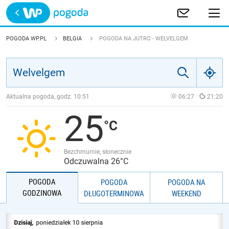
Trwa ładowanie
POLSKA
POGODA WP.PL
BELGIA
POGODA NA JUTRO - WELVELGEM
EUROPA
ŚWIAT
Aktualna pogoda, godz.
10:51
06:27
21:20
25
JAKOŚĆ POWIETRZA
Bezchmurnie, słonecznie
Odczuwalna 26°C
POGODA
POGODA
POGODA NA
GODZINOWA
DŁUGOTERMINOWA
WEEKEND