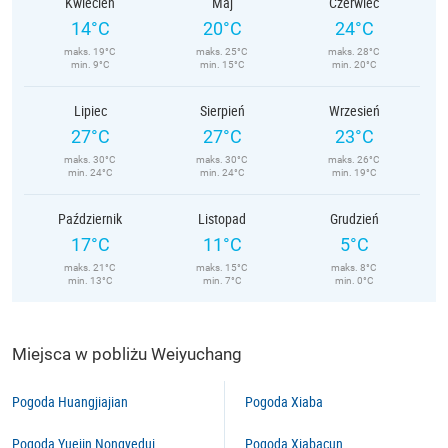
Kwiecień
Maj
Czerwiec
14°C
20°C
24°C
maks. 19°C
maks. 25°C
maks. 28°C
min. 9°C
min. 15°C
min. 20°C
Lipiec
Sierpień
Wrzesień
27°C
27°C
23°C
maks. 30°C
maks. 30°C
maks. 26°C
min. 24°C
min. 24°C
min. 19°C
Październik
Listopad
Grudzień
17°C
11°C
5°C
maks. 21°C
maks. 15°C
maks. 8°C
min. 13°C
min. 7°C
min. 0°C
Miejsca w pobliżu Weiyuchang
Pogoda Huangjiajian
Pogoda Xiaba
Pogoda Yuejin Nongyedui
Pogoda Xiabacun