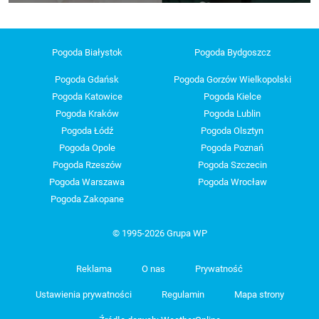
Pogoda Białystok
Pogoda Bydgoszcz
Pogoda Gdańsk
Pogoda Gorzów Wielkopolski
Pogoda Katowice
Pogoda Kielce
Pogoda Kraków
Pogoda Lublin
Pogoda Łódź
Pogoda Olsztyn
Pogoda Opole
Pogoda Poznań
Pogoda Rzeszów
Pogoda Szczecin
Pogoda Warszawa
Pogoda Wrocław
Pogoda Zakopane
© 1995-2026 Grupa WP
Reklama
O nas
Prywatność
Ustawienia prywatności
Regulamin
Mapa strony