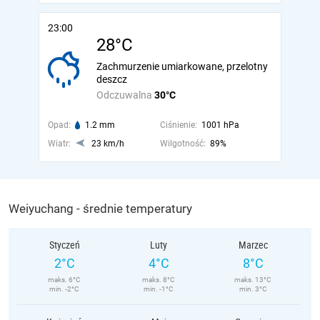
23:00
28°C
Zachmurzenie umiarkowane, przelotny
deszcz
Odczuwalna
30°C
Opad:
1.2 mm
Ciśnienie:
1001 hPa
Wiatr:
23 km/h
Wilgotność:
89%
Weiyuchang - średnie temperatury
Styczeń
Luty
Marzec
2°C
4°C
8°C
maks. 6°C
maks. 8°C
maks. 13°C
min. -2°C
min. -1°C
min. 3°C