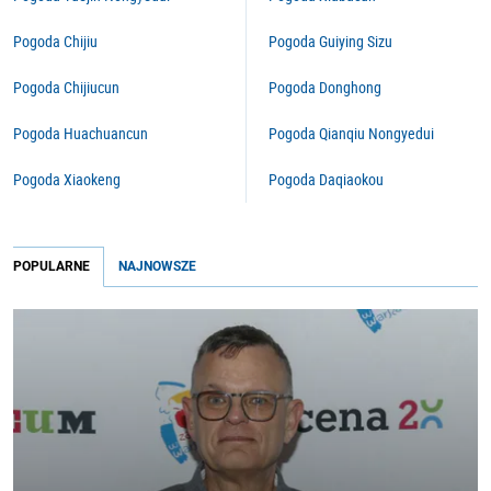
Pogoda Chijiu
Pogoda Guiying Sizu
Pogoda Chijiucun
Pogoda Donghong
Pogoda Huachuancun
Pogoda Qianqiu Nongyedui
Pogoda Xiaokeng
Pogoda Daqiaokou
POPULARNE
NAJNOWSZE