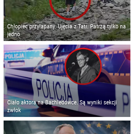
Chłopiec przyłapany. Ujęcia z Tatr. Patrzą tylko na
jedno
Ciało aktora na Bachledówce. Są wyniki sekcji
zwłok