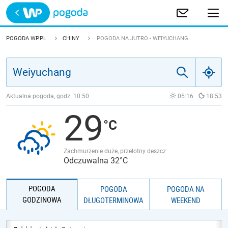
Trwa ładowanie
POLSKA
POGODA WP.PL
CHINY
POGODA NA JUTRO - WEIYUCHANG
EUROPA
ŚWIAT
Aktualna pogoda, godz.
10:50
05:16
18:53
29
JAKOŚĆ POWIETRZA
Zachmurzenie duże, przelotny deszcz
Odczuwalna 32°C
POGODA
POGODA
POGODA NA
GODZINOWA
DŁUGOTERMINOWA
WEEKEND