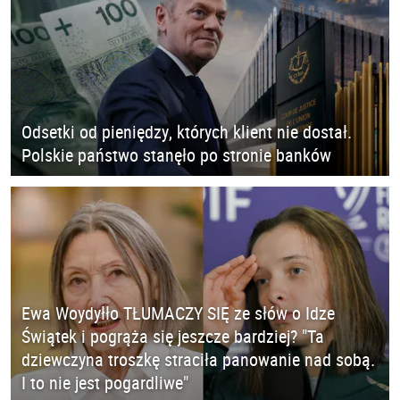
Odsetki od pieniędzy, których klient nie dostał.
Polskie państwo stanęło po stronie banków
Ewa Woydyłło TŁUMACZY SIĘ ze słów o Idze
Świątek i pogrąża się jeszcze bardziej? "Ta
dziewczyna troszkę straciła panowanie nad sobą.
I to nie jest pogardliwe"