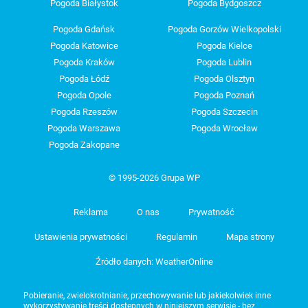
Pogoda Białystok
Pogoda Bydgoszcz
Pogoda Gdańsk
Pogoda Gorzów Wielkopolski
Pogoda Katowice
Pogoda Kielce
Pogoda Kraków
Pogoda Lublin
Pogoda Łódź
Pogoda Olsztyn
Pogoda Opole
Pogoda Poznań
Pogoda Rzeszów
Pogoda Szczecin
Pogoda Warszawa
Pogoda Wrocław
Pogoda Zakopane
© 1995-2026 Grupa WP
Reklama
O nas
Prywatność
Ustawienia prywatności
Regulamin
Mapa strony
Źródło danych: WeatherOnline
Pobieranie, zwielokrotnianie, przechowywanie lub jakiekolwiek inne
wykorzystywanie treści dostępnych w niniejszym serwisie - bez