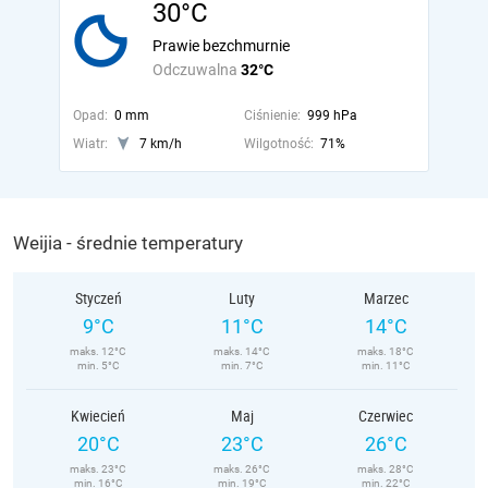
30°C
Prawie bezchmurnie
Odczuwalna
32°C
Opad:
0 mm
Ciśnienie:
999 hPa
Wiatr:
7 km/h
Wilgotność:
71%
Weijia - średnie temperatury
Styczeń
Luty
Marzec
9°C
11°C
14°C
maks. 12°C
maks. 14°C
maks. 18°C
min. 5°C
min. 7°C
min. 11°C
Kwiecień
Maj
Czerwiec
20°C
23°C
26°C
maks. 23°C
maks. 26°C
maks. 28°C
min. 16°C
min. 19°C
min. 22°C