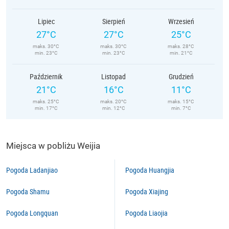
Lipiec
Sierpień
Wrzesień
27°C
27°C
25°C
maks. 30°C
maks. 30°C
maks. 28°C
min. 23°C
min. 23°C
min. 21°C
Październik
Listopad
Grudzień
21°C
16°C
11°C
maks. 25°C
maks. 20°C
maks. 15°C
min. 17°C
min. 12°C
min. 7°C
Miejsca w pobliżu Weijia
Pogoda Ladanjiao
Pogoda Huangjia
Pogoda Shamu
Pogoda Xiajing
Pogoda Longquan
Pogoda Liaojia