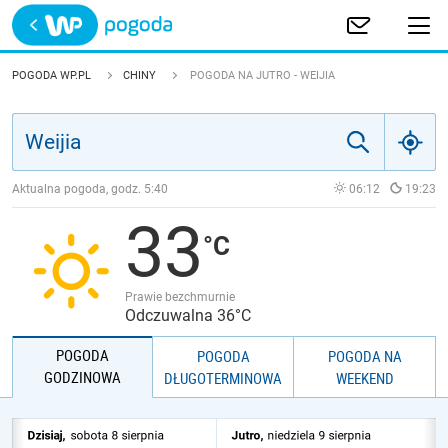
Trwa ładowanie
POLSKA
POGODA WP.PL
CHINY
POGODA NA JUTRO - WEIJIA
EUROPA
ŚWIAT
Aktualna pogoda, godz.
5:40
06:12
19:23
33
JAKOŚĆ POWIETRZA
Prawie bezchmurnie
Odczuwalna 36°C
POGODA
POGODA
POGODA NA
GODZINOWA
DŁUGOTERMINOWA
WEEKEND