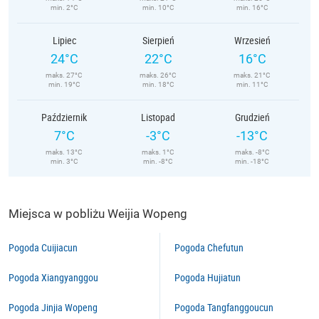
min. 2°C
min. 10°C
min. 16°C
Lipiec
Sierpień
Wrzesień
24°C
22°C
16°C
maks. 27°C
maks. 26°C
maks. 21°C
min. 19°C
min. 18°C
min. 11°C
Październik
Listopad
Grudzień
7°C
-3°C
-13°C
maks. 13°C
maks. 1°C
maks. -8°C
min. 3°C
min. -8°C
min. -18°C
Miejsca w pobliżu Weijia Wopeng
Pogoda Cuijiacun
Pogoda Chefutun
Pogoda Xiangyanggou
Pogoda Hujiatun
Pogoda Jinjia Wopeng
Pogoda Tangfanggoucun