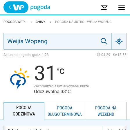
Trwa ładowanie
POLSKA
POGODA WP.PL
CHINY
POGODA NA JUTRO - WEIJIA WOPENG
EUROPA
ŚWIAT
Aktualna pogoda, godz.
1:23
04:29
18:55
31
JAKOŚĆ POWIETRZA
Zachmurzenie umiarkowane, burze
Odczuwalna 33°C
POGODA
POGODA
POGODA NA
GODZINOWA
DŁUGOTERMINOWA
WEEKEND