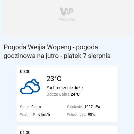
Pogoda Weijia Wopeng - pogoda
godzinowa na jutro
- piątek 7 sierpnia
00:00
23°C
Zachmurzenie duże
Odczuwalna
24°C
Opad:
0 mm
Ciśnienie:
1007 hPa
Wiatr:
6 km/h
Wilgotność:
98%
01:00