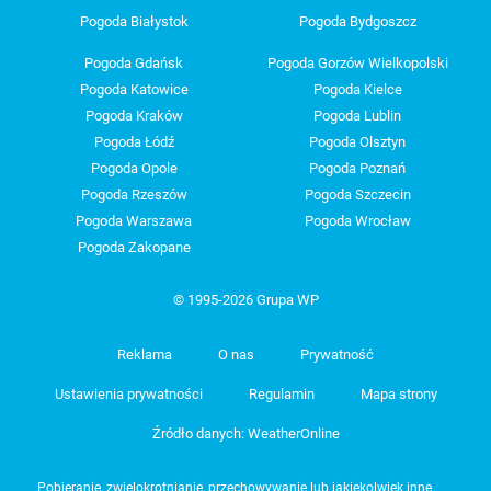
Pogoda Białystok
Pogoda Bydgoszcz
Pogoda Gdańsk
Pogoda Gorzów Wielkopolski
Pogoda Katowice
Pogoda Kielce
Pogoda Kraków
Pogoda Lublin
Pogoda Łódź
Pogoda Olsztyn
Pogoda Opole
Pogoda Poznań
Pogoda Rzeszów
Pogoda Szczecin
Pogoda Warszawa
Pogoda Wrocław
Pogoda Zakopane
© 1995-2026 Grupa WP
Reklama
O nas
Prywatność
Ustawienia prywatności
Regulamin
Mapa strony
Źródło danych: WeatherOnline
Pobieranie, zwielokrotnianie, przechowywanie lub jakiekolwiek inne