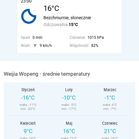
23:00
16°C
Bezchmurnie, słonecznie
Odczuwalna
15°C
Opad:
0 mm
Ciśnienie:
1015 hPa
Wiatr:
9 km/h
Wilgotność:
82%
Weijia Wopeng - średnie temperatury
Styczeń
Luty
Marzec
-16°C
-10°C
-1°C
maks. -11°C
maks. -5°C
maks. 4°C
min. -22°C
min. -17°C
min. -7°C
Kwiecień
Maj
Czerwiec
9°C
16°C
21°C
maks. 14°C
maks. 21°C
maks. 26°C