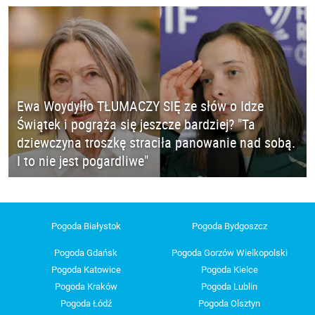
Ewa Woydyłło TŁUMACZY SIĘ ze słów o Idze
Świątek i pogrąża się jeszcze bardziej? "Ta
dziewczyna troszkę straciła panowanie nad sobą.
I to nie jest pogardliwe"
Pogoda Białystok
Pogoda Bydgoszcz
Pogoda Gdańsk
Pogoda Gorzów Wielkopolski
Pogoda Katowice
Pogoda Kielce
Pogoda Kraków
Pogoda Lublin
Pogoda Łódź
Pogoda Olsztyn