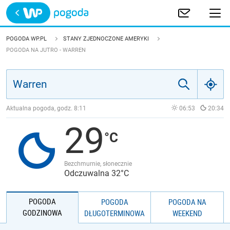
Trwa ładowanie
POLSKA
POGODA WP.PL
STANY ZJEDNOCZONE AMERYKI
POGODA NA JUTRO - WARREN
EUROPA
ŚWIAT
Aktualna pogoda, godz.
8:11
06:53
20:34
JAKOŚĆ POWIETRZA
29
Bezchmurnie, słonecznie
Odczuwalna 32°C
POGODA
POGODA
POGODA NA
GODZINOWA
DŁUGOTERMINOWA
WEEKEND