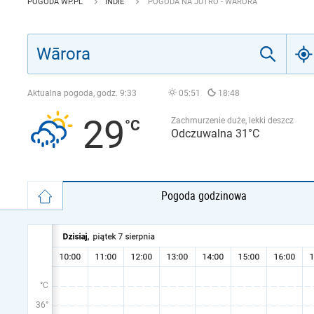
POGODA WP.PL
INDIE
POGODA NA JUTRO - WĀRORA
Aktualna pogoda, godz.
9:33
05:51
18:48
29
Zachmurzenie duże, lekki deszcz
Odczuwalna 31°C
Pogoda godzinowa
°C
36°