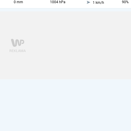
0 mm
1004 hPa
90%
1 km/h