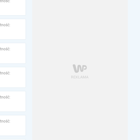
tność:
tność:
tność:
tność:
tność:
tność: