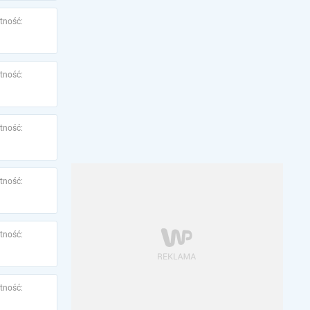
tność:
tność:
tność:
tność:
tność:
tność: