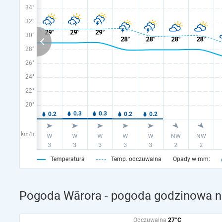
34°
32°
30°
28°
26°
24°
22°
20°
km/h
Temperatura
Temp. odczuwalna
Opady w mm:
Pogoda Wārora - pogoda godzinowa na
Odczuwalna
27°C