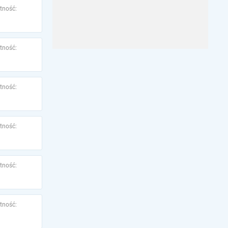
tność:
tność:
tność:
tność:
tność:
tność: