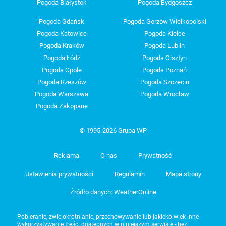
Pogoda Białystok
Pogoda Bydgoszcz
Pogoda Gdańsk
Pogoda Gorzów Wielkopolski
Pogoda Katowice
Pogoda Kielce
Pogoda Kraków
Pogoda Lublin
Pogoda Łódź
Pogoda Olsztyn
Pogoda Opole
Pogoda Poznań
Pogoda Rzeszów
Pogoda Szczecin
Pogoda Warszawa
Pogoda Wrocław
Pogoda Zakopane
© 1995-2026 Grupa WP
Reklama
O nas
Prywatność
Ustawienia prywatności
Regulamin
Mapa strony
Źródło danych: WeatherOnline
Pobieranie, zwielokrotnianie, przechowywanie lub jakiekolwiek inne
wykorzystywanie treści dostępnych w niniejszym serwisie - bez