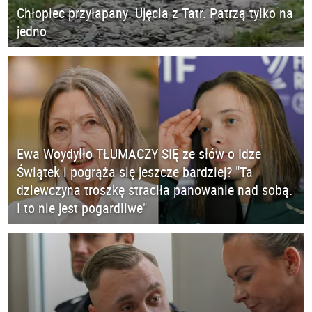
Chłopiec przyłapany. Ujęcia z Tatr. Patrzą tylko na
jedno
Ewa Woydyłło TŁUMACZY SIĘ ze słów o Idze
Świątek i pogrąża się jeszcze bardziej? "Ta
dziewczyna troszkę straciła panowanie nad sobą.
I to nie jest pogardliwe"