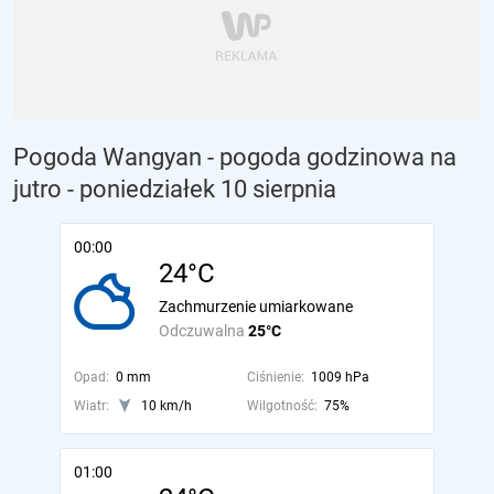
Pogoda Wangyan - pogoda godzinowa na
jutro
- poniedziałek 10 sierpnia
00:00
24°C
Zachmurzenie umiarkowane
Odczuwalna
25°C
Opad:
0 mm
Ciśnienie:
1009 hPa
Wiatr:
10 km/h
Wilgotność:
75%
01:00