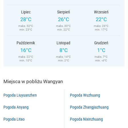
Lipiec
Sierpień
Wrzesień
28°C
26°C
22°C
maks. 32°C
maks. 30°C
maks. 26°C
min. 23°C
min. 22°C
min. 17°C
Październik
Listopad
Grudzień
16°C
8°C
1°C
maks. 22°C
maks. 14°C
maks. 7°C
min. 10°C
min. 2°C
min. -4°C
Miejsca w pobliżu Wangyan
Pogoda Liuyuanzhen
Pogoda Wuzhuang
Pogoda Anyang
Pogoda Zhangjiazhuang
Pogoda Litao
Pogoda Nixinzhuang