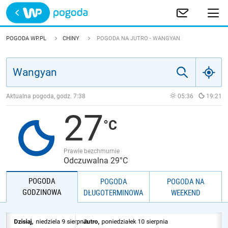
Trwa ładowanie
POLSKA
POGODA WP.PL
CHINY
POGODA NA JUTRO - WANGYAN
EUROPA
ŚWIAT
Aktualna pogoda, godz.
7:38
05:36
19:21
27
JAKOŚĆ POWIETRZA
Prawie bezchmurnie
Odczuwalna 29°C
POGODA
POGODA
POGODA NA
GODZINOWA
DŁUGOTERMINOWA
WEEKEND