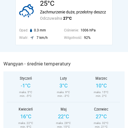
25°C
Zachmurzenie duże, przelotny deszcz
Odczuwalna
27°C
Opad:
0.3 mm
Ciśnienie:
1006 hPa
Wiatr:
7 km/h
Wilgotność:
92%
Wangyan - średnie temperatury
Styczeń
Luty
Marzec
-1°C
3°C
10°C
maks. 5°C
maks. 9°C
maks. 15°C
min. -5°C
min. -3°C
min. 2°C
Kwiecień
Maj
Czerwiec
16°C
22°C
27°C
maks. 22°C
maks. 28°C
maks. 32°C
min. 9°C
min. 15°C
min. 21°C