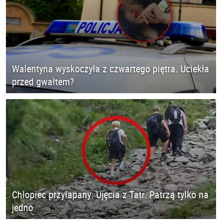
Walentyna wyskoczyła z czwartego piętra. Uciekła
przed gwałtem?
Chłopiec przyłapany. Ujęcia z Tatr. Patrzą tylko na
jedno