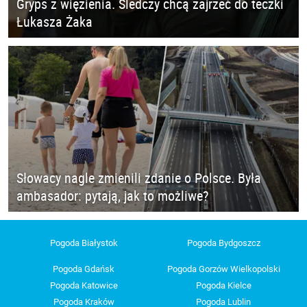
Gryps z więzienia. Śledczy chcą zajrzeć do teczki
Łukasza Żaka
Słowacy nagle zmienili zdanie o Polsce. Była
ambasador: pytają, jak to możliwe?
Pogoda Białystok
Pogoda Bydgoszcz
Pogoda Gdańsk
Pogoda Gorzów Wielkopolski
Pogoda Katowice
Pogoda Kielce
Pogoda Kraków
Pogoda Lublin