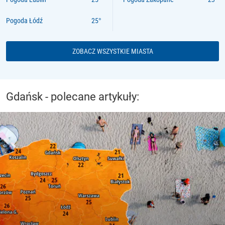
Pogoda Łódź
ZOBACZ WSZYSTKIE MIASTA
Gdańsk - polecane artykuły: