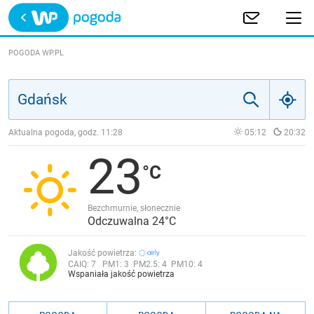
Trwa ładowanie
POLSKA
POGODA WP.PL
EUROPA
ŚWIAT
Aktualna pogoda, godz.
11:28
05:12
20:32
23
JAKOŚĆ POWIETRZA
Bezchmurnie, słonecznie
Odczuwalna 24°C
Jakość powietrza:
CAIQ:
7
PM1:
3
PM2.5:
4
PM10:
4
Wspaniała jakość powietrza