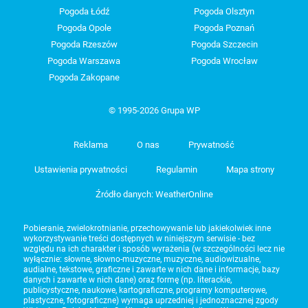
Pogoda Łódź
Pogoda Olsztyn
Pogoda Opole
Pogoda Poznań
Pogoda Rzeszów
Pogoda Szczecin
Pogoda Warszawa
Pogoda Wrocław
Pogoda Zakopane
© 1995-2026 Grupa WP
Reklama
O nas
Prywatność
Ustawienia prywatności
Regulamin
Mapa strony
Źródło danych: WeatherOnline
Pobieranie, zwielokrotnianie, przechowywanie lub jakiekolwiek inne
wykorzystywanie treści dostępnych w niniejszym serwisie - bez
względu na ich charakter i sposób wyrażenia (w szczególności lecz nie
wyłącznie: słowne, słowno-muzyczne, muzyczne, audiowizualne,
audialne, tekstowe, graficzne i zawarte w nich dane i informacje, bazy
danych i zawarte w nich dane) oraz formę (np. literackie,
publicystyczne, naukowe, kartograficzne, programy komputerowe,
plastyczne, fotograficzne) wymaga uprzedniej i jednoznacznej zgody