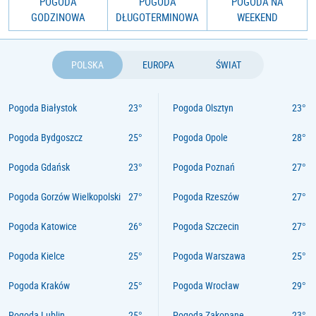
POGODA
POGODA
POGODA NA
GODZINOWA
DŁUGOTERMINOWA
WEEKEND
POLSKA
EUROPA
ŚWIAT
Pogoda Białystok
Pogoda Olsztyn
Pogoda Bydgoszcz
Pogoda Opole
Pogoda Gdańsk
Pogoda Poznań
Pogoda Gorzów Wielkopolski
Pogoda Rzeszów
Pogoda Katowice
Pogoda Szczecin
Pogoda Kielce
Pogoda Warszawa
Pogoda Kraków
Pogoda Wrocław
Pogoda Lublin
Pogoda Zakopane