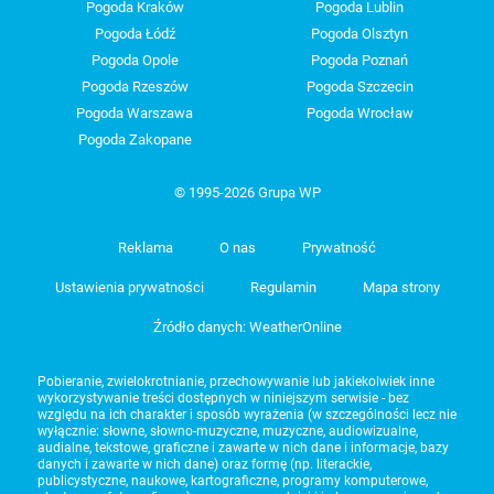
Pogoda Kraków
Pogoda Lublin
Pogoda Łódź
Pogoda Olsztyn
Pogoda Opole
Pogoda Poznań
Pogoda Rzeszów
Pogoda Szczecin
Pogoda Warszawa
Pogoda Wrocław
Pogoda Zakopane
© 1995-2026 Grupa WP
Reklama
O nas
Prywatność
Ustawienia prywatności
Regulamin
Mapa strony
Źródło danych: WeatherOnline
Pobieranie, zwielokrotnianie, przechowywanie lub jakiekolwiek inne
wykorzystywanie treści dostępnych w niniejszym serwisie - bez
względu na ich charakter i sposób wyrażenia (w szczególności lecz nie
wyłącznie: słowne, słowno-muzyczne, muzyczne, audiowizualne,
audialne, tekstowe, graficzne i zawarte w nich dane i informacje, bazy
danych i zawarte w nich dane) oraz formę (np. literackie,
publicystyczne, naukowe, kartograficzne, programy komputerowe,