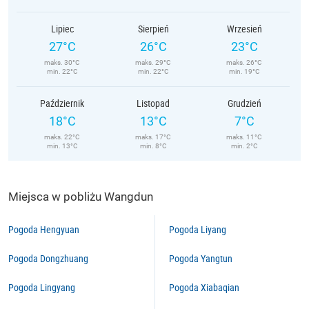
Lipiec
Sierpień
Wrzesień
27°C
26°C
23°C
maks. 30°C
maks. 29°C
maks. 26°C
min. 22°C
min. 22°C
min. 19°C
Październik
Listopad
Grudzień
18°C
13°C
7°C
maks. 22°C
maks. 17°C
maks. 11°C
min. 13°C
min. 8°C
min. 2°C
Miejsca w pobliżu Wangdun
Pogoda Hengyuan
Pogoda Liyang
Pogoda Dongzhuang
Pogoda Yangtun
Pogoda Lingyang
Pogoda Xiabaqian