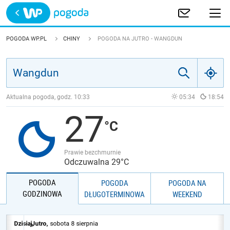
Trwa ładowanie
POLSKA
POGODA WP.PL
CHINY
POGODA NA JUTRO - WANGDUN
EUROPA
ŚWIAT
Aktualna pogoda, godz.
10:33
05:34
18:54
27
JAKOŚĆ POWIETRZA
Prawie bezchmurnie
Odczuwalna 29°C
POGODA
POGODA
POGODA NA
GODZINOWA
DŁUGOTERMINOWA
WEEKEND