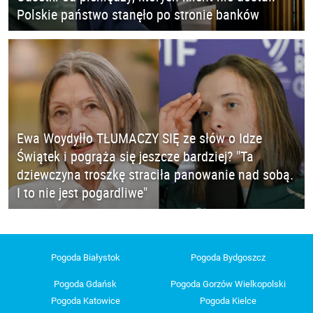
Polskie państwo stanęło po stronie banków
Ewa Woydyłło TŁUMACZY SIĘ ze słów o Idze
Świątek i pogrąża się jeszcze bardziej? "Ta
dziewczyna troszkę straciła panowanie nad sobą.
I to nie jest pogardliwe"
Pogoda Białystok
Pogoda Bydgoszcz
Pogoda Gdańsk
Pogoda Gorzów Wielkopolski
Pogoda Katowice
Pogoda Kielce