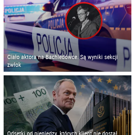
Ciało aktora na Bachledówce. Są wyniki sekcji
zwłok
Odsetki od pieniędzy, których klient nie dostał.