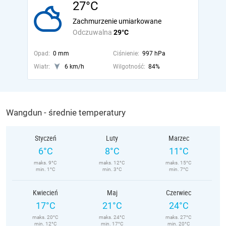
27°C
Zachmurzenie umiarkowane
Odczuwalna
29°C
Opad:
0 mm
Ciśnienie:
997 hPa
Wiatr:
6 km/h
Wilgotność:
84%
Wangdun - średnie temperatury
Styczeń
Luty
Marzec
6°C
8°C
11°C
maks. 9°C
maks. 12°C
maks. 15°C
min. 1°C
min. 3°C
min. 7°C
Kwiecień
Maj
Czerwiec
17°C
21°C
24°C
maks. 20°C
maks. 24°C
maks. 27°C
min. 12°C
min. 17°C
min. 20°C