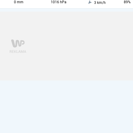
0 mm
1016 hPa
89%
3 km/h