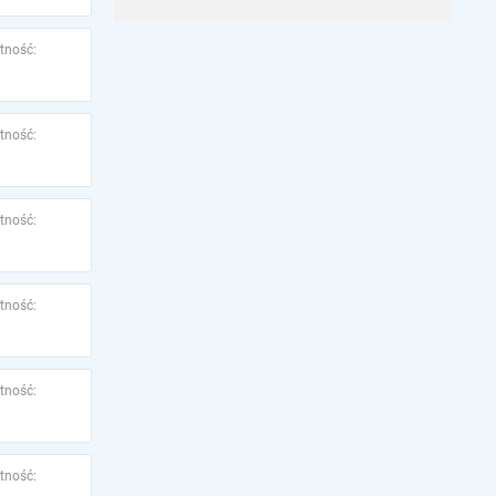
tność:
tność:
tność:
tność:
tność:
tność: