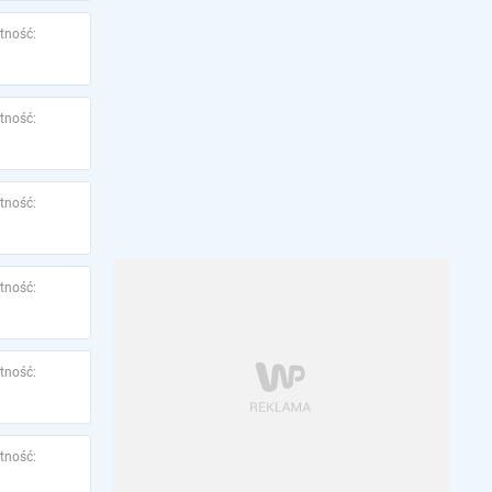
tność:
tność:
tność:
tność:
tność:
tność: