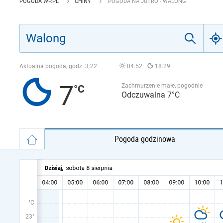
POGODA WP.PL
CHINY
POGODA NA JUTRO - WALONG
Aktualna pogoda, godz.
3:22
04:52
18:29
7
Zachmurzenie małe, pogodnie
Odczuwalna 7°C
Pogoda godzinowa
°C
23°