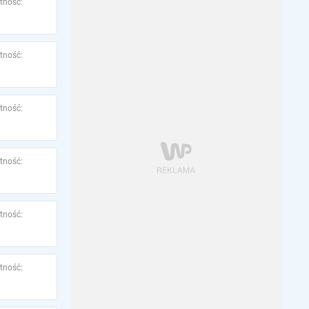
tność:
tność:
tność:
tność:
tność:
tność: