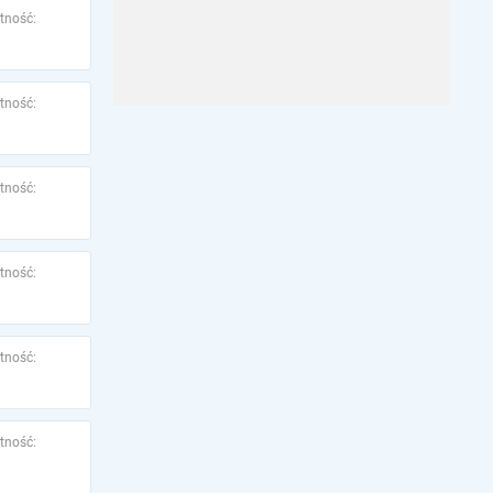
tność:
tność:
tność:
tność:
tność:
tność: