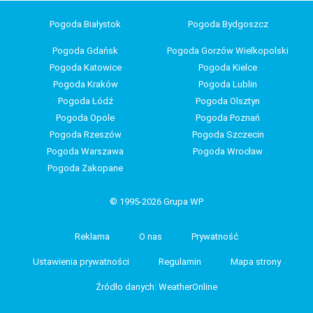
Pogoda Białystok
Pogoda Bydgoszcz
Pogoda Gdańsk
Pogoda Gorzów Wielkopolski
Pogoda Katowice
Pogoda Kielce
Pogoda Kraków
Pogoda Lublin
Pogoda Łódź
Pogoda Olsztyn
Pogoda Opole
Pogoda Poznań
Pogoda Rzeszów
Pogoda Szczecin
Pogoda Warszawa
Pogoda Wrocław
Pogoda Zakopane
© 1995-2026 Grupa WP
Reklama
O nas
Prywatność
Ustawienia prywatności
Regulamin
Mapa strony
Źródło danych: WeatherOnline