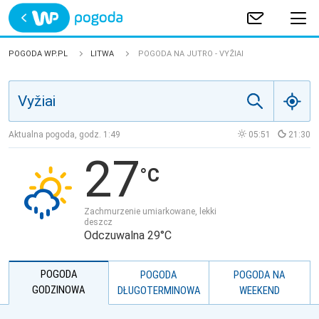
Trwa ładowanie
POLSKA
POGODA WP.PL
LITWA
POGODA NA JUTRO - VYŽIAI
EUROPA
ŚWIAT
Aktualna pogoda, godz.
1:49
05:51
21:30
27
JAKOŚĆ POWIETRZA
Zachmurzenie umiarkowane, lekki
deszcz
Odczuwalna 29°C
POGODA
POGODA
POGODA NA
GODZINOWA
DŁUGOTERMINOWA
WEEKEND