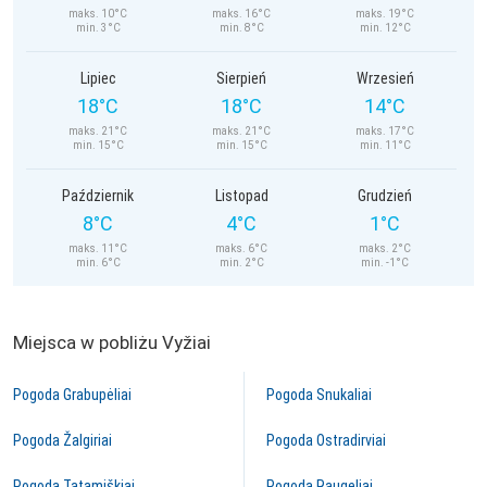
maks. 10°C
maks. 16°C
maks. 19°C
min. 3°C
min. 8°C
min. 12°C
Lipiec
Sierpień
Wrzesień
18°C
18°C
14°C
maks. 21°C
maks. 21°C
maks. 17°C
min. 15°C
min. 15°C
min. 11°C
Październik
Listopad
Grudzień
8°C
4°C
1°C
maks. 11°C
maks. 6°C
maks. 2°C
min. 6°C
min. 2°C
min. -1°C
Miejsca w pobliżu Vyžiai
Pogoda Grabupėliai
Pogoda Snukaliai
Pogoda Žalgiriai
Pogoda Ostradirviai
Pogoda Tatamiškiai
Pogoda Raugeliai