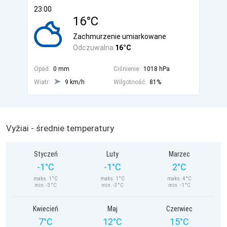
23:00
16°C
Zachmurzenie umiarkowane
Odczuwalna
16°C
Opad:
0 mm
Ciśnienie:
1018 hPa
Wiatr:
9 km/h
Wilgotność:
81%
Vyžiai - średnie temperatury
Styczeń
Luty
Marzec
-1°C
-1°C
2°C
maks. 1°C
maks. 1°C
maks. 4°C
min. -3°C
min. -3°C
min. -1°C
Kwiecień
Maj
Czerwiec
7°C
12°C
15°C