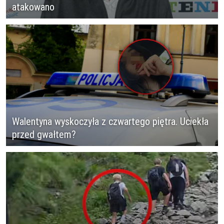
atakowano
Walentyna wyskoczyła z czwartego piętra. Uciekła
przed gwałtem?