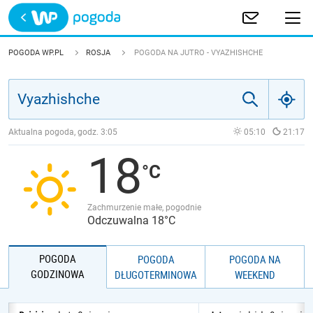
Trwa ładowanie
POLSKA
POGODA WP.PL
ROSJA
POGODA NA JUTRO - VYAZHISHCHE
EUROPA
ŚWIAT
Aktualna pogoda, godz.
3:05
05:10
21:17
18
JAKOŚĆ POWIETRZA
Zachmurzenie małe, pogodnie
Odczuwalna 18°C
POGODA
POGODA
POGODA NA
GODZINOWA
DŁUGOTERMINOWA
WEEKEND