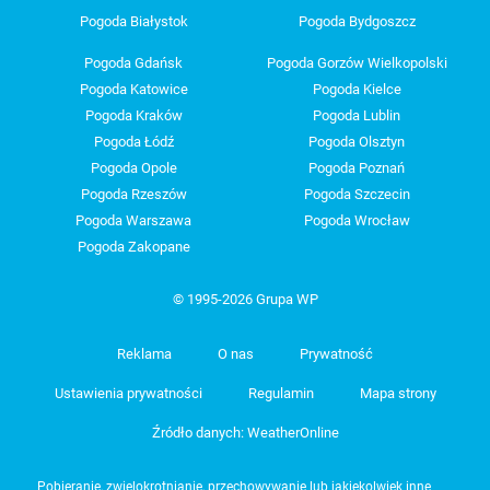
Pogoda Białystok
Pogoda Bydgoszcz
Pogoda Gdańsk
Pogoda Gorzów Wielkopolski
Pogoda Katowice
Pogoda Kielce
Pogoda Kraków
Pogoda Lublin
Pogoda Łódź
Pogoda Olsztyn
Pogoda Opole
Pogoda Poznań
Pogoda Rzeszów
Pogoda Szczecin
Pogoda Warszawa
Pogoda Wrocław
Pogoda Zakopane
© 1995-2026 Grupa WP
Reklama
O nas
Prywatność
Ustawienia prywatności
Regulamin
Mapa strony
Źródło danych: WeatherOnline
Pobieranie, zwielokrotnianie, przechowywanie lub jakiekolwiek inne