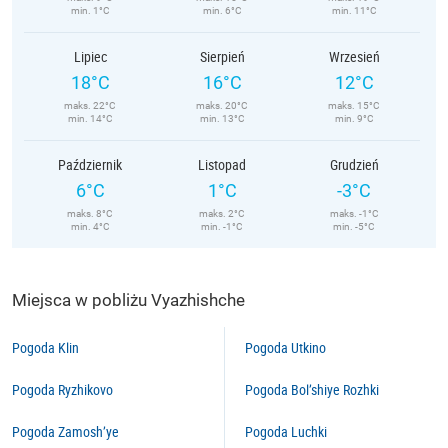
min. 1°C
min. 6°C
min. 11°C
Lipiec
Sierpień
Wrzesień
18°C
16°C
12°C
maks. 22°C
maks. 20°C
maks. 15°C
min. 14°C
min. 13°C
min. 9°C
Październik
Listopad
Grudzień
6°C
1°C
-3°C
maks. 8°C
maks. 2°C
maks. -1°C
min. 4°C
min. -1°C
min. -5°C
Miejsca w pobliżu Vyazhishche
Pogoda Klin
Pogoda Utkino
Pogoda Ryzhikovo
Pogoda Bol’shiye Rozhki
Pogoda Zamosh’ye
Pogoda Luchki