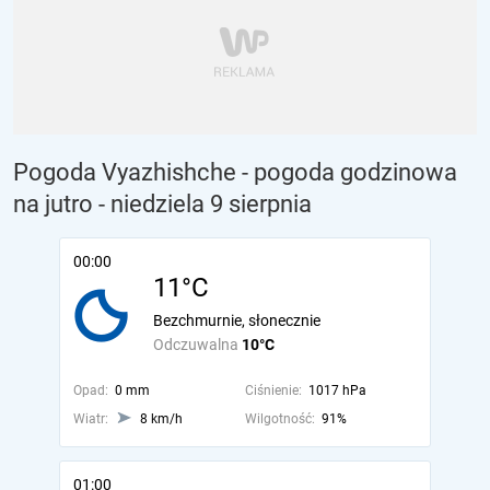
Pogoda Vyazhishche - pogoda godzinowa
na jutro
- niedziela 9 sierpnia
00:00
11°C
Bezchmurnie, słonecznie
Odczuwalna
10°C
Opad:
0 mm
Ciśnienie:
1017 hPa
Wiatr:
8 km/h
Wilgotność:
91%
01:00