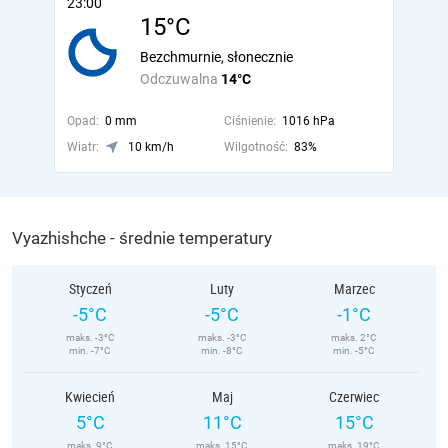
23:00
15°C
Bezchmurnie, słonecznie
Odczuwalna
14°C
Opad:
0 mm
Ciśnienie:
1016 hPa
Wiatr:
10 km/h
Wilgotność:
83%
Vyazhishche - średnie temperatury
Styczeń
Luty
Marzec
-5°C
-5°C
-1°C
maks. -3°C
maks. -3°C
maks. 2°C
min. -7°C
min. -8°C
min. -5°C
Kwiecień
Maj
Czerwiec
5°C
11°C
15°C
maks. 9°C
maks. 15°C
maks. 19°C