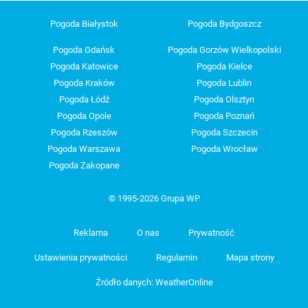
Pogoda Białystok
Pogoda Bydgoszcz
Pogoda Gdańsk
Pogoda Gorzów Wielkopolski
Pogoda Katowice
Pogoda Kielce
Pogoda Kraków
Pogoda Lublin
Pogoda Łódź
Pogoda Olsztyn
Pogoda Opole
Pogoda Poznań
Pogoda Rzeszów
Pogoda Szczecin
Pogoda Warszawa
Pogoda Wrocław
Pogoda Zakopane
© 1995-2026 Grupa WP
Reklama
O nas
Prywatność
Ustawienia prywatności
Regulamin
Mapa strony
Źródło danych: WeatherOnline