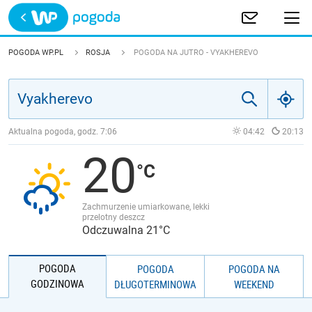
Trwa ładowanie
POLSKA
POGODA WP.PL
ROSJA
POGODA NA JUTRO - VYAKHEREVO
EUROPA
ŚWIAT
Aktualna pogoda, godz.
7:06
04:42
20:13
20
JAKOŚĆ POWIETRZA
Zachmurzenie umiarkowane, lekki
przelotny deszcz
Odczuwalna 21°C
POGODA
POGODA
POGODA NA
GODZINOWA
DŁUGOTERMINOWA
WEEKEND