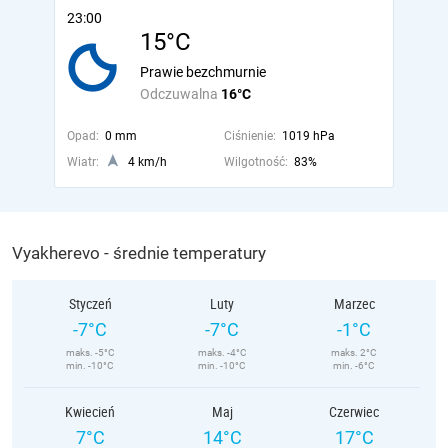
23:00
15°C
Prawie bezchmurnie
Odczuwalna
16°C
Opad:
0 mm
Ciśnienie:
1019 hPa
Wiatr:
4 km/h
Wilgotność:
83%
Vyakherevo - średnie temperatury
Styczeń
Luty
Marzec
-7°C
-7°C
-1°C
maks. -5°C
maks. -4°C
maks. 2°C
min. -10°C
min. -10°C
min. -6°C
Kwiecień
Maj
Czerwiec
7°C
14°C
17°C