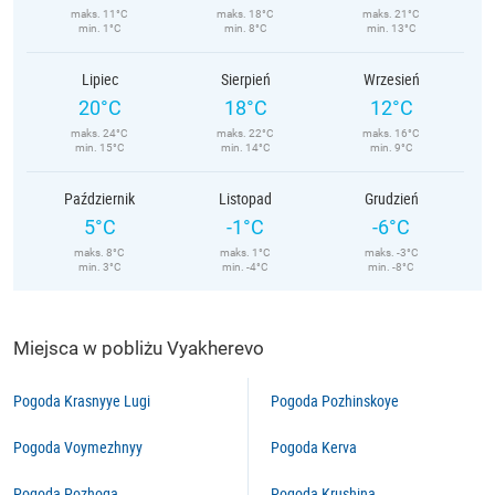
maks. 11°C
maks. 18°C
maks. 21°C
min. 1°C
min. 8°C
min. 13°C
Lipiec
Sierpień
Wrzesień
20°C
18°C
12°C
maks. 24°C
maks. 22°C
maks. 16°C
min. 15°C
min. 14°C
min. 9°C
Październik
Listopad
Grudzień
5°C
-1°C
-6°C
maks. 8°C
maks. 1°C
maks. -3°C
min. 3°C
min. -4°C
min. -8°C
Miejsca w pobliżu Vyakherevo
Pogoda Krasnyye Lugi
Pogoda Pozhinskoye
Pogoda Voymezhnyy
Pogoda Kerva
Pogoda Pozhoga
Pogoda Krushina