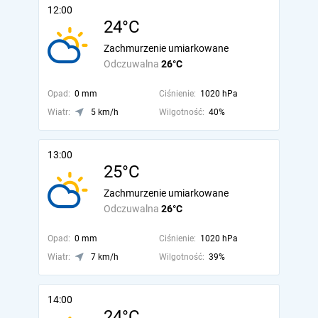
12:00
24°C
Zachmurzenie umiarkowane
Odczuwalna
26°C
Opad:
0 mm
Ciśnienie:
1020 hPa
Wiatr:
5 km/h
Wilgotność:
40%
13:00
25°C
Zachmurzenie umiarkowane
Odczuwalna
26°C
Opad:
0 mm
Ciśnienie:
1020 hPa
Wiatr:
7 km/h
Wilgotność:
39%
14:00
24°C