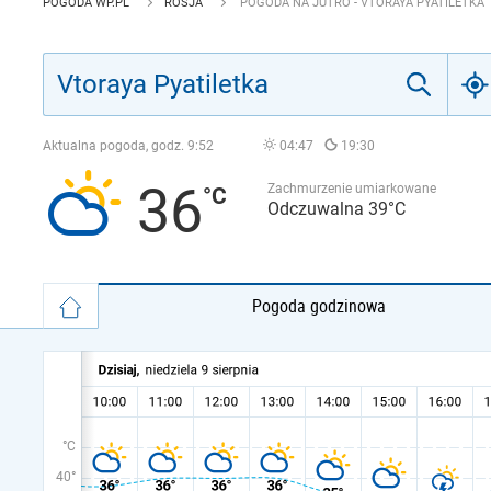
POGODA WP.PL
ROSJA
POGODA NA JUTRO - VTORAYA PYATILETKA
Aktualna pogoda, godz.
9:52
04:47
19:30
36
Zachmurzenie umiarkowane
Odczuwalna 39°C
Pogoda godzinowa
°C
40°