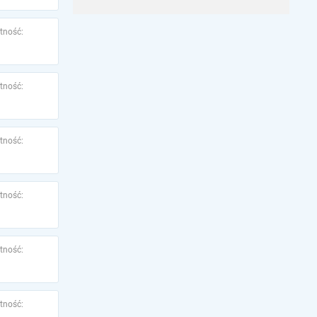
tność:
tność:
tność:
tność:
tność:
tność: