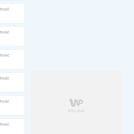
tność:
tność:
tność:
tność:
tność:
tność: