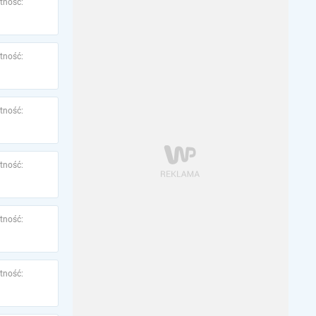
tność:
tność:
tność:
tność:
tność:
tność: