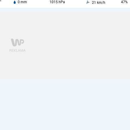
i
0 mm
1015 hPa
47%
21 km/h