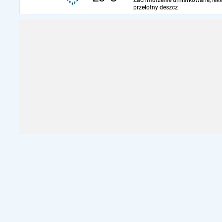
Zachmurzenie umiarkowane, lekk
przelotny deszcz