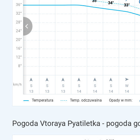
36°
32°
28°
24°
20°
16°
12°
8°
km/h
Temperatura
Temp. odczuwalna
Opady w mm:
Pogoda Vtoraya Pyatiletka - pogoda g