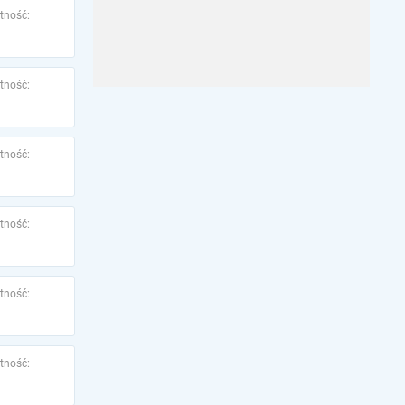
tność:
tność:
tność:
tność:
tność:
tność: