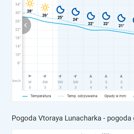
34°
30°
26°
22°
18°
14°
10°
6°
km/h
Temperatura
Temp. odczuwalna
Opady w mm:
Pogoda Vtoraya Lunacharka - pogoda 