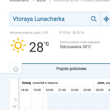
POGODA WP.PL
ROSJA
POGODA NA JUTRO - VTORAYA LUNACHARK
Aktualna pogoda, godz.
5:00
05:00
20:19
28
Zachmurzenie małe, pogodnie
Odczuwalna 30°C
Pogoda godzinowa
°C
38°