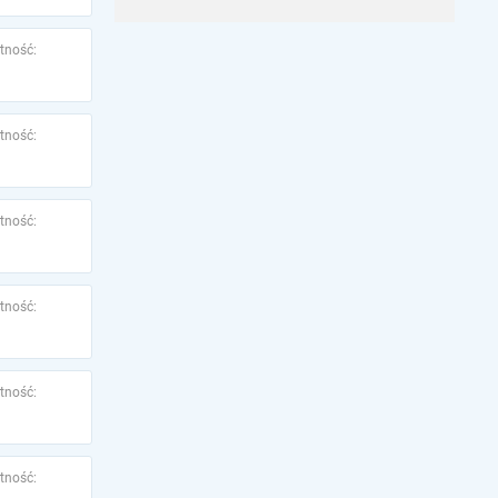
tność:
tność:
tność:
tność:
tność:
tność: