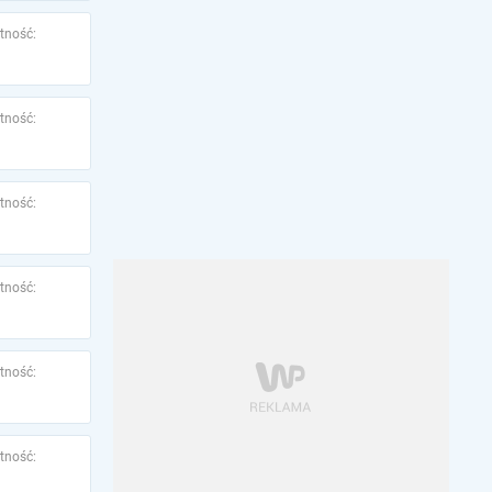
tność:
tność:
tność:
tność:
tność:
tność: