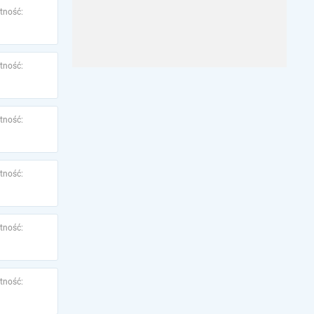
tność:
tność:
tność:
tność:
tność:
tność: