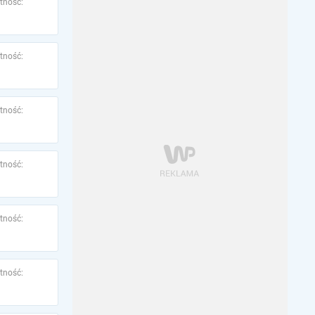
tność:
tność:
tność:
tność:
tność:
tność: