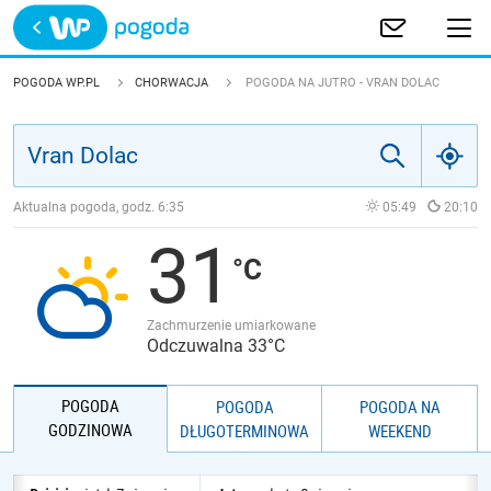
Trwa ładowanie
POLSKA
POGODA WP.PL
CHORWACJA
POGODA NA JUTRO - VRAN DOLAC
EUROPA
ŚWIAT
Aktualna pogoda, godz.
6:35
05:49
20:10
31
JAKOŚĆ POWIETRZA
Zachmurzenie umiarkowane
Odczuwalna 33°C
POGODA
POGODA
POGODA NA
GODZINOWA
DŁUGOTERMINOWA
WEEKEND