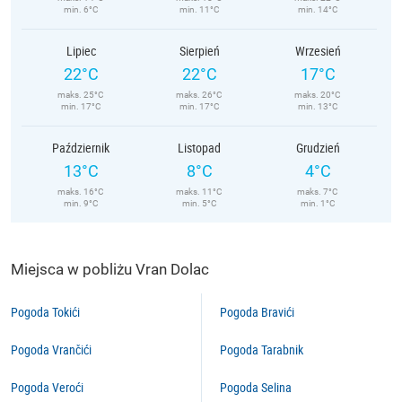
min. 6°C
min. 11°C
min. 14°C
Lipiec
Sierpień
Wrzesień
22°C
22°C
17°C
maks. 25°C
maks. 26°C
maks. 20°C
min. 17°C
min. 17°C
min. 13°C
Październik
Listopad
Grudzień
13°C
8°C
4°C
maks. 16°C
maks. 11°C
maks. 7°C
min. 9°C
min. 5°C
min. 1°C
Miejsca w pobliżu Vran Dolac
Pogoda Tokići
Pogoda Bravići
Pogoda Vrančići
Pogoda Tarabnik
Pogoda Veroći
Pogoda Selina