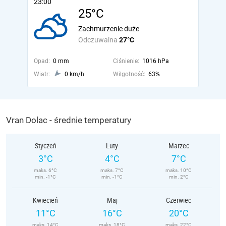
23:00
25°C
Zachmurzenie duże
Odczuwalna
27°C
Opad:
0 mm
Ciśnienie:
1016 hPa
Wiatr:
0 km/h
Wilgotność:
63%
Vran Dolac - średnie temperatury
Styczeń
Luty
Marzec
3°C
4°C
7°C
maks. 6°C
maks. 7°C
maks. 10°C
min. -1°C
min. -1°C
min. 2°C
Kwiecień
Maj
Czerwiec
11°C
16°C
20°C
maks. 14°C
maks. 18°C
maks. 22°C