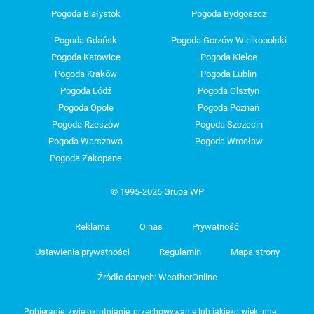
Pogoda Białystok
Pogoda Bydgoszcz
Pogoda Gdańsk
Pogoda Gorzów Wielkopolski
Pogoda Katowice
Pogoda Kielce
Pogoda Kraków
Pogoda Lublin
Pogoda Łódź
Pogoda Olsztyn
Pogoda Opole
Pogoda Poznań
Pogoda Rzeszów
Pogoda Szczecin
Pogoda Warszawa
Pogoda Wrocław
Pogoda Zakopane
© 1995-2026 Grupa WP
Reklama
O nas
Prywatność
Ustawienia prywatności
Regulamin
Mapa strony
Źródło danych: WeatherOnline
Pobieranie, zwielokrotnianie, przechowywanie lub jakiekolwiek inne