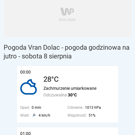
Pogoda Vran Dolac - pogoda godzinowa na
jutro
- sobota 8 sierpnia
00:00
28°C
Zachmurzenie umiarkowane
Odczuwalna
30°C
Opad:
0 mm
Ciśnienie:
1013 hPa
Wiatr:
4 km/h
Wilgotność:
51%
01:00