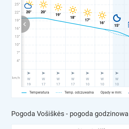
25°
22°
19°
16°
13°
10°
7°
4°
km/h
Temperatura
Temp. odczuwalna
Opady w mm:
Pogoda Vošiškės - pogoda godzinowa 