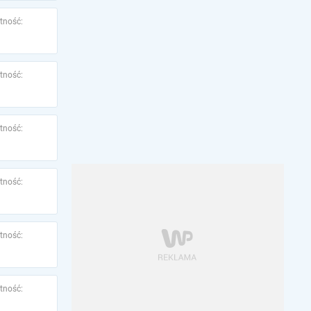
tność:
tność:
tność:
tność:
tność:
tność: