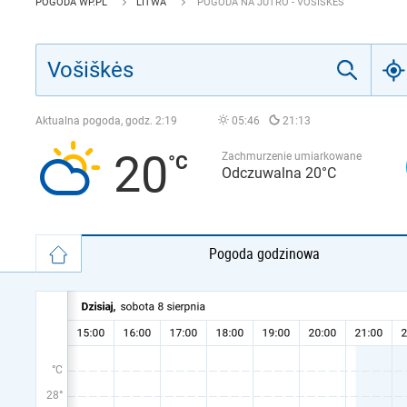
POGODA WP.PL
LITWA
POGODA NA JUTRO - VOŠIŠKĖS
Aktualna pogoda, godz.
2:19
05:46
21:13
20
Zachmurzenie umiarkowane
Odczuwalna 20°C
Pogoda godzinowa
°C
28°