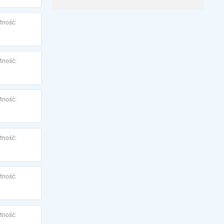
tność:
tność:
tność:
tność:
tność:
tność: