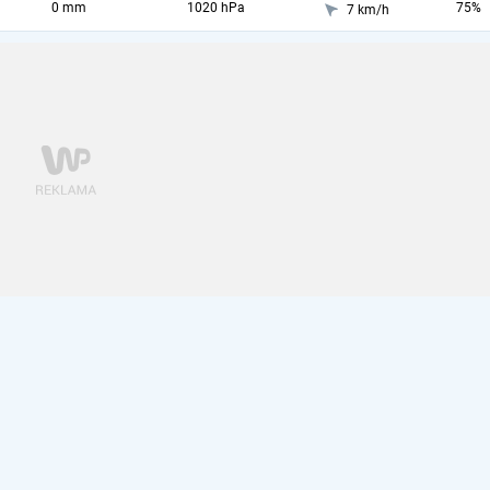
0 mm
1020 hPa
75%
7 km/h