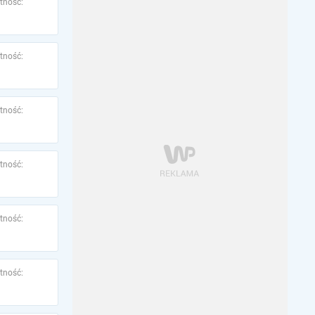
tność:
tność:
tność:
tność:
tność:
tność: