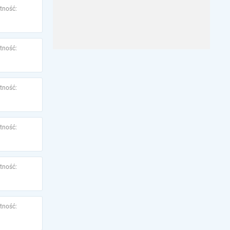
tność:
tność:
tność:
tność:
tność:
tność: