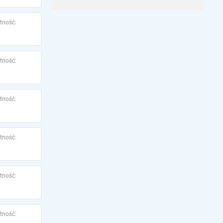
tność:
tność:
tność:
tność:
tność:
tność: