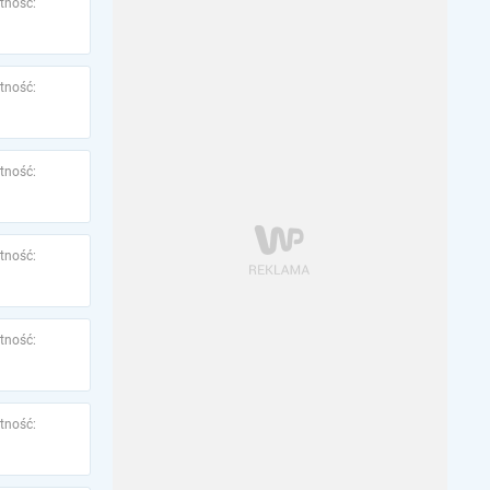
tność:
tność:
tność:
tność:
tność:
tność: