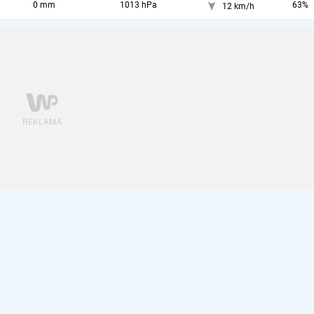
0 mm
1013 hPa
63%
12 km/h