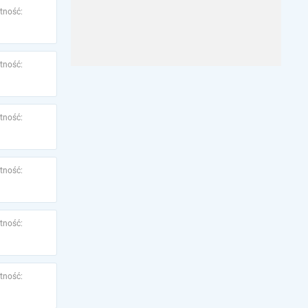
tność:
tność:
tność:
tność:
tność:
tność: