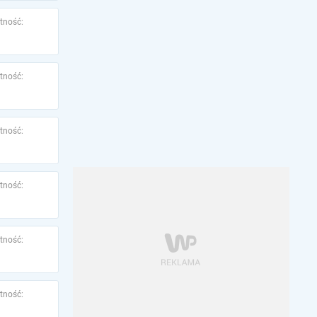
tność:
tność:
tność:
tność:
tność:
tność: