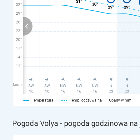
32°
29°
26°
23°
20°
17°
14°
11°
km/h
Temperatura
Temp. odczuwalna
Opady w mm:
Pogoda Volya - pogoda godzinowa na 